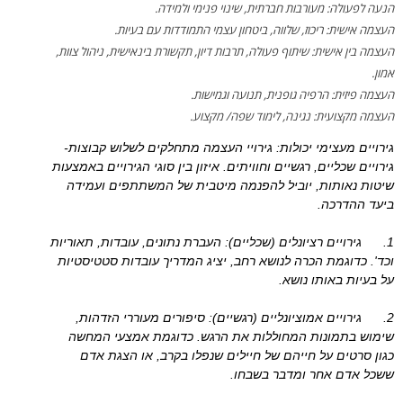
הנעה לפעולה: מעורבות חברתית, שינוי פנימי ולמידה.
העצמה אישית: ריכוז, שלווה, ביטחון עצמי התמודדות עם בעיות.
העצמה בין אישית: שיתוף פעולה, תרבות דיון, תקשורת בינאישית, ניהול צוות,
אמון.
העצמה פיזית: הרפיה גופנית, תנועה וגמישות.
העצמה מקצועית: נגינה, לימוד שפה/ מקצוע.
גירויים מעצימי יכולות: גירויי העצמה מתחלקים לשלוש קבוצות-
גירויים שכליים, רגשיים וחוויתים. איזון בין סוגי הגירויים באמצעות
שיטות נאותות, יוביל להפנמה מיטבית של המשתתפים ועמידה
ביעד ההדרכה.
1. גירויים רציונלים (שכליים): העברת נתונים, עובדות, תאוריות
וכד'. כדוגמת הכרה לנושא רחב, יציג המדריך עובדות סטטיסטיות
על בעיות באותו נושא.
2. גירויים אמוציונליים (רגשיים): סיפורים מעוררי הזדהות,
שימוש בתמונות המחוללות את הרגש. כדוגמת אמצעי המחשה
כגון סרטים על חייהם של חיילים שנפלו בקרב, או הצגת אדם
ששכל אדם אחר ומדבר בשבחו.