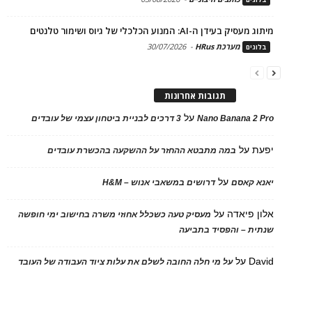
מיתוג מעסיק בעידן ה-AI: המנוע הכלכלי של גיוס ושימור טלנטים
מערכת HRus
-
30/07/2026
בלוגים
תגובות אחרונות
על
Nano Banana 2 Pro
3 דרכים לבניית ביטחון עצמי של עובדים
יפעת
על
במה מתבטא ההחזר על ההשקעה בהכשרת עובדים
על
יאנא קאסם
דרושים במשאבי אנוש – H&M
אלון פיאדה
על
מעסיק טעה כשכלל אחוזי משרה בחישוב ימי חופשה
שנתית – והפסיד בתביעה
David
על
על מי חלה החובה לשלם את עלות ציוד העבודה של העובד