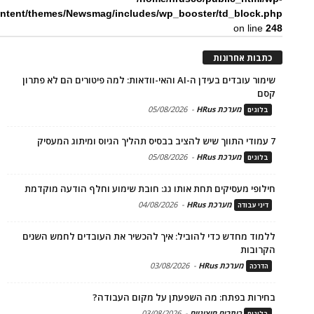
ntent/themes/Newsmag/includes/wp_booster/td_block.php
on line
248
כתבות אחרונות
שימור עובדים בעידן ה-AI והאי-וודאות: למה פיטורים הם לא פתרון
קסם
מערכת HRus
-
05/08/2026
בלוגים
7 עמודי התווך שיש להציב בבסיס תהליך הגיוס ומיתוג המעסיק
מערכת HRus
-
05/08/2026
בלוגים
חילופי מעסיקים תחת אותו גג: חובת שימוע וחלף הודעה מוקדמת
מערכת HRus
-
04/08/2026
דיני עבודה
ללמוד מחדש כדי להוביל: איך להכשיר את העובדים לחמש השנים
הקרובות
מערכת HRus
-
03/08/2026
הדרכה
בחירות בפתח: מה השפעתן על מקום העבודה?
כותבים חיצוניים
-
03/08/2026
בלוגים