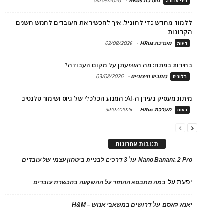
מערכת HRus
-
04/08/2026
דיני עבודה
ללמוד מחדש כדי להוביל: איך להכשיר את העובדים לחמש השנים
הקרובות
מערכת HRus
-
03/08/2026
דעות
בחירות בפתח: מה השפעתן על מקום העבודה?
כותבים חיצוניים
-
03/08/2026
בלוגים
מיתוג מעסיק בעידן ה-AI: המנוע הכלכלי של גיוס ושימור טלנטים
מערכת HRus
-
30/07/2026
דעות
תגובות אחרונות
על
Nano Banana 2 Pro
3 דרכים לבניית ביטחון עצמי של עובדים
יפעת
על
במה מתבטא ההחזר על ההשקעה בהכשרת עובדים
על
יאנא קאסם
דרושים במשאבי אנוש – H&M