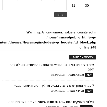
31
30
« יול
Warning
: A non-numeric value encountered in
/home/hrusco/public_html/wp-
ntent/themes/Newsmag/includes/wp_booster/td_block.php
on line
248
כתבות אחרונות
שימור עובדים בעידן ה-AI והאי-וודאות: למה פיטורים הם לא פתרון
קסם
מערכת HRus
-
05/08/2026
דעות
7 עמודי התווך שיש להציב בבסיס תהליך הגיוס ומיתוג המעסיק
מערכת HRus
-
05/08/2026
דעות
חילופי מעסיקים תחת אותו גג: חובת שימוע וחלף הודעה מוקדמת