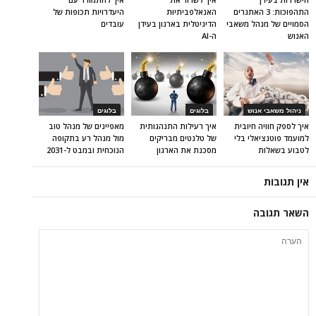
התהפוכות: 3 האתגרים
האנאלפביתיוּת
היעדרויות תכופות של
הסמויים של מנהל משאבי
הדיגיטלית בארגון בעידן
עובדים
האנוש
ה-AI
ניהול משאבי אנוש
בלוגים
בלוגים
איך לספק חוויה חיובית
איך רעילות התנהגותית
מאפיינים של מנהל טוב
למועמד פוטנציאלי בלי
של טלנטים מבריקים
מול מנהל רע בתקופה
לטבוע בשאלות
מסכנת את הארגון
הנוכחית ובמבט ל-2031
אין תגובות
השאר תגובה