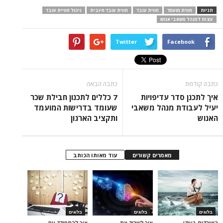
תגיות
חווית מועמד
חווית עובד
חווית עובד חיובית
ניהול חוויית עובד
עצות למנהל משאבי אנוש
Twitter
Facebook
כתבה קודמת
כתבה הבאה
איך לתכנן סדר עדיפויות
7 כללים לתכנון חבילת שכר
יעיל לעבודת מנהל משאבי
שעומד בדרישות המועמד
האנוש
ותקציב הארגון
מאמרים קשורים
עוד מאותו הכותב
בלוגים
בלוגים
בלוגים
הישרדות בעידן
איך לשרוד את
איך להתמודד עם