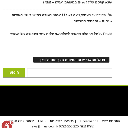
יאנא קאסם
על
דרושים במשאבי אנוש – H&M
אלון פיאדה
על
מעסיק טעה כשכלל אחוזי משרה בחישוב ימי חופשה
שנתית – והפסיד בתביעה
David
על
על מי חלה החובה לשלם את עלות ציוד העבודה של העובד
מנהל משאבי אנוש החיפוש שלך מתחיל כאן…
פתרונות רשת
Dreamzone
| כל הזכויות שמורות
HRUS
משאבי אנוש © 2016 |
יצירת קשר: 0722-555-225 או news@hrus.co.il