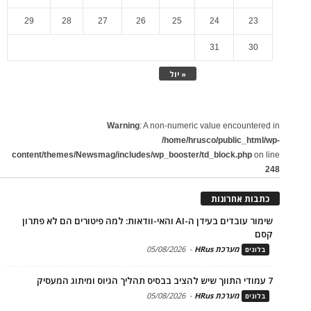
29
28
27
26
25
24
23
31
30
« יול
Warning
: A non-numeric value encountered in
/home/hrusco/public_html/wp-
content/themes/Newsmag/includes/wp_booster/td_block.php
on line
248
כתבות אחרונות
שימור עובדים בעידן ה-AI והאי-וודאות: למה פיטורים הם לא פתרון
קסם
מערכת HRus
-
05/08/2026
בלוגים
7 עמודי התווך שיש להציב בבסיס תהליך הגיוס ומיתוג המעסיק
מערכת HRus
-
05/08/2026
בלוגים