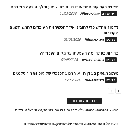
חילופי מעסיקים תחת אותו גג: חובת שימוע וחלף הודעה מוקדמת
מערכת HRus
-
04/08/2026
דיני עבודה
ללמוד מחדש כדי להוביל: איך להכשיר את העובדים לחמש השנים
הקרובות
מערכת HRus
-
03/08/2026
בלוגים
בחירות בפתח: מה השפעתן על מקום העבודה?
כותבים חיצוניים
-
03/08/2026
בלוגים
מיתוג מעסיק בעידן ה-AI: המנוע הכלכלי של גיוס ושימור טלנטים
מערכת HRus
-
30/07/2026
בלוגים
תגובות אחרונות
Nano Banana 2 Pro
על
3 דרכים לבניית ביטחון עצמי של עובדים
יפעת
על
במה מתבטא ההחזר על ההשקעה בהכשרת עובדים