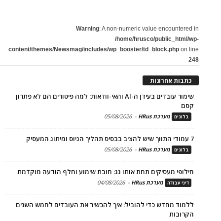
Warning
: A non-numeric value encountered in
/home/hrusco/public_html/wp-
content/themes/Newsmag/includes/wp_booster/td_block.php
on line
248
כתבות אחרונות
שימור עובדים בעידן ה-AI והאי-וודאות: למה פיטורים הם לא פתרון
קסם
מערכת HRus
-
05/08/2026
בלוגים
7 עמודי התווך שיש להציב בבסיס תהליך הגיוס ומיתוג המעסיק
מערכת HRus
-
05/08/2026
בלוגים
חילופי מעסיקים תחת אותו גג: חובת שימוע וחלף הודעה מוקדמת
מערכת HRus
-
04/08/2026
דיני עבודה
ללמוד מחדש כדי להוביל: איך להכשיר את העובדים לחמש השנים
הקרובות