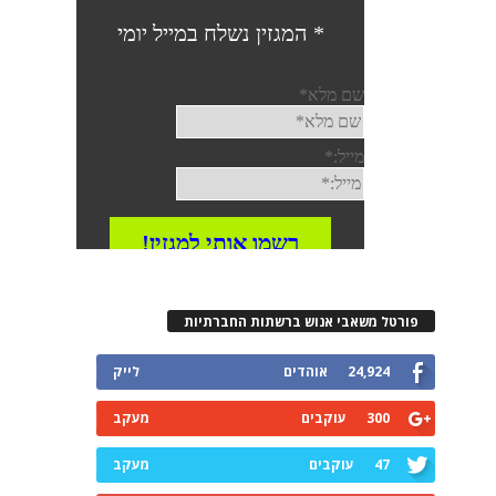
פורטל משאבי אנוש ברשתות החברתיות
24,924
אוהדים
לייק
300
עוקבים
מעקב
47
עוקבים
מעקב