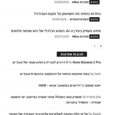
מערכת HRus
-
03/08/2026
בלוגים
בחירות בפתח: מה השפעתן על מקום העבודה?
כותבים חיצוניים
-
03/08/2026
בלוגים
מיתוג מעסיק בעידן ה-AI: המנוע הכלכלי של גיוס ושימור טלנטים
מערכת HRus
-
30/07/2026
בלוגים
תגובות אחרונות
Nano Banana 2 Pro
על
3 דרכים לבניית ביטחון עצמי של עובדים
יפעת
על
במה מתבטא ההחזר על ההשקעה בהכשרת עובדים
יאנא קאסם
על
דרושים במשאבי אנוש – H&M
אלון פיאדה
על
מעסיק טעה כשכלל אחוזי משרה בחישוב ימי חופשה
שנתית – והפסיד בתביעה
David
על
על מי חלה החובה לשלם את עלות ציוד העבודה של העובד