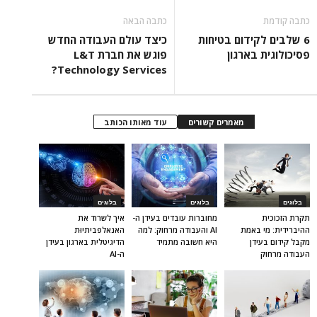
כתבה קודמת
כתבה הבאה
6 שלבים לקידום בטיחות
כיצד עולם העבודה החדש
פסיכולוגית בארגון
פוגש את חברת L&T
Technology Services?
מאמרים קשורים
עוד מאותו הכותב
בלוגים
בלוגים
בלוגים
תקרת הזכוכית
מחוברות עובדים בעידן ה-
איך לשרוד את
ההיברידית: מי באמת
AI והעבודה מרחוק: למה
האנאלפביתיוּת
מקבל קידום בעידן
היא חשובה מתמיד
הדיגיטלית בארגון בעידן
העבודה מרחוק
ה-AI