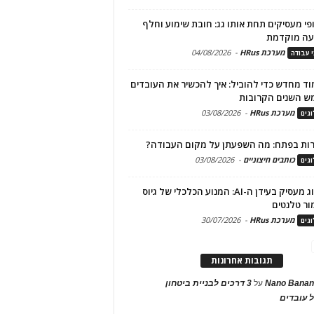
פי מעסיקים תחת אותו גג: חובת שימוע וחלף
עה מוקדמת
מערכת HRus
-
04/08/2026
י עבודה
ד מחדש כדי להוביל: איך להכשיר את העובדים
ש השנים הקרובות
מערכת HRus
-
03/08/2026
גים
ות בפתח: מה השפעתן על מקום העבודה?
כותבים חיצוניים
-
03/08/2026
גים
מיתוג מעסיק בעידן ה-AI: המנוע הכלכלי של גיוס
ור טלנטים
מערכת HRus
-
30/07/2026
גים
תגובות אחרונות
Nano Banan
על
3 דרכים לבניית ביטחון
 עובדים