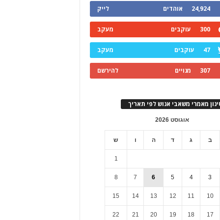
24,924
אוהדים
לייק
300
עוקבים
מעקב
47
עוקבים
מעקב
307
מנויים
להירשם
ינון מאמרי משאבי אנוש לפי תאריך
אוגוסט 2026
ב
ג
ד
ה
ו
ש
1
8
7
6
5
4
3
15
14
13
12
11
10
22
21
20
19
18
17