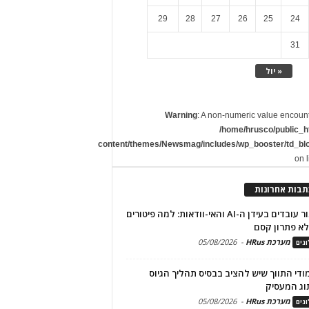
29
28
27
26
25
24
31
« יול
Warning
: A non-numeric value encoun
/home/hrusco/public_h
content/themes/Newsmag/includes/wp_booster/td_bl
on 
תבות אחרונות
שימור עובדים בעידן ה-AI והאי-וודאות: למה פיטורים
א פתרון קסם
מערכת HRus
-
05/08/2026
גים
מודי התווך שיש להציב בבסיס תהליך הגיוס
וג המעסיק
מערכת HRus
-
05/08/2026
גים