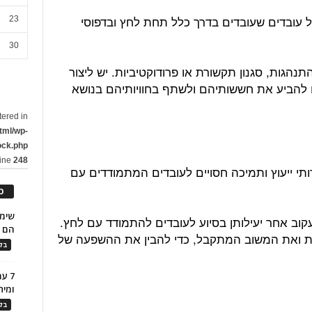
ל עובדים שעובדים בדרך כלל תחת לחץ ובדפוסי
23
30
תנהגות, סגנון תקשורת או פרודוקטיביות. יש ליצור
ם להביע את חששותיהם ולשתף בחוויותיהם בנושא
tered in
tml/wp-
ock.php
line
248
רותי ייעוץ ותמיכה חסויים לעובדים המתמודדים עם
כ
עקוב אחר יעילותן בסיוע לעובדים להתמודד עם לחץ.
הם ל
ניות ואת המשוב המתקבל, כדי להבין את ההשפעה של
בלו
7 ע
ומית
בלו