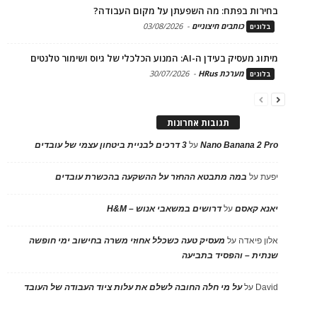
בחירות בפתח: מה השפעתן על מקום העבודה?
כותבים חיצוניים
-
03/08/2026
בלוגים
מיתוג מעסיק בעידן ה-AI: המנוע הכלכלי של גיוס ושימור טלנטים
מערכת HRus
-
30/07/2026
בלוגים
תגובות אחרונות
Nano Banana 2 Pro
על
3 דרכים לבניית ביטחון עצמי של עובדים
יפעת
על
במה מתבטא ההחזר על ההשקעה בהכשרת עובדים
יאנא קאסם
על
דרושים במשאבי אנוש – H&M
אלון פיאדה
על
מעסיק טעה כשכלל אחוזי משרה בחישוב ימי חופשה
שנתית – והפסיד בתביעה
David
על
על מי חלה החובה לשלם את עלות ציוד העבודה של העובד