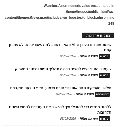
Warning
: A non-numeric value encountered in
/home/hrusco/public_html/wp-
content/themes/Newsmag/includes/wp_booster/td_block.php
on line
248
כתבות אחרונות
שימור עובדים בעידן ה-AI והאי-וודאות: למה פיטורים הם לא פתרון
קסם
מערכת HRus
-
05/08/2026
בלוגים
7 עמודי התווך שיש להציב בבסיס תהליך הגיוס ומיתוג המעסיק
מערכת HRus
-
05/08/2026
בלוגים
חילופי מעסיקים תחת אותו גג: חובת שימוע וחלף הודעה מוקדמת
מערכת HRus
-
04/08/2026
דיני עבודה
ללמוד מחדש כדי להוביל: איך להכשיר את העובדים לחמש השנים
הקרובות
מערכת HRus
-
03/08/2026
בלוגים