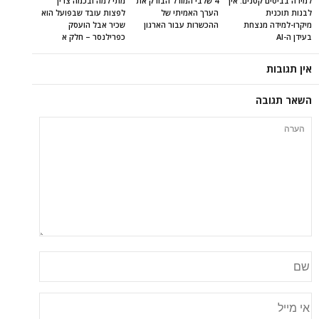
למידה בביסים קטנים: איך
4 שלבי המודל הבודק את
מתי למה ובכמה צריך
לבנות תוכנית
הערך האמיתי של
לפצות עובד שבפועל הוא
מיקרו-למידה מנצחת
ההכשרות עבור הארגון
שכיר אבל הועסק
בעידן ה-AI
כפרילנסר – חלק א
אין תגובות
השאר תגובה