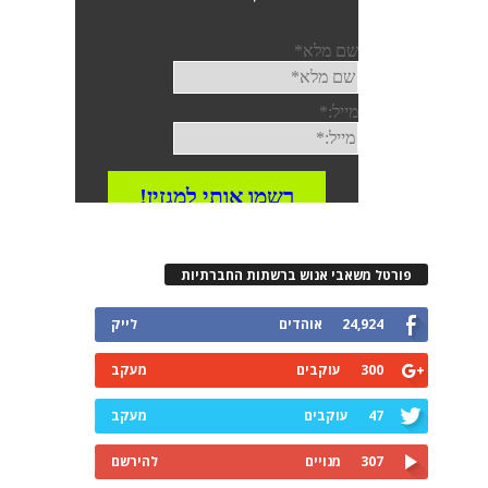
פורטל משאבי אנוש ברשתות החברתיות
24,924
אוהדים
לייק
300
עוקבים
מעקב
47
עוקבים
מעקב
307
מנויים
להירשם