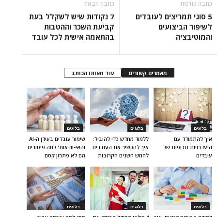
כתבה קודמת
כתבה הבאה
5 סוגי תמריצים לעובדים
7 נקודות שיש לשקלל בעת
לשיפור הביצועים
קביעת השכר וההטבות
והמוטיבציה
בהתאמה אישית לכל עובד
מאמרים קשורים
עוד מאותו הכותב
בלוגים
בלוגים
בלוגים
איך להתמודד עם
ללמוד מחדש כדי להוביל:
שימור עובדים בעידן ה-AI
היעדרויות תכופות של
איך להכשיר את העובדים
והאי-וודאות: למה פיטורים
עובדים
לחמש השנים הקרובות
הם לא פתרון קסם
בלוגים
בלוגים
בלוגים