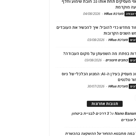
פי מעסיקים תחת אותו גג: חובת שימוע וחלף
עה מוקדמת
מערכת HRus
-
04/08/2026
י עבודה
ד מחדש כדי להוביל: איך להכשיר את העובדים
ש השנים הקרובות
מערכת HRus
-
03/08/2026
גים
ות בפתח: מה השפעתן על מקום העבודה?
כותבים חיצוניים
-
03/08/2026
גים
מיתוג מעסיק בעידן ה-AI: המנוע הכלכלי של גיוס
ור טלנטים
מערכת HRus
-
30/07/2026
גים
תגובות אחרונות
Nano Banan
על
3 דרכים לבניית ביטחון
 עובדים
במה מתבטא ההחזר על ההשקעה בהכשרת