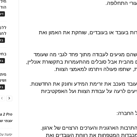
חילו
עורי התחלופה.
הוד
דינ
ללמו
ת בעובד או בעובדים, שוחקת את האמון ואת
לחמ
בלו
שהם מגיעים לעבודה מתוך פחד לגבי מה שעומד
בחיר
 מהבית אבל סובלים מהתעמרות בתקשורת אונליין,
בלו
ת, ישתפו פעולה ויתרמו למאמצי הצוות.
ושימ
בד מעכב את זרימת המידע וחונק את החדשנות.
בלו
עים לרעה על עבודת הצוות ועל האפקטיביות
a 2 Pro
עצמי של
בות הארגונית והערכים הרצויים של ארגון.
ומכבדות המטפחות את רווחת העובדים ואת
יפעת
על