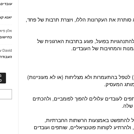
עובדים
יאנא ק
ותרת את העקרונות הללו, ויוצרת תרבות של פחד,
אלון פיא
בחישוב 
התנהגויות בפועל, פוגע בתרבות הארגונית של
נות והמחויבות של העובדים.
David
ע
העבודה 
) לטפל בהתעמרות ולא מצליחות (או לא מעוניינות)
מ
כ
מותג המעסיק.
ותפים לעובדים עלולים להפוך לפומביים, ולהכתים
שלה.
ול להתפשט באמצעות הרשתות החברתיות,
 ולהרתיע לקוחות פוטנציאליים, שותפים ועובדים