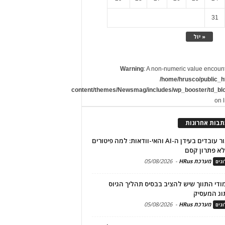
31
« יול
Warning
: A non-numeric value encoun
/home/hrusco/public_h
content/themes/Newsmag/includes/wp_booster/td_bl
on 
תבות אחרונות
שימור עובדים בעידן ה-AI והאי-וודאות: למה פיטורים
א פתרון קסם
מערכת HRus
-
05/08/2026
גים
מודי התווך שיש להציב בבסיס תהליך הגיוס
וג המעסיק
מערכת HRus
-
05/08/2026
גים