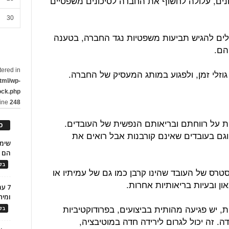
ם, עלולה לחשוף את החברה לסיכונים משפטיים
30
ולים להגיש תביעות משפטיות נגד החברה, בטענה
הם.
tered in
גוזלי זמן, ולפגוע במותג המעסיק של החברה.
tml/wp-
ock.php
line
248
 על רווחתם ובריאותם הנפשית של העובדים.
כ
גם בעובדים שאינם קורבנות אבל רואים את
הם ל
בלו
ס של העובד שהינו קרבן כמו גם של עמיתיו או
ן ובעיות בריאותיות אחרות.
7 ע
ומית
ת, יש פגיעה מהותית בביצועים, בפרודוקטיביות
בלו
. זה יכול לגרום לירידה חדה במוטיבציה,