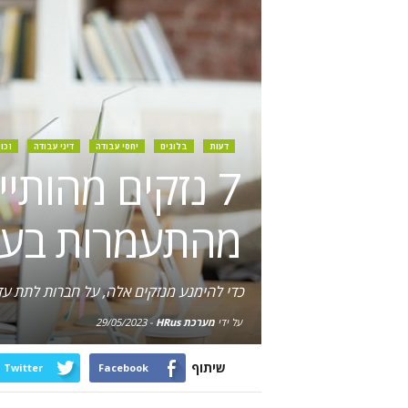
דעות
בלוגים
יחסי עבודה
דיני עבודה
זכו
7 נזקים מהותי
מהתעמרות בעו
כדי להימנע מנזקים אלה, על חברות לתת עד
על ידי
מערכת HRus
-
29/05/2023
שיתוף
Twitter
Facebook