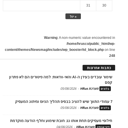
31
30
« יול
Warning
: A non-numeric value encountered in
/home/hrusco/public_html/wp-
content/themes/Newsmag/includes/wp_booster/td_block.php
on line
248
כתבות אחרונות
שימור עובדים בעידן ה-AI והאי-וודאות: למה פיטורים הם לא פתרון
קסם
מערכת HRus
-
05/08/2026
בלוגים
7 עמודי התווך שיש להציב בבסיס תהליך הגיוס ומיתוג המעסיק
מערכת HRus
-
05/08/2026
בלוגים
חילופי מעסיקים תחת אותו גג: חובת שימוע וחלף הודעה מוקדמת
מערכת HRus
-
04/08/2026
דיני עבודה