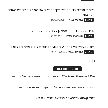
ללמוד מחדש כדי להוביל: איך להכשיר את העובדים לחמש השנים
הקרובות
מערכת HRus
-
03/08/2026
בלוגים
בחירות בפתח: מה השפעתן על מקום העבודה?
כותבים חיצוניים
-
03/08/2026
בלוגים
מיתוג מעסיק בעידן ה-AI: המנוע הכלכלי של גיוס ושימור טלנטים
מערכת HRus
-
30/07/2026
בלוגים
תגובות אחרונות
Nano Banana 2 Pro
על
3 דרכים לבניית ביטחון עצמי של עובדים
יפעת
על
במה מתבטא ההחזר על ההשקעה בהכשרת עובדים
יאנא קאסם
על
דרושים במשאבי אנוש – H&M