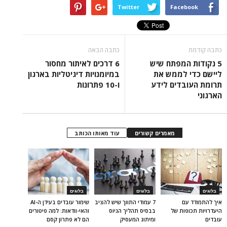
Twitter
Facebook
כתבה קודמת
כתבה הבאה
5 נקודות המפתח שיש
6 דרכים לאיתור מחסור
ליישם כדי לממש את
במיומנויות דיגיטליות בארגון
תרומת העובדים לידע
ו-10 פתרונות
הארגוני
מאמרים קשורים
עוד מאותו הכותב
בלוגים
בלוגים
בלוגים
איך להתמודד עם
7 עמודי התווך שיש להציב
שימור עובדים בעידן ה-AI
היעדרויות תכופות של
בבסיס תהליך הגיוס
והאי-וודאות: למה פיטורים
עובדים
ומיתוג המעסיק
הם לא פתרון קסם