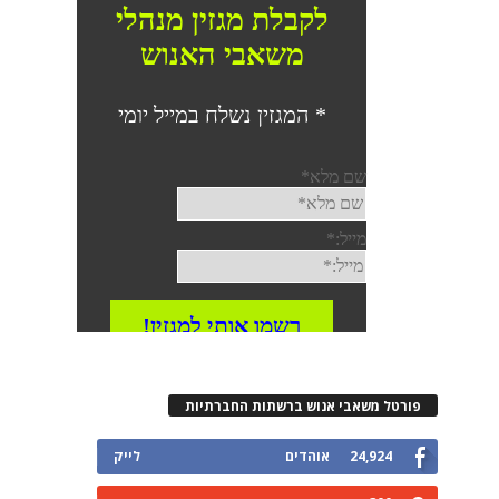
פורטל משאבי אנוש ברשתות החברתיות
24,924
אוהדים
לייק