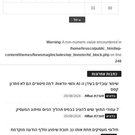
31
30
« יול
Warning
: A non-numeric value encountered in
/home/hrusco/public_html/wp-
content/themes/Newsmag/includes/wp_booster/td_block.php
on line
248
כתבות אחרונות
שימור עובדים בעידן ה-AI והאי-וודאות: למה פיטורים הם לא פתרון
קסם
מערכת HRus
-
05/08/2026
בלוגים
7 עמודי התווך שיש להציב בבסיס תהליך הגיוס ומיתוג המעסיק
מערכת HRus
-
05/08/2026
בלוגים
חילופי מעסיקים תחת אותו גג: חובת שימוע וחלף הודעה מוקדמת