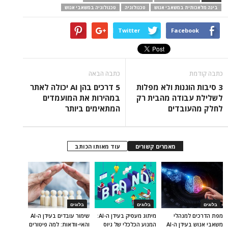
בינה מלאכותית במשאבי אנוש
טכנולוגיה
טכנולוגיה במשאבי אנוש
Twitter
Facebook
כתבה קודמת
כתבה הבאה
3 סיבות הוגנות ולא מפלות
5 דרכים בהן AI יכולה לאתר
לשלילת עבודה מהבית רק
במהירות את המועמדים
לחלק מהעובדים
המתאימים ביותר
מאמרים קשורים
עוד מאותו הכותב
בלוגים
בלוגים
בלוגים
מפת הדרכים למנהלי
מיתוג מעסיק בעידן ה-AI:
שימור עובדים בעידן ה-AI
משאבי אנוש בעידן ה-AI
המנוע הכלכלי של גיוס
והאי-וודאות: למה פיטורים