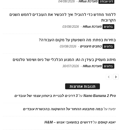
מערכת HRus
-
04/08/2026
דיני עבודה
ללמוד מחדש כדי להוביל: איך להכשיר את העובדים לחמש השנים
הקרובות
מערכת HRus
-
03/08/2026
בלוגים
בחירות בפתח: מה השפעתן על מקום העבודה?
כותבים חיצוניים
-
03/08/2026
בלוגים
מיתוג מעסיק בעידן ה-AI: המנוע הכלכלי של גיוס ושימור טלנטים
מערכת HRus
-
30/07/2026
בלוגים
תגובות אחרונות
Nano Banana 2 Pro
על
3 דרכים לבניית ביטחון עצמי של עובדים
יפעת
על
במה מתבטא ההחזר על ההשקעה בהכשרת עובדים
יאנא קאסם
על
דרושים במשאבי אנוש – H&M