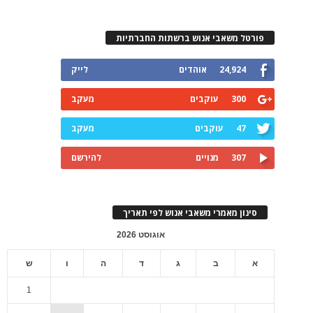
פורטל משאבי אנוש ברשתות החברתיות
24,924
אוהדים
לייק
300
עוקבים
מעקב
47
עוקבים
מעקב
307
מנויים
להירשם
סינון מאמרי משאבי אנוש לפי תאריך
אוגוסט 2026
א
ב
ג
ד
ה
ו
ש
1