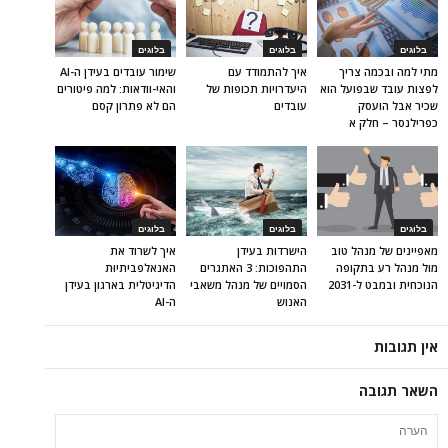
בלוגים
בלוגים
בלוגים
מתי למה ובכמה צריך
איך להתמודד עם
שימור עובדים בעידן ה-AI
לפצות עובד שבפועל הוא
היעדרויות תכופות של
והאי-וודאות: למה פיטורים
שכיר אבל הועסק
עובדים
הם לא פתרון קסם
כפרילנסר – חלק א
בלוגים
בלוגים
בלוגים
מאפיינים של מנהל טוב
הישרדות בעידן
איך לשרוד את
מול מנהל רע בתקופה
התהפוכות: 3 האתגרים
האנאלפביתיוּת
הנוכחית ובמבט ל-2031
הסמויים של מנהל משאבי
הדיגיטלית בארגון בעידן
האנוש
ה-AI
אין תגובות
השאר תגובה