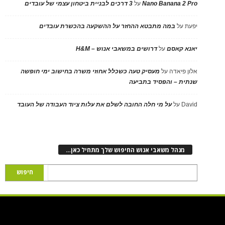
Nano Banana 2 Pro
על
3 דרכים לבניית ביטחון עצמי של עובדים
יפעת
על
במה מתבטא ההחזר על ההשקעה בהכשרת עובדים
יאנא קאסם
על
דרושים במשאבי אנוש – H&M
אלון פיאדה
על
מעסיק טעה כשכלל אחוזי משרה בחישוב ימי חופשה
שנתית – והפסיד בתביעה
David
על
על מי חלה החובה לשלם את עלות ציוד העבודה של העובד
מנהל משאבי אנוש החיפוש שלך מתחיל כאן…