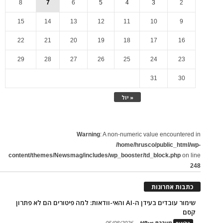
8
7
6
5
4
3
2
15
14
13
12
11
10
9
22
21
20
19
18
17
16
29
28
27
26
25
24
23
31
30
« יול
Warning
: A non-numeric value encountered in
/home/hrusco/public_html/wp-
content/themes/Newsmag/includes/wp_booster/td_block.php
on line
248
כתבות אחרונות
שימור עובדים בעידן ה-AI והאי-וודאות: למה פיטורים הם לא פתרון
קסם
מערכת HRus
-
05/08/2026