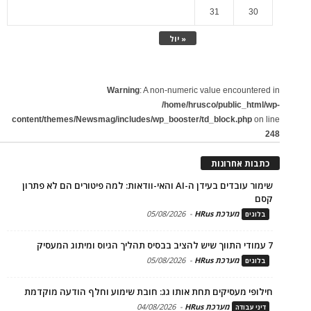
31
30
« יול
Warning
: A non-numeric value encountered in
/home/hrusco/public_html/wp-
content/themes/Newsmag/includes/wp_booster/td_block.php
on line
248
כתבות אחרונות
שימור עובדים בעידן ה-AI והאי-וודאות: למה פיטורים הם לא פתרון
קסם
מערכת HRus
-
05/08/2026
בלוגים
7 עמודי התווך שיש להציב בבסיס תהליך הגיוס ומיתוג המעסיק
מערכת HRus
-
05/08/2026
בלוגים
חילופי מעסיקים תחת אותו גג: חובת שימוע וחלף הודעה מוקדמת
מערכת HRus
-
04/08/2026
דיני עבודה