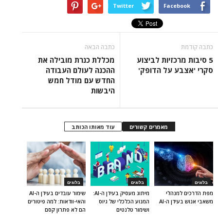
Twitter
Facebook
כתבה קודמת
כתבה הבאה
5 סיבות מרכזיות לביצוע
מכללת כנרת מובילה את
סקרי 'אצבע על הדופק'
ההכנה לעולם העבודה
החדש עם מודל חמש
היבשות
מאמרים קשורים
עוד מאותו הכותב
בלוגים
בלוגים
בלוגים
מפת הדרכים למנהלי
מיתוג מעסיק בעידן ה-AI:
שימור עובדים בעידן ה-AI
משאבי אנוש בעידן ה-AI
המנוע הכלכלי של גיוס
והאי-וודאות: למה פיטורים
ושימור טלנטים
הם לא פתרון קסם