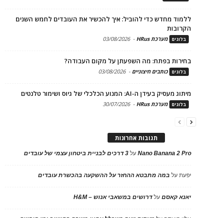
ללמוד מחדש כדי להוביל: איך להכשיר את העובדים לחמש השנים
הקרובות
מערכת HRus
-
03/08/2026
בלוגים
בחירות בפתח: מה השפעתן על מקום העבודה?
כותבים חיצוניים
-
03/08/2026
בלוגים
מיתוג מעסיק בעידן ה-AI: המנוע הכלכלי של גיוס ושימור טלנטים
מערכת HRus
-
30/07/2026
בלוגים
תגובות אחרונות
Nano Banana 2 Pro
על
3 דרכים לבניית ביטחון עצמי של עובדים
יפעת
על
במה מתבטא ההחזר על ההשקעה בהכשרת עובדים
יאנא קאסם
על
דרושים במשאבי אנוש – H&M