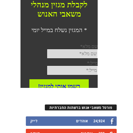
פורטל משאבי אנוש ברשתות החברתיות
24,924
אוהדים
לייק