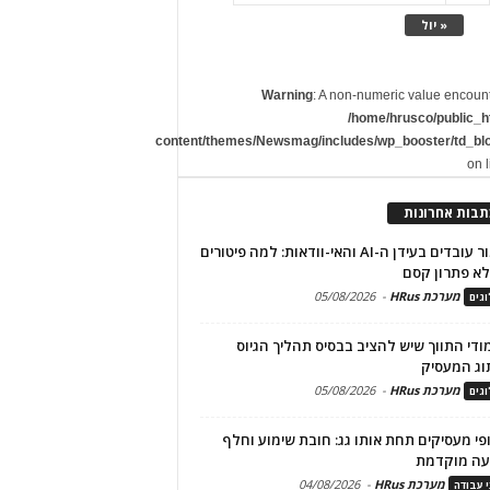
« יול
Warning
: A non-numeric value encoun
/home/hrusco/public_h
content/themes/Newsmag/includes/wp_booster/td_bl
on 
תבות אחרונות
שימור עובדים בעידן ה-AI והאי-וודאות: למה פיטורים
א פתרון קסם
מערכת HRus
-
05/08/2026
גים
מודי התווך שיש להציב בבסיס תהליך הגיוס
וג המעסיק
מערכת HRus
-
05/08/2026
גים
פי מעסיקים תחת אותו גג: חובת שימוע וחלף
עה מוקדמת
מערכת HRus
-
04/08/2026
י עבודה