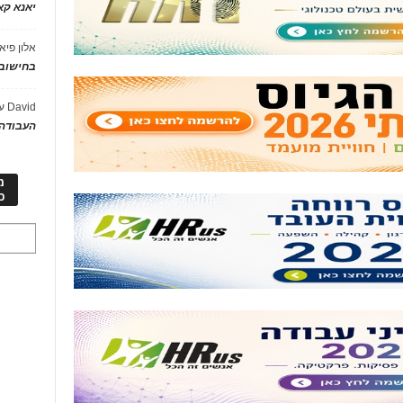
יאנא ק
אלון פיא
בחישוב 
David
ע
העבודה 
מ
כ