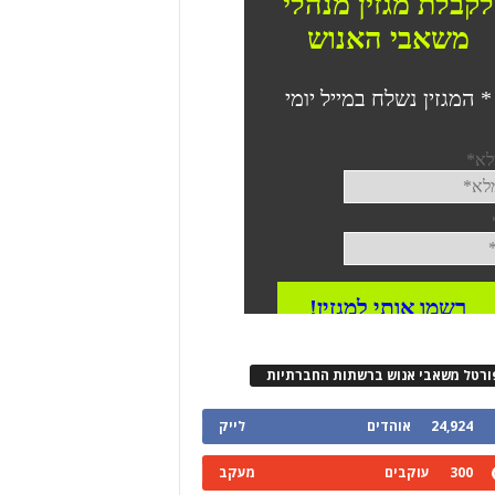
ורטל משאבי אנוש ברשתות החברתיות
24,924
אוהדים
לייק
300
עוקבים
מעקב