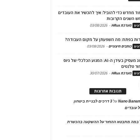
ד מחדש כדי להוביל: איך להכשיר את העובדים
ש השנים הקרובות
מערכת HRus
-
03/08/2026
גים
ות בפתח: מה השפעתן על מקום העבודה?
כותבים חיצוניים
-
03/08/2026
גים
מיתוג מעסיק בעידן ה-AI: המנוע הכלכלי של גיוס
ור טלנטים
מערכת HRus
-
30/07/2026
גים
תגובות אחרונות
Nano Banan
על
3 דרכים לבניית ביטחון
 עובדים
במה מתבטא ההחזר על ההשקעה בהכשרת