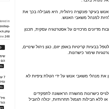
ש בעיקר פונקציה ניהולית, היא מגבילה בכך את
יות למנהל משאבי האנוש.
tered in
tml/wp-
ות מדיונים מרכזיים על אסטרטגיה עסקית, תכנון
ock.php
line
248
ל בבעיות קריטיות באופן יזום, כגון ניהול שינויים,
כ
טגיות שימור כישרונות.
הם ל
בלו
 את מנהלי משאבי אנוש על ידי הטלת ציפיות לא
7 ע
ומית
בלו
לגייס כישרונות מהשורה הראשונה לתפקידים
חילו
או ללא חבילות תגמול תחרותיות, יכולה להוביל
הוד
דינ