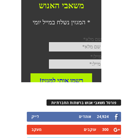
פורטל משאבי אנוש ברשתות החברתיות
24,924
אוהדים
לייק
300
עוקבים
מעקב