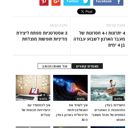
Twitter
Facebook
כתבה קודמת
כתבה הבאה
4 יתרונות ו-4 חסרונות של
3 אסטרטגיות מפתח ליצירת
מעבר הארגון לשבוע עבודה
מדיניות חופשות מוצלחת
בן 4 ימים
מאמרים קשורים
עוד מאותו הכותב
בלוגים
בלוגים
בלוגים
הישרדות בעידן
איך לשרוד את
איך להתמודד עם
התהפוכות: 3 האתגרים
האנאלפביתיוּת
היעדרויות תכופות של
הסמויים של מנהל משאבי
הדיגיטלית בארגון בעידן
עובדים
האנוש
ה-AI