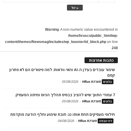
« יול
Warning
: A non-numeric value encountered in
/home/hrusco/public_html/wp-
content/themes/Newsmag/includes/wp_booster/td_block.php
on line
248
כתבות אחרונות
שימור עובדים בעידן ה-AI והאי-וודאות: למה פיטורים הם לא פתרון
קסם
מערכת HRus
-
05/08/2026
בלוגים
7 עמודי התווך שיש להציב בבסיס תהליך הגיוס ומיתוג המעסיק
מערכת HRus
-
05/08/2026
בלוגים
חילופי מעסיקים תחת אותו גג: חובת שימוע וחלף הודעה מוקדמת
מערכת HRus
-
04/08/2026
דיני עבודה