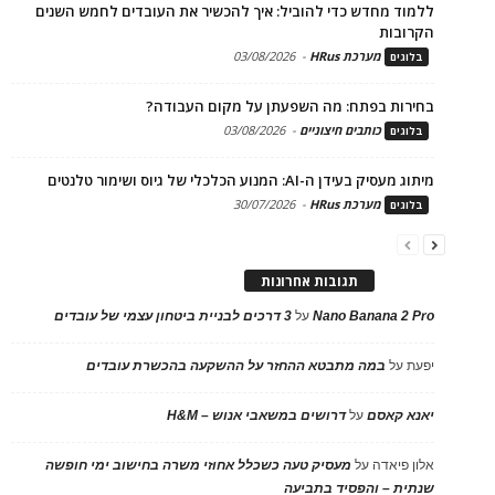
ללמוד מחדש כדי להוביל: איך להכשיר את העובדים לחמש השנים
הקרובות
מערכת HRus
-
03/08/2026
בלוגים
בחירות בפתח: מה השפעתן על מקום העבודה?
כותבים חיצוניים
-
03/08/2026
בלוגים
מיתוג מעסיק בעידן ה-AI: המנוע הכלכלי של גיוס ושימור טלנטים
מערכת HRus
-
30/07/2026
בלוגים
תגובות אחרונות
Nano Banana 2 Pro
על
3 דרכים לבניית ביטחון עצמי של עובדים
יפעת
על
במה מתבטא ההחזר על ההשקעה בהכשרת עובדים
יאנא קאסם
על
דרושים במשאבי אנוש – H&M
אלון פיאדה
על
מעסיק טעה כשכלל אחוזי משרה בחישוב ימי חופשה
שנתית – והפסיד בתביעה