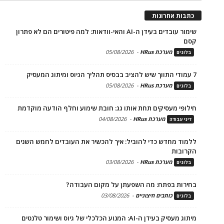
כתבות אחרונות
שימור עובדים בעידן ה-AI והאי-וודאות: למה פיטורים הם לא פתרון
קסם
מערכת HRus
-
05/08/2026
בלוגים
7 עמודי התווך שיש להציב בבסיס תהליך הגיוס ומיתוג המעסיק
מערכת HRus
-
05/08/2026
בלוגים
חילופי מעסיקים תחת אותו גג: חובת שימוע וחלף הודעה מוקדמת
מערכת HRus
-
04/08/2026
דיני עבודה
ללמוד מחדש כדי להוביל: איך להכשיר את העובדים לחמש השנים
הקרובות
מערכת HRus
-
03/08/2026
בלוגים
בחירות בפתח: מה השפעתן על מקום העבודה?
כותבים חיצוניים
-
03/08/2026
בלוגים
מיתוג מעסיק בעידן ה-AI: המנוע הכלכלי של גיוס ושימור טלנטים