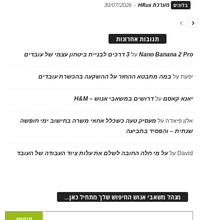
מערכת HRus
-
30/07/2026
בלוגים
תגובות אחרונות
Nano Banana 2 Pro
על
3 דרכים לבניית ביטחון עצמי של עובדים
יפעת
על
במה מתבטא ההחזר על ההשקעה בהכשרת עובדים
יאנא קאסם
על
דרושים במשאבי אנוש – H&M
אלון פיאדה
על
מעסיק טעה כשכלל אחוזי משרה בחישוב ימי חופשה
שנתית – והפסיד בתביעה
David
על
על מי חלה החובה לשלם את עלות ציוד העבודה של העובד
מנהל משאבי אנוש החיפוש שלך מתחיל כאן…