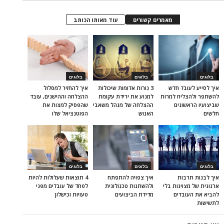
מאמרים קשורים
עוד מאותו הכותב
בלוגים
בלוגים
בלוגים
איך לסייע לעובד חדש
3 נורות אדומות שיכולות
איך להחזיר למסלול
להשתפר ולהצליח למרות
למנוע את ירידת עקומת
ההצלחה וההישגים, עובד
שביצועיו הראשונים
ההצלחה של מנהל משאבי
שהפסיק למצות את
חלשים
האנוש
הפוטנציאל שלו
בלוגים
בלוגים
בלוגים
איך לבנות תרבות
איך צפויה להתפתח
4 תוצאות שעלולות להיות
ארגונית של מצוינות בלי
ולהשתנות טכנולוגית
לפחד של עובדים מפני
להביא את העובדים
מדידת הביצועים
טעויות וכישלון
לתשישות