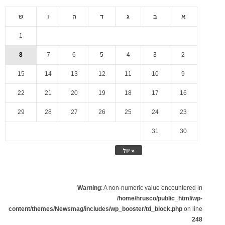
א
ב
ג
ד
ה
ו
ש
1
8
7
6
5
4
3
2
15
14
13
12
11
10
9
22
21
20
19
18
17
16
29
28
27
26
25
24
23
31
30
« יול
Warning
: A non-numeric value encountered in
/home/hrusco/public_html/wp-
content/themes/Newsmag/includes/wp_booster/td_block.php
on line
248