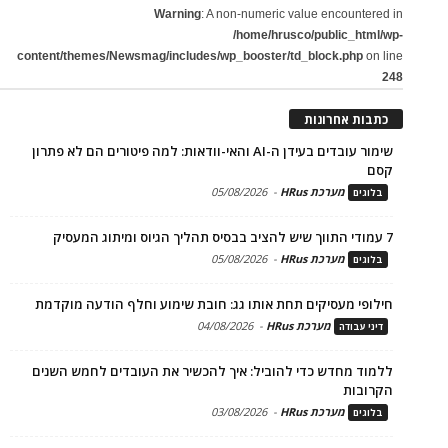
Warning
: A non-numeric value encountered in
/home/hrusco/public_html/wp-
content/themes/Newsmag/includes/wp_booster/td_block.php
on line
248
כתבות אחרונות
שימור עובדים בעידן ה-AI והאי-וודאות: למה פיטורים הם לא פתרון
קסם
מערכת HRus
-
05/08/2026
בלוגים
7 עמודי התווך שיש להציב בבסיס תהליך הגיוס ומיתוג המעסיק
מערכת HRus
-
05/08/2026
בלוגים
חילופי מעסיקים תחת אותו גג: חובת שימוע וחלף הודעה מוקדמת
מערכת HRus
-
04/08/2026
דיני עבודה
ללמוד מחדש כדי להוביל: איך להכשיר את העובדים לחמש השנים
הקרובות
מערכת HRus
-
03/08/2026
בלוגים