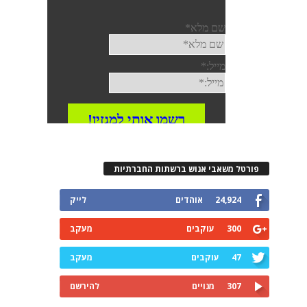
פורטל משאבי אנוש ברשתות החברתיות
24,924
אוהדים
לייק
300
עוקבים
מעקב
47
עוקבים
מעקב
307
מנויים
להירשם