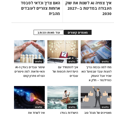
איך צפויה AI לשנות את שוק
האם צריך וכדאי לסבסד
העבודה במדינות ב-2027-
ארוחות צהריים לעובדים
2030
מהבית
מאמרים קשורים
עוד מאותו הכותב
בלוגים
בלוגים
בלוגים
מתי למה ובכמה צריך
איך להתמודד עם
שימור עובדים בעידן ה-AI
לפצות עובד שבפועל הוא
היעדרויות תכופות של
והאי-וודאות: למה פיטורים
שכיר אבל הועסק
עובדים
הם לא פתרון קסם
כפרילנסר – חלק א
בלוגים
בלוגים
בלוגים
מאפיינים של מנהל טוב
הישרדות בעידן
איך לשרוד את