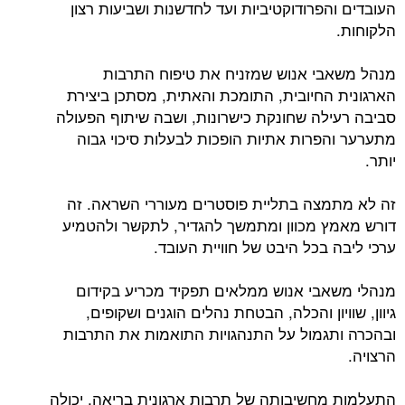
העובדים והפרודוקטיביות ועד לחדשנות ושביעות רצון
הלקוחות.
מנהל משאבי אנוש שמזניח את טיפוח התרבות
הארגונית החיובית, התומכת והאתית, מסתכן ביצירת
סביבה רעילה שחונקת כישרונות, ושבה שיתוף הפעולה
מתערער והפרות אתיות הופכות לבעלות סיכוי גבוה
יותר.
זה לא מתמצה בתליית פוסטרים מעוררי השראה. זה
דורש מאמץ מכוון ומתמשך להגדיר, לתקשר ולהטמיע
ערכי ליבה בכל היבט של חוויית העובד.
מנהלי משאבי אנוש ממלאים תפקיד מכריע בקידום
גיוון, שוויון והכלה, הבטחת נהלים הוגנים ושקופים,
ובהכרה ותגמול על התנהגויות התואמות את התרבות
הרצויה.
התעלמות מחשיבותה של תרבות ארגונית בריאה, יכולה