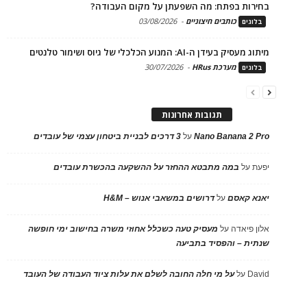
בחירות בפתח: מה השפעתן על מקום העבודה?
כותבים חיצוניים
-
03/08/2026
בלוגים
מיתוג מעסיק בעידן ה-AI: המנוע הכלכלי של גיוס ושימור טלנטים
מערכת HRus
-
30/07/2026
בלוגים
תגובות אחרונות
Nano Banana 2 Pro
על
3 דרכים לבניית ביטחון עצמי של עובדים
יפעת
על
במה מתבטא ההחזר על ההשקעה בהכשרת עובדים
יאנא קאסם
על
דרושים במשאבי אנוש – H&M
אלון פיאדה
על
מעסיק טעה כשכלל אחוזי משרה בחישוב ימי חופשה
שנתית – והפסיד בתביעה
David
על
על מי חלה החובה לשלם את עלות ציוד העבודה של העובד