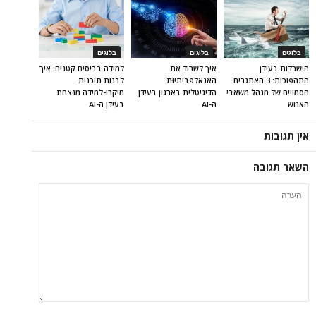
בלוגים
בלוגים
בלוגים
הישרדות בעידן
איך לשרוד את
למידה בביסים קטנים: איך
התהפוכות: 3 האתגרים
האנאלפביתיוּת
לבנות תוכנית
הסמויים של מנהל משאבי
הדיגיטלית בארגון בעידן
מיקרו-למידה מנצחת
האנוש
ה-AI
בעידן ה-AI
אין תגובות
השאר תגובה