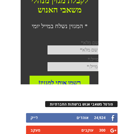
פורטל משאבי אנוש ברשתות החברתיות
24,924
אוהדים
לייק
300
עוקבים
מעקב