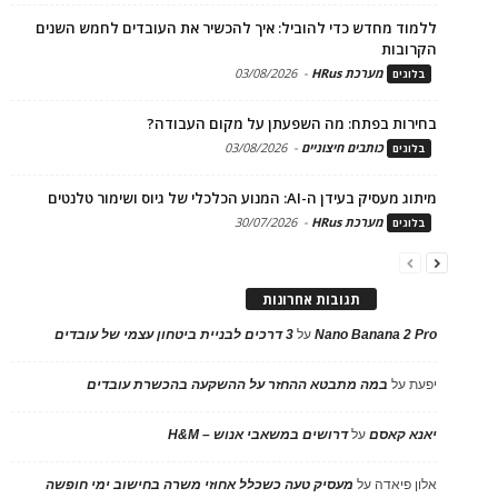
ללמוד מחדש כדי להוביל: איך להכשיר את העובדים לחמש השנים
הקרובות
מערכת HRus
-
03/08/2026
בלוגים
בחירות בפתח: מה השפעתן על מקום העבודה?
כותבים חיצוניים
-
03/08/2026
בלוגים
מיתוג מעסיק בעידן ה-AI: המנוע הכלכלי של גיוס ושימור טלנטים
מערכת HRus
-
30/07/2026
בלוגים
תגובות אחרונות
Nano Banana 2 Pro
על
3 דרכים לבניית ביטחון עצמי של עובדים
יפעת
על
במה מתבטא ההחזר על ההשקעה בהכשרת עובדים
יאנא קאסם
על
דרושים במשאבי אנוש – H&M
אלון פיאדה
על
מעסיק טעה כשכלל אחוזי משרה בחישוב ימי חופשה