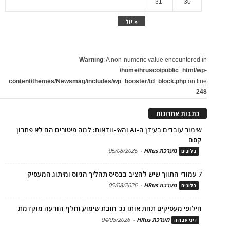
31
30
« יול
Warning
: A non-numeric value encountered in
/home/hrusco/public_html/wp-
content/themes/Newsmag/includes/wp_booster/td_block.php
on line
248
כתבות אחרונות
שימור עובדים בעידן ה-AI והאי-וודאות: למה פיטורים הם לא פתרון
קסם
מערכת HRus
-
05/08/2026
בלוגים
7 עמודי התווך שיש להציב בבסיס תהליך הגיוס ומיתוג המעסיק
מערכת HRus
-
05/08/2026
בלוגים
חילופי מעסיקים תחת אותו גג: חובת שימוע וחלף הודעה מוקדמת
מערכת HRus
-
04/08/2026
דיני עבודה