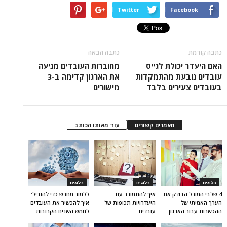
Twitter
Facebook
כתבה קודמת
כתבה הבאה
האם היעדר יכולת לגייס
מחוברות העובדים מניעה
עובדים נובעת מהתמקדות
את הארגון קדימה ב-3
בעובדים צעירים בלבד
מישורים
מאמרים קשורים
עוד מאותו הכותב
בלוגים
בלוגים
בלוגים
4 שלבי המודל הבודק את
איך להתמודד עם
ללמוד מחדש כדי להוביל:
הערך האמיתי של
היעדרויות תכופות של
איך להכשיר את העובדים
ההכשרות עבור הארגון
עובדים
לחמש השנים הקרובות