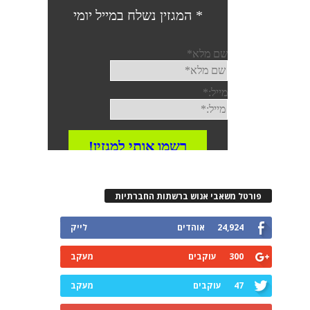
פורטל משאבי אנוש ברשתות החברתיות
24,924
אוהדים
לייק
300
עוקבים
מעקב
47
עוקבים
מעקב