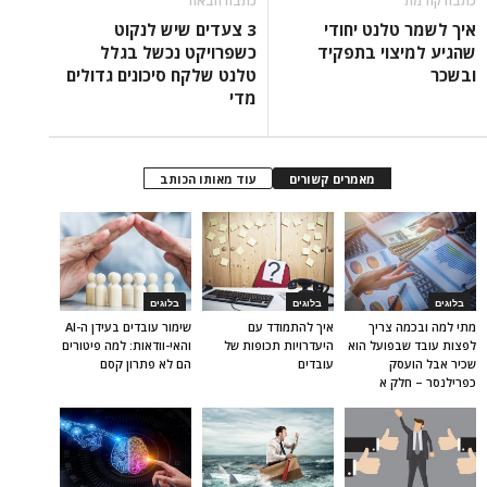
כתבה קודמת
כתבה הבאה
איך לשמר טלנט יחודי
3 צעדים שיש לנקוט
שהגיע למיצוי בתפקיד
כשפרויקט נכשל בגלל
ובשכר
טלנט שלקח סיכונים גדולים
מדי
מאמרים קשורים
עוד מאותו הכותב
בלוגים
בלוגים
בלוגים
מתי למה ובכמה צריך
איך להתמודד עם
שימור עובדים בעידן ה-AI
לפצות עובד שבפועל הוא
היעדרויות תכופות של
והאי-וודאות: למה פיטורים
שכיר אבל הועסק
עובדים
הם לא פתרון קסם
כפרילנסר – חלק א