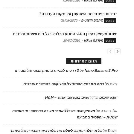
מערכת HRus
-
03/08/2026
בלוגים
בחירות בפתח: מה השפעתן על מקום העבודה?
כותבים חיצוניים
-
03/08/2026
בלוגים
מיתוג מעסיק בעידן ה-AI: המנוע הכלכלי של גיוס ושימור טלנטים
מערכת HRus
-
30/07/2026
בלוגים
תגובות אחרונות
Nano Banana 2 Pro
על
3 דרכים לבניית ביטחון עצמי של עובדים
יפעת
על
במה מתבטא ההחזר על ההשקעה בהכשרת עובדים
יאנא קאסם
על
דרושים במשאבי אנוש – H&M
אלון פיאדה
על
מעסיק טעה כשכלל אחוזי משרה בחישוב ימי חופשה
שנתית – והפסיד בתביעה
David
על
על מי חלה החובה לשלם את עלות ציוד העבודה של העובד