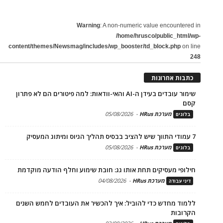
Warning
: A non-numeric value encountered in
/home/hrusco/public_html/wp-
content/themes/Newsmag/includes/wp_booster/td_block.php
on line
248
כתבות אחרונות
שימור עובדים בעידן ה-AI והאי-וודאות: למה פיטורים הם לא פתרון
קסם
מערכת HRus
-
05/08/2026
בלוגים
7 עמודי התווך שיש להציב בבסיס תהליך הגיוס ומיתוג המעסיק
מערכת HRus
-
05/08/2026
בלוגים
חילופי מעסיקים תחת אותו גג: חובת שימוע וחלף הודעה מוקדמת
מערכת HRus
-
04/08/2026
דיני עבודה
ללמוד מחדש כדי להוביל: איך להכשיר את העובדים לחמש השנים
הקרובות