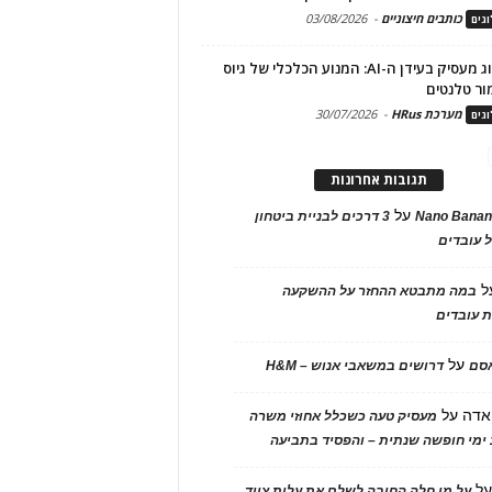
כותבים חיצוניים
-
03/08/2026
גים
מיתוג מעסיק בעידן ה-AI: המנוע הכלכלי של גיוס
ור טלנטים
מערכת HRus
-
30/07/2026
גים
תגובות אחרונות
על
Nano Banan
3 דרכים לבניית ביטחון
 עובדים
ל
במה מתבטא ההחזר על ההשקעה
 עובדים
על
אסם
דרושים במשאבי אנוש – H&M
אדה
על
מעסיק טעה כשכלל אחוזי משרה
ימי חופשה שנתית – והפסיד בתביעה
ל
על מי חלה החובה לשלם את עלות ציוד