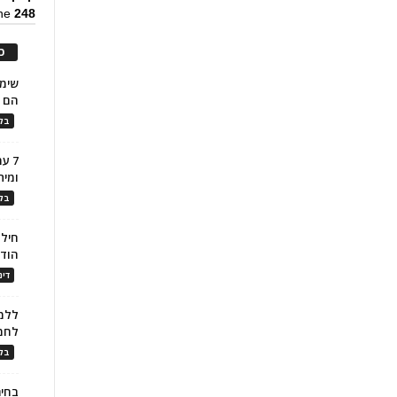
ine
248
כ
הם ל
בלו
7 ע
ומית
בלו
חילו
הוד
דינ
ללמו
לחמ
בלו
בחיר