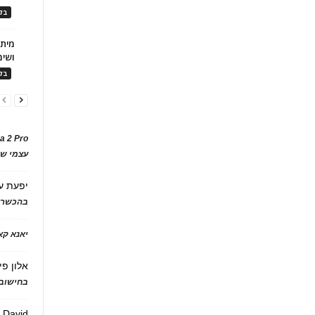
בלו
ושימ
בלו
a 2 Pro
עצמי של
יפעת
ע
בהכשרת
יאנא ק
אלון פי
בחישוב 
David
ע