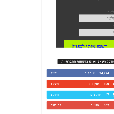
ורטל משאבי אנוש ברשתות החברתיות
24,924
אוהדים
לייק
300
עוקבים
מעקב
47
עוקבים
מעקב
307
מנויים
להירשם