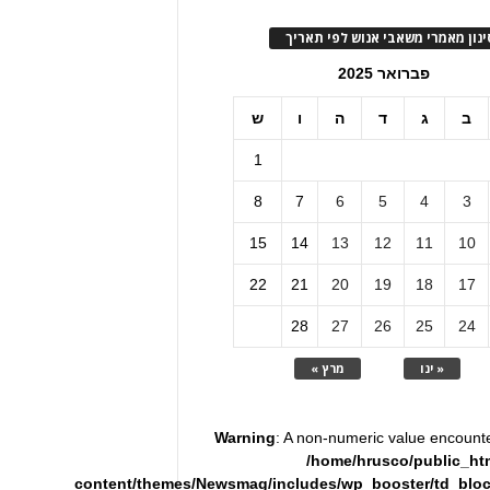
ינון מאמרי משאבי אנוש לפי תאריך
פברואר 2025
ב
ג
ד
ה
ו
ש
1
8
7
6
5
4
3
15
14
13
12
11
10
22
21
20
19
18
17
28
27
26
25
24
« ינו
מרץ »
Warning
: A non-numeric value encount
/home/hrusco/public_ht
content/themes/Newsmag/includes/wp_booster/td_blo