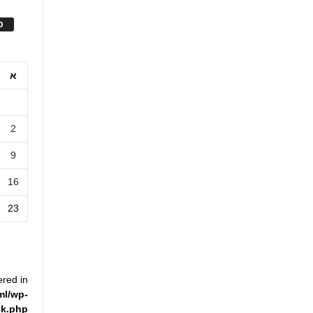
ס
א
2
9
16
23
ered in
ml/wp-
ck.php