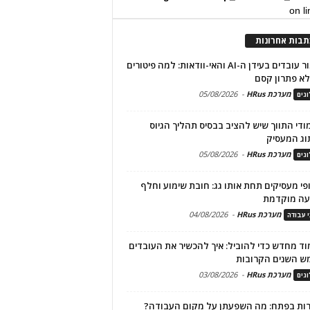
on l
תבות אחרונות
שימור עובדים בעידן ה-AI והאי-וודאות: למה פיטורים
א פתרון קסם
מערכת HRus
-
05/08/2026
גים
מודי התווך שיש להציב בבסיס תהליך הגיוס
וג המעסיק
מערכת HRus
-
05/08/2026
גים
פי מעסיקים תחת אותו גג: חובת שימוע וחלף
עה מוקדמת
מערכת HRus
-
04/08/2026
י עבודה
ד מחדש כדי להוביל: איך להכשיר את העובדים
ש השנים הקרובות
מערכת HRus
-
03/08/2026
גים
ות בפתח: מה השפעתן על מקום העבודה?