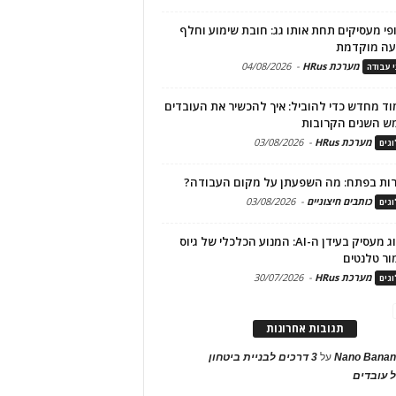
פי מעסיקים תחת אותו גג: חובת שימוע וחלף
עה מוקדמת
מערכת HRus
-
04/08/2026
י עבודה
ד מחדש כדי להוביל: איך להכשיר את העובדים
ש השנים הקרובות
מערכת HRus
-
03/08/2026
גים
ות בפתח: מה השפעתן על מקום העבודה?
כותבים חיצוניים
-
03/08/2026
גים
מיתוג מעסיק בעידן ה-AI: המנוע הכלכלי של גיוס
ור טלנטים
מערכת HRus
-
30/07/2026
גים
תגובות אחרונות
Nano Banan
על
3 דרכים לבניית ביטחון
 עובדים