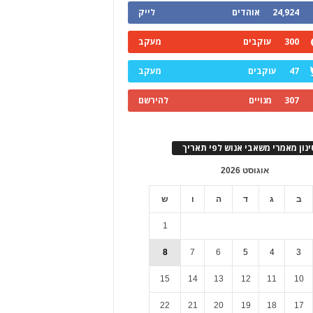
24,924
אוהדים
לייק
300
עוקבים
מעקב
47
עוקבים
מעקב
307
מנויים
להירשם
ינון מאמרי משאבי אנוש לפי תאריך
אוגוסט 2026
ב
ג
ד
ה
ו
ש
1
8
7
6
5
4
3
15
14
13
12
11
10
22
21
20
19
18
17