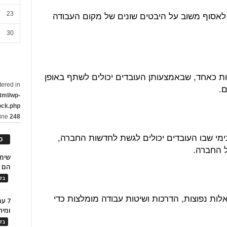
י לאסוף משוב על היבטים שונים של מקום העבודה
23
30
נות כאחד, שבאמצעותן העובדים יכולים לשתף באופן
tered in
ם.
tml/wp-
ock.php
line
248
נימי שבו העובדים יכולים לגשת לחדשות החברה,
כ
 החברה.
הם ל
בלו
לות נפוצות, הדרכות ושיטות עבודה מומלצות כדי
7 ע
ומית
בלו