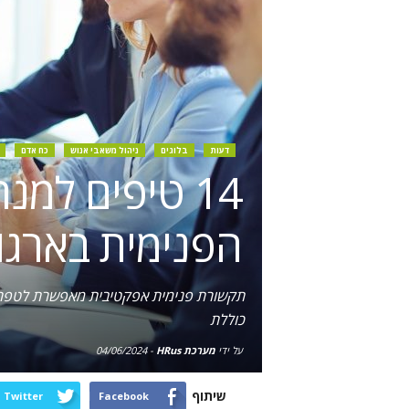
דעות
בלוגים
ניהול משאבי אנוש
כח אדם
14 טיפים למ
הפנימית בארגון
תקשורת פנימית אפקטיבית מאפשרת לטפח סב
כוללת
על ידי
מערכת HRus
-
04/06/2024
שיתוף
Twitter
Facebook