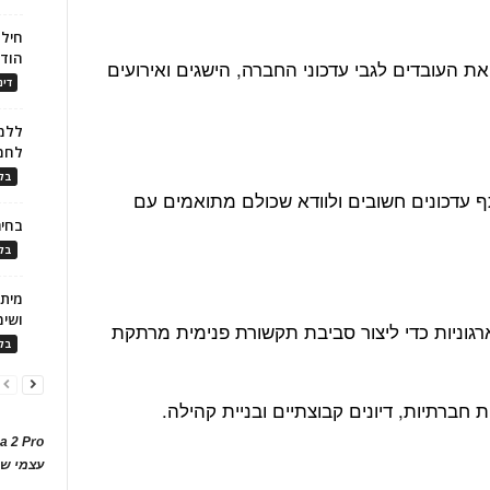
חילו
הוד
את העובדים לגבי עדכוני החברה, הישגים ואירועים
דינ
ללמו
לחמ
בלו
תף עדכונים חשובים ולוודא שכולם מתואמים עם
בחיר
בלו
ושימ
וניות כדי ליצור סביבת תקשורת פנימית מרתקת
בלו
חברתיות, דיונים קבוצתיים ובניית קהילה.
a 2 Pro
עצמי של