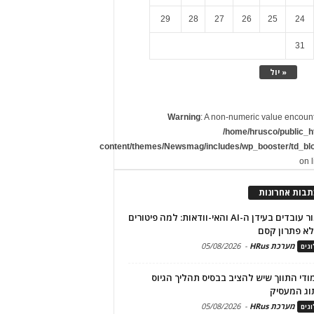
29
28
27
26
25
24
31
« יול
Warning
: A non-numeric value encoun
/home/hrusco/public_h
content/themes/Newsmag/includes/wp_booster/td_bl
on 
תבות אחרונות
שימור עובדים בעידן ה-AI והאי-וודאות: למה פיטורים
א פתרון קסם
מערכת HRus
-
05/08/2026
גים
מודי התווך שיש להציב בבסיס תהליך הגיוס
וג המעסיק
מערכת HRus
-
05/08/2026
גים