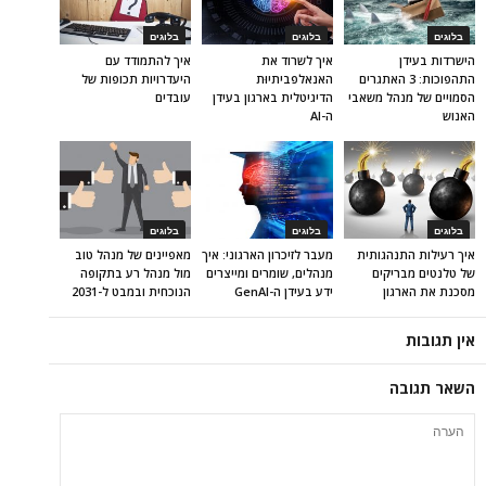
בלוגים
בלוגים
בלוגים
הישרדות בעידן
איך לשרוד את
איך להתמודד עם
התהפוכות: 3 האתגרים
האנאלפביתיוּת
היעדרויות תכופות של
הסמויים של מנהל משאבי
הדיגיטלית בארגון בעידן
עובדים
האנוש
ה-AI
בלוגים
בלוגים
בלוגים
איך רעילות התנהגותית
מעבר לזיכרון הארגוני: איך
מאפיינים של מנהל טוב
של טלנטים מבריקים
מנהלים, שומרים ומייצרים
מול מנהל רע בתקופה
מסכנת את הארגון
ידע בעידן ה-GenAI
הנוכחית ובמבט ל-2031
אין תגובות
השאר תגובה