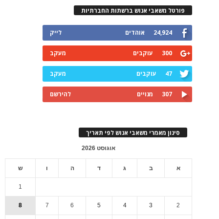
פורטל משאבי אנוש ברשתות החברתיות
24,924
אוהדים
לייק
300
עוקבים
מעקב
47
עוקבים
מעקב
307
מנויים
להירשם
סינון מאמרי משאבי אנוש לפי תאריך
אוגוסט 2026
א
ב
ג
ד
ה
ו
ש
1
8
7
6
5
4
3
2