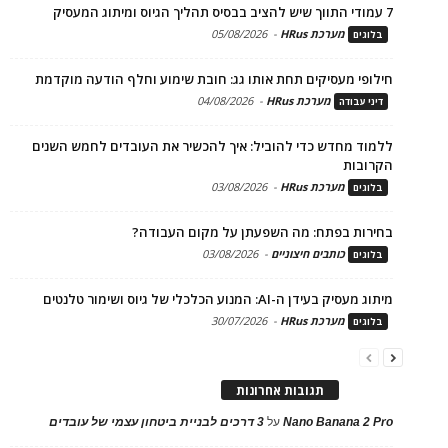
7 עמודי התווך שיש להציב בבסיס תהליך הגיוס ומיתוג המעסיק
מערכת HRus
-
05/08/2026
בלוגים
חילופי מעסיקים תחת אותו גג: חובת שימוע וחלף הודעה מוקדמת
מערכת HRus
-
04/08/2026
דיני עבודה
ללמוד מחדש כדי להוביל: איך להכשיר את העובדים לחמש השנים
הקרובות
מערכת HRus
-
03/08/2026
בלוגים
בחירות בפתח: מה השפעתן על מקום העבודה?
כותבים חיצוניים
-
03/08/2026
בלוגים
מיתוג מעסיק בעידן ה-AI: המנוע הכלכלי של גיוס ושימור טלנטים
מערכת HRus
-
30/07/2026
בלוגים
תגובות אחרונות
Nano Banana 2 Pro
על
3 דרכים לבניית ביטחון עצמי של עובדים