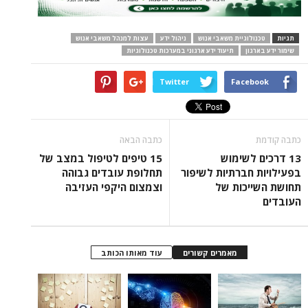
תגיות
טכנולוגיית משאבי אנוש
ניהול ידע
עצות למנהל משאבי אנוש
שימור ידע בארגון
תיעוד ידע ארגוני במערכות טכנולוגיות
Twitter
Facebook
כתבה קודמת
כתבה הבאה
13 דרכים לשימוש
15 טיפים לטיפול במצב של
בפעילויות חברתיות לשיפור
תחלופת עובדים גבוהה
תחושת השייכות של
וצמצום היקפי העזיבה
העובדים
מאמרים קשורים
עוד מאותו הכותב