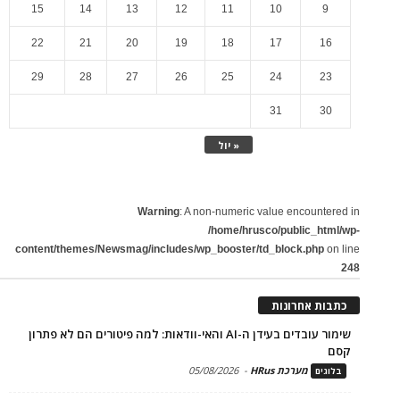
15
14
13
12
11
10
9
22
21
20
19
18
17
16
29
28
27
26
25
24
23
31
30
« יול
Warning
: A non-numeric value encountered in
/home/hrusco/public_html/wp-
content/themes/Newsmag/includes/wp_booster/td_block.php
on line
248
כתבות אחרונות
שימור עובדים בעידן ה-AI והאי-וודאות: למה פיטורים הם לא פתרון
קסם
מערכת HRus
-
05/08/2026
בלוגים