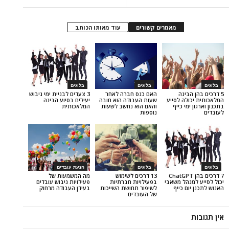
מאמרים קשורים
עוד מאותו הכותב
בלוגים
בלוגים
ינה
האם כנס חברה לאחר
3 צעדים לבניית ימי גיבוש
ה לסייע
שעות העבודה הוא חובה
יעילים בסיוע הבינה
י כייף
והאם הוא נחשב לשעות
המלאכותית
נוספות
בלוגים
הנעת עובדים
כים בהן ChatGPT
13 דרכים לשימוש
מה המשמעות של
הל משאבי
בפעילויות חברתיות
פעילויות גיבוש עובדים
 כייף
לשיפור תחושת השייכות
בעידן העבודה מרחוק
של העובדים