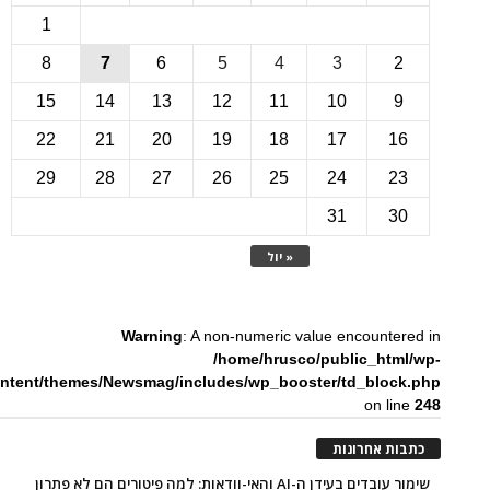
1
8
7
6
5
4
3
15
14
13
12
11
10
22
21
20
19
18
17
1
29
28
27
26
25
24
2
31
3
« יול
Warning
: A non-numeric value encounte
/home/hrusco/public_htm
content/themes/Newsmag/includes/wp_booster/td_bloc
on li
ת אחרונות
שימור עובדים בעידן ה-AI והאי-וודאות: למה פיטורים הם לא פתרון