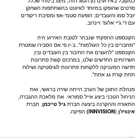
ירועים מן הסוג הזה, מיצג בימתי שכלל
פקו במיוחד לאיוונט בהשתתפות השחקן
והעובדים; הופעת סטנד-אפ ומסיבת ריקודים
אלעד ויינרוב.
הפקתי שנבחר לטובת האירוע היה
ין כל העולמות". ב-יו.פי.אס הסבירו שמטרת
להעצים את החיבור בין העובדים ובין
החדשים שלנו, במרכזם קשת פתרונות
יקה ללקוחות פתרונות לוגיסטיקה ושילוח
גג אחת".
כן של הערב הייתה שירה בראשי, ואת
כני ביצע אייל סמוראי. את מלאכת ההגברה,
ההקרנה ביצעה חברת
. חברת
גיל טייכמן
הפיקה.
INNVISION