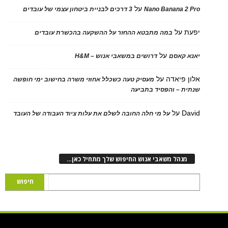
על
Nano Banana 2
3 דרכים לבניית ביטחון עצמי של עובדים
על
במה מתבטא ההחזר על ההשקעה בהכשרת עובדים
על
 קאסם
דרושים במשאבי אנוש – H&M
 פיאדה
על
מעסיק טעה כשכלל אחוזי משרה בחישוב ימי חופשה
ת – והפסיד בתביעה
D
על
על מי חלה החובה לשלם את עלות ציוד העבודה של העובד
נהל משאבי אנוש החיפוש שלך מתחיל כאן…