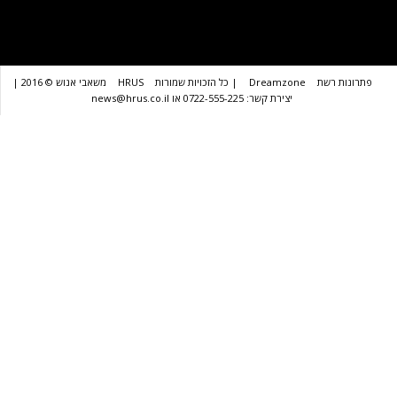
שת
Dreamzone
| כל הזכויות שמורות
HRUS
משאבי אנוש © 2016 |
יצירת קשר: 0722-555-225 או news@hrus.co.il