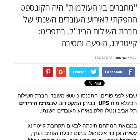
סקירות
ם בין העולמות" היה הקונספט
 לאירוע העובדים השנתי של
דף הבית
שילוח הבינ"ל. בתפריט:
ג, הופעה ומסיבה
11/03/2012
-
Twitter
Face
שבוע לפני פורים, התכנסו כ-600 מעובדי חברת השילוח
ית
בביתן המקסידום שב
UPS
מרכז הירידים
נטלו חלק באירוע העובדים השנתי.
תחם חיכתה לבאים תקרובת קייטרינג
 בר אלכוהול. בתום קבלת הפנים נערך,