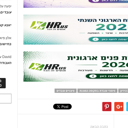
יפעת
על
עובדים
יאנא ק
אלון פיא
בחישוב 
David
ע
העבודה 
מ
כ
היריון
פיטורי עובדת בתקופה המוגנת
פיצויים עובדים
כתבה הבאה