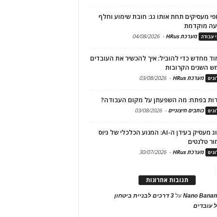
פי מעסיקים תחת אותו גג: חובת שימוע וחלף
עה מוקדמת
מערכת HRus
-
04/08/2026
י עבודה
ד מחדש כדי להוביל: איך להכשיר את העובדים
ש השנים הקרובות
מערכת HRus
-
03/08/2026
גים
ות בפתח: מה השפעתן על מקום העבודה?
כותבים חיצוניים
-
03/08/2026
גים
מיתוג מעסיק בעידן ה-AI: המנוע הכלכלי של גיוס
ור טלנטים
מערכת HRus
-
30/07/2026
גים
תגובות אחרונות
Nano Banan
על
3 דרכים לבניית ביטחון
 עובדים