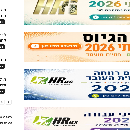
חילו
הוד
דינ
ללמו
לחמ
בלו
בחיר
בלו
ושימ
בלו
a 2 Pro
עצמי של