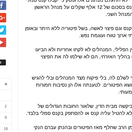
בסכום של 100 שקלים. בנוסף, הוטל קנס בסכום של 12 אלף שקלים על מנהל הראשון
נס וגם פיצוי לאשה, בשל פיטוריה ללא היתר ובאופן
י ארוך טווח ועוגמת נפש.
הפלילי, המנהלים לא לקחו אחריות ולא הביעו
 בהליך האזרחי, הם לא שילמו לה את הפיצוי
ס
י לשלם לה, בלי פיקוח מצד המנהלים ובלי להגיש
שא הפיטורים. לטענתה אלו הן נסיבות חמורות
א
עותי.
יקשה מבית הדין, שלאור החובות הגדולים של
2
 לא להטיל עליה קנס או להסתפק בקנס סמלי בלבד.
9
ן הרב שחלף מאז הפיטורים ובהנתן עברם הנקי
16