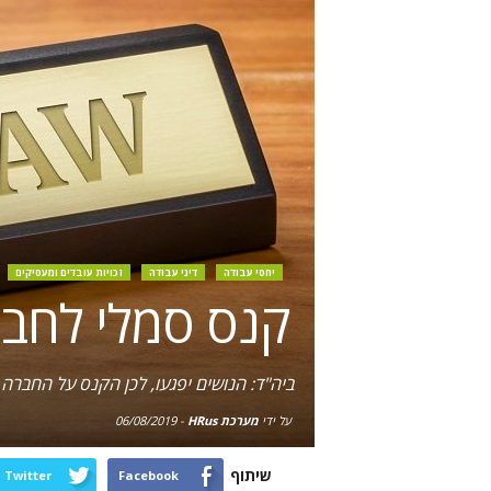
יחסי עבודה
דיני עבודה
זכויות עובדים ומעסיקים
קנס סמלי לחבר
ביה"ד: הנושים יפגעו, לכן הקנס על החברה 100 שקלים בלבד. מנהלי החברה ישלמו לעובדת פיצוי מכיסם בסכום כולל של 26 אלף שק
על ידי
מערכת HRus
-
06/08/2019
שיתוף
Twitter
Facebook