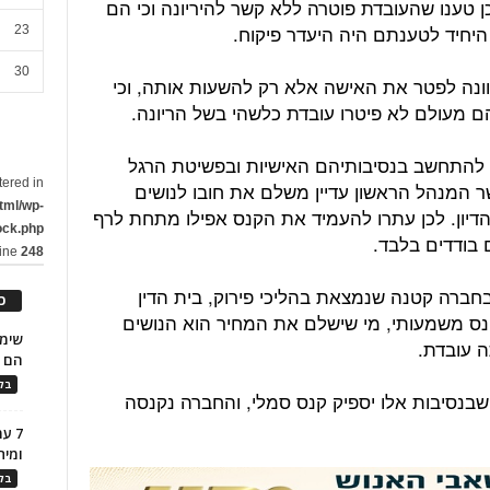
ן טענו שהעובדת פוטרה ללא קשר להיריונה וכי הם
יחיד לטענתם היה היעדר פיקוח.
23
30
וונה לפטר את האישה אלא רק להשעות אותה, וכי
ן להתחשב בנסיבותיהם האישיות ובפשיטת הרגל
tered in
 המנהל הראשון עדיין משלם את חובו לנושים
tml/wp-
דיון. לכן עתרו להעמיד את הקנס אפילו מתחת לרף
ock.php
 בודדים בלבד.
line
248
חברה קטנה שנמצאת בהליכי פירוק, בית הדין
כ
נס משמעותי, מי שישלם את המחיר הוא הנושים
ה עובדת.
הם ל
בלו
שבנסיבות אלו יספיק קנס סמלי, והחברה נקנסה
7 ע
ומית
בלו