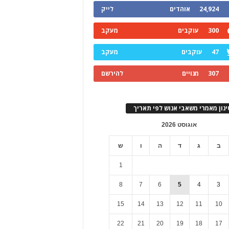
24,924
אוהדים
לייק
300
עוקבים
מעקב
47
עוקבים
מעקב
307
מנויים
להירשם
ינון מאמרי משאבי אנוש לפי תאריך
אוגוסט 2026
ב
ג
ד
ה
ו
ש
1
8
7
6
5
4
3
15
14
13
12
11
10
22
21
20
19
18
17