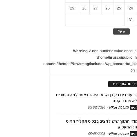
29
28
27
26
25
24
31
« יול
Warning
: A non-numeric value encoun
/home/hrusco/public_h
content/themes/Newsmag/includes/wp_booster/td_bl
on 
תבות אחרונות
שימור עובדים בעידן ה-AI והאי-וודאות: למה פיטורים
א פתרון קסם
מערכת HRus
-
05/08/2026
גים
מודי התווך שיש להציב בבסיס תהליך הגיוס
וג המעסיק
מערכת HRus
-
05/08/2026
גים