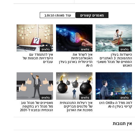
מאמרים קשורים
עוד מאותו הכותב
בלוגים
בלוגים
איך לשרוד את
איך להתמודד עם
וכות: 3 האתגרים
האנאלפביתיוּת
היעדרויות תכופות של
הל משאבי
הדיגיטלית בארגון בעידן
עובדים
ה-AI
בלוגים
בלוגים
למה מודל ה-OKRs הינו
איך רעילות התנהגותית
מאפיינים של מנהל טוב
של טלנטים מבריקים
מול מנהל רע בתקופה
מסכנת את הארגון
הנוכחית ובמבט ל-2031