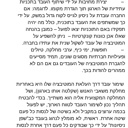
מחויבות על ידי שיתוף העובד בתכניות
ל הארגון תוך הגדרת מקומו. לדוגמה: אם
ת על ניסיון לגייס לקוח גדול במשק, על ידי
ם את העובד בתוכנית, כולל מה יהיה
ם התוכניות יצאו לפועל – כמובן בהנחה
וונות קונקרטיות – ניתן להשפיע על
 של עובד לשקול שנית את עתידו בחברה.
, ימי כיף, ערבי מחלקה, טיולים
חברתיות מסוגים שונים, תמיד מסייעים
וטיבציה של העובדים גם אם הם לא
ודות בכך.
ד דרך העלאת המוטיבציה שלו היא באחריות
בי האנוש (שקלטה אותו בארגון), ושל
קצועית אליה הוא משתייך. בכדי להבטיח
 לשימור העובד לטווח הארוך, יש לפעול
ים במקביל ולא בשיטה של לנסות כל פעם
. ראשית, לא מומלץ לנהוג בעובד כב"שפן
על ידי כך שבודקים כל פעם דרך אחרת לנסות