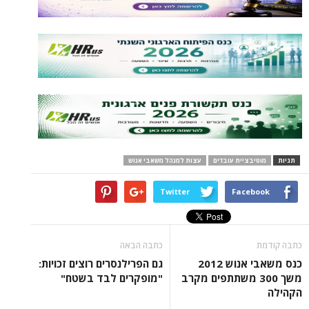
בציית עובדים
עצות למנהל משאבי אנוש
Twitter
Face
כתבה הבאה
כנס משאבי אנוש 2012
גם הפרילנסרים רוצים זכויות:
ך 300 משתתפים מקרב
"מופקרים לבד בשטח"