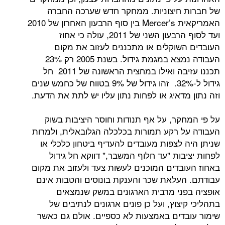
חיצוניות. ממחקר חדש שערכה החברה
האמריקאית Mercer’s בין סוף הרבעון האחרון של 2010
ועד לסוף הרבעון השני של 2011, עולה כי אחוז
שוקלים או מתכננים לעזוב את מקום
העבודה נמצא במגמת גידול. בשנת 2005 רק 23%
תכננו עזיבה ואילו במחצית הראשונה של 2011 חל
גידול ל-32%. זהו גידול של 9% בטווח של כחמש שנים
דאיג או לפחות נתון עליו יש לתת את הדעת.
קר, על אף תנודות וחוסר היציבות בשוק
 רקע תמורות בכלכלה הגלובאלית, ולמרות
 לצפות מעובדים להעדיף ביטחון כלכלי או
ות "עד חלוף המשבר," דווקא חל גידול
בדים המוכנים לעשות צעד ולעזוב את מקום
עלאת שכר והענקת בונוסים והטבות אינם
ני מרבית הארגונים במשק שנמצאים
צוץ, ועל כן פונים ארגונים לנתיבים של
דים באמצעות לא כספיים. אולם גם כאשר