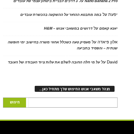
על
Nano Banana 2
3 דרכים לבניית ביטחון עצמי של עובדים
על
במה מתבטא ההחזר על ההשקעה בהכשרת עובדים
על
 קאסם
דרושים במשאבי אנוש – H&M
 פיאדה
על
מעסיק טעה כשכלל אחוזי משרה בחישוב ימי חופשה
ת – והפסיד בתביעה
D
על
על מי חלה החובה לשלם את עלות ציוד העבודה של העובד
נהל משאבי אנוש החיפוש שלך מתחיל כאן…