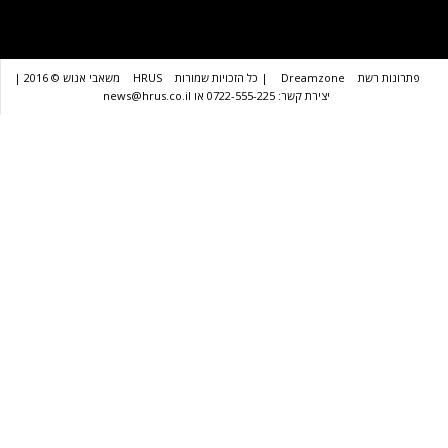
שת
Dreamzone
| כל הזכויות שמורות
HRUS
משאבי אנוש © 2016 |
יצירת קשר: 0722-555-225 או news@hrus.co.il