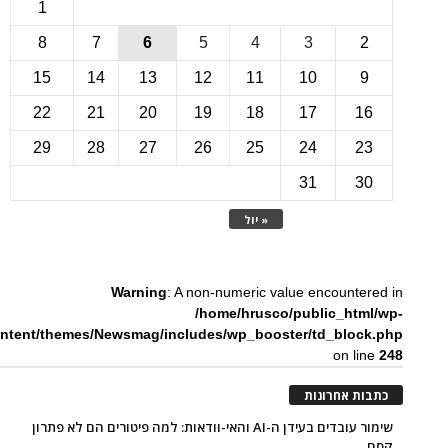
1
8
7
6
5
4
3
15
14
13
12
11
10
22
21
20
19
18
17
1
29
28
27
26
25
24
2
31
3
« יול
Warning
: A non-numeric value encounte
/home/hrusco/public_htm
content/themes/Newsmag/includes/wp_booster/td_bloc
on li
ת אחרונות
שימור עובדים בעידן ה-AI והאי-וודאות: למה פיטורים הם לא פתרון