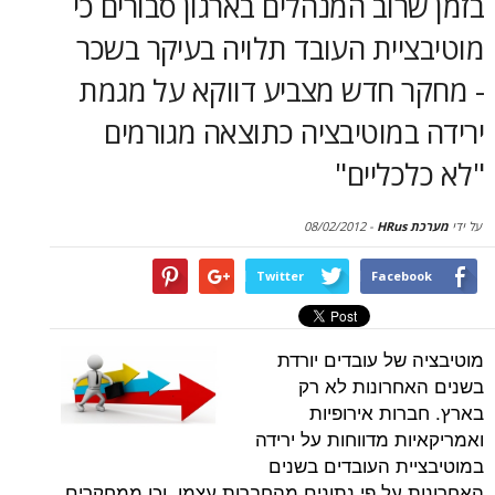
וב המנהלים בארגון סבורים כי
סקירות
ית העובד תלויה בעיקר בשכר
דף הבית
 חדש מצביע דווקא על מגמת
מוטיבציה כתוצאה מגורמים
ליים"
08/02/2012
-
Twitter
Face
של עובדים יורדת
רונות לא רק
ות אירופיות
 מדווחות על ירידה
ת העובדים בשנים
על פי נתונים מהחברות עצמן, וכן ממחקרים