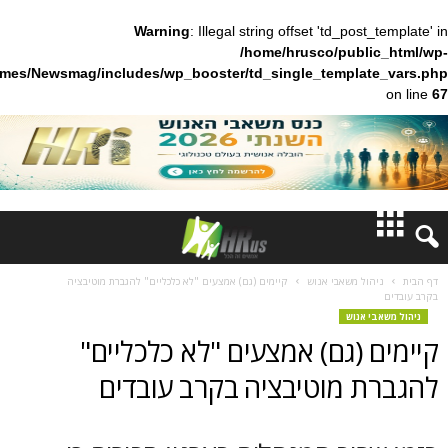
Warning
: Illegal string offset 'td_pos
/home/hrusco/publ
content/themes/Newsmag/includes/wp_booster/td_single_templa
חדשות
ל משאבי אנוש
קיימים (גם) אמצעים "לא כלכליים" להגברת מוטיבציה
דעות
אנוש
(גם) אמצעים "לא כלכליים"
ברנז'ה
 מוטיבציה בקרב עובדים
מאמרים