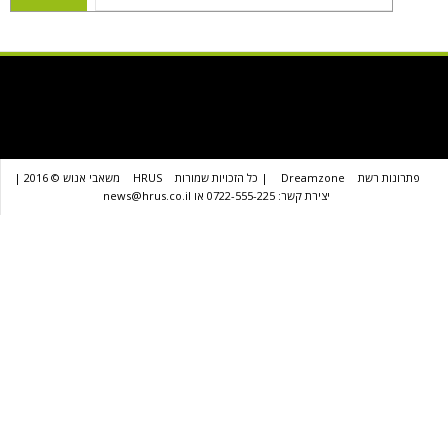
שת
Dreamzone
| כל הזכויות שמורות
HRUS
משאבי אנוש © 2016 |
יצירת קשר: 0722-555-225 או news@hrus.co.il