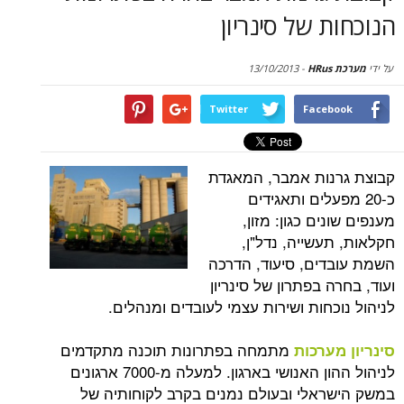
סקירות
 של סינריון
דף הבית
13/10/2013
-
Twitter
Face
ות אמבר, המאגדת
פעלים ותאגידים
ים כגון: מזון,
שייה, נדל"ן,
ים, סיעוד, הדרכה
 בפתרון של סינריון
חות ושירות עצמי לעובדים ומנהלים.
מתמחה בפתרונות תוכנה מתקדמים
ערכות
לניהול ההון האנושי בארגון. למעלה מ-7000 ארגונים
אלי ובעולם נמנים בקרב לקוחותיה של