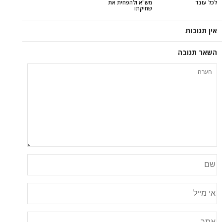
מש"א ולהפחית את
שחיקתו
ה