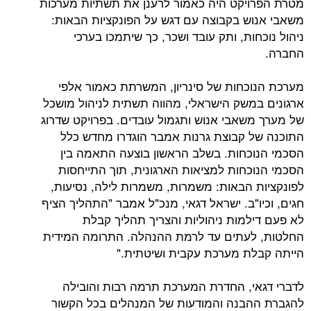
יקט היה כאמור לרענן את תשתיות מערכות
ש בקבוצה עם דגש על הפונקציות הבאות:
ות, ותק עובד ושכר, כך שיתמכו בערכי
כחות של סינריון, המשרתת כאמור אלפי
משק הישראלי, מהווה תשתית לניהול מושכל
שאבי אנוש ותגמול עובדים. בפרויקט שדרוג
 קבוצת גרנות אמבר הוגדרו מחדש כלל
כחות. בשלב הראשון בוצעה התאמה בין
כחות למציאות הארגונית, תוך התייחסות
 הבאות: משמרות, משמרות לילה, נסיעות,
"ב. ישראל דגאי, מנכ"ל אמבר "התהליך הציף
למות ניהוליות והצריך תהליך קבלת
עתים עד לרמת ההנהלה. התרומה המידית
ת מערכת עקבית ושיטתית."
י, החדרת המערכת תרמה רבות והובילה
בנה והמודעות של המנהלים בכל הקשור