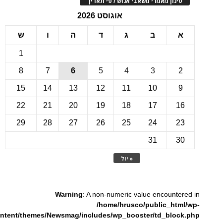
ינון מאמרי משאבי אנוש לפי תאריך
אוגוסט 2026
ב
ג
ד
ה
ו
ש
1
8
7
6
5
4
3
15
14
13
12
11
10
22
21
20
19
18
17
1
29
28
27
26
25
24
2
31
3
« יול
Warning
: A non-numeric value encounte
/home/hrusco/public_htm
content/themes/Newsmag/includes/wp_booster/td_bloc