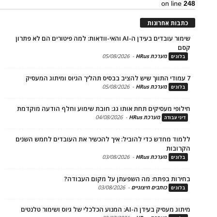
on li
ת אחרונות
שימור עובדים בעידן ה-AI והאי-וודאות: למה פיטורים הם לא פתרון
מערכת HRus
-
05/08/2026
ים
מערכת HRus
-
05/08/2026
ים
פי מעסיקים תחת אותו גג: חובת שימוע וחלף הודעה מוקדמת
מערכת HRus
-
04/08/2026
 עבודה
ד מחדש כדי להוביל: איך להכשיר את העובדים לחמש השנים
בות
מערכת HRus
-
03/08/2026
ים
ות בפתח: מה השפעתן על מקום העבודה?
כותבים חיצוניים
-
03/08/2026
ים
בעידן ה-AI: המנוע הכלכלי של גיוס ושימור טלנטים