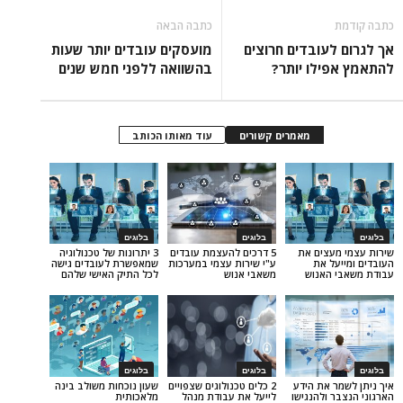
כתבה הבאה
עובדים חרוצים
מועסקים עובדים יותר שעות
לו יותר?
בהשוואה ללפני חמש שנים
מאמרים קשורים
עוד מאותו הכותב
בלוגים
בלוגים
צים את
5 דרכים להעצמת עובדים
3 יתרונות של טכנולוגיה
 את
ע"י שירות עצמי במערכות
שמאפשרת לעובדים גישה
אנוש
משאבי אנוש
לכל התיק האישי שלהם
בלוגים
בלוגים
את הידע
2 כלים טכנולוגים שצפויים
שעון נוכחות משולב בינה
ולהנגישו
לייעל את עבודת מנהל
מלאכותית