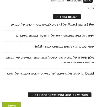
מערכת HRus
-
30/07/2026
ים
תגובות אחרונות
על
Nano Banana 2
3 דרכים לבניית ביטחון עצמי של עובדים
על
במה מתבטא ההחזר על ההשקעה בהכשרת עובדים
על
 קאסם
דרושים במשאבי אנוש – H&M
 פיאדה
על
מעסיק טעה כשכלל אחוזי משרה בחישוב ימי חופשה
ת – והפסיד בתביעה
D
על
על מי חלה החובה לשלם את עלות ציוד העבודה של העובד
נהל משאבי אנוש החיפוש שלך מתחיל כאן…