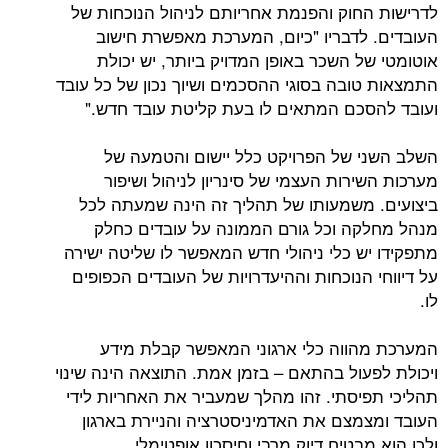
חוק והפנמת אחריותם לניהול הנוכחות של
לדבריו "כיום, המערכת מאפשרת חישוב
 השכר באופן המדויק ביותר, יש יכולת
ובה בסוגי ההסכמים ושיוך נכון של כל עובד
כם המתאים לו בעת קליטת עובד חדש."
 של הפרויקט כלל יישום והטמעה של
רות העצמי של סינריון לניהול ושיפור
משמעותו של תהליך זה הינה שמעתה לכל
ה וכל גורם הממונה על עובדים כחלק
ש כלי ניהולי חדש המאפשר לו שליטה ישירה
הנוכחות וההיעדרויות של העובדים הכפופים
ווה כלי ארגוני המאפשר קבלת מידע
עול בהתאם – בזמן אמת. התוצאה הינה שינוי
יסתי. זהו מהלך שמעביר את האחריות לידי
מצם את האדמיניסטרציה והניירת בארגון
בטיח דיוק מרבי וחיסכון אופטימלי.