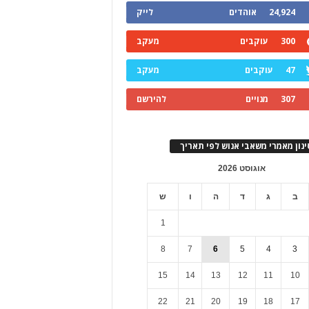
24,924
אוהדים
לייק
300
עוקבים
מעקב
47
עוקבים
מעקב
307
מנויים
להירשם
ינון מאמרי משאבי אנוש לפי תאריך
אוגוסט 2026
ב
ג
ד
ה
ו
ש
1
8
7
6
5
4
3
15
14
13
12
11
10
22
21
20
19
18
17