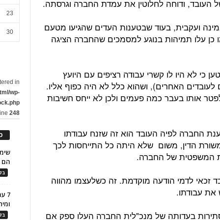
 העובד, ודוחה לחלוטין את עמדת החברה וגרסתה.
23
אמינה ועקבית, בעוד שבטענות העדים שהגיעו מטעם
30
מו כן עלו תמיהות בנוגע למסמכים שהחברה הציגה
ן כי לא היו לו קשרי עבודה רציפים עם היועץ
tered in
לעובדים האחרים), ושהוא כלל לא היה כפוף אליו.
tml/wp-
 לפטר אותו בעבר כמה פעמים ולכן לא ייחס חשיבות
ock.php
line
248
ענת החברה לפיה העובד הוא זה שזנח עבודתו
כ
 משורת הדין, משום שלא היתה כל התייחסות לכך
צת המשפטית של החברה.
הם ל
בלו
ד זכאי לדמי הודעה מוקדמת. זה כשלעצמו מהווה
את עבודתו.
7 ע
ומית
 הסתירות בעדותה של מנכ"לית החברה העלו ספק אם
בלו