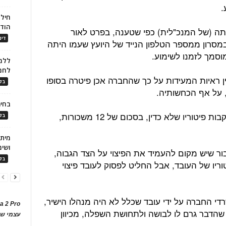
.
חילו
הוד
תה (של המנכ"לית) כפי שטענה, בפרט לאור
דינ
מסרון ממספר הטלפון הנייד של היועץ שעמו היתה
וסמך לזמנו לשימוע.
ללמו
לחמ
ין ראיות המעידות על כך שהחברה אכן פיטרה בסופו
בלו
 על אף הכחשותיה.
בחיר
העובד תבע פיצוי בגין עוגמת הנפש בעקבות פיטוריו שלא כדין, בסכום של 12 משכורות,
בלו
ושימ
ור שיש מקום להעמיד את הפיצוי על הצד הגבוה,
בלו
יו של העובד, אבל החליט לפסוק לעובד פיצוי
די החברה על ידי עובד שכלל לא היה מנהלו הישיר,
a 2 Pro
 שהדבר גרם לו לבושה ולתחושת השפלה, מכיוון
עצמי של