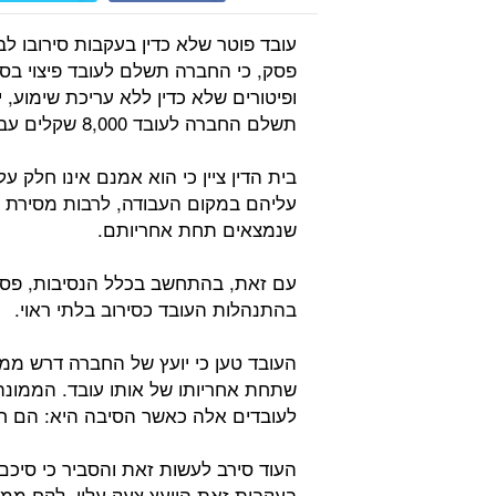
עובד פוטר שלא כדין בעקבות סירובו ל
ופיטורים שלא כדין ללא עריכת שימוע,
תשלם החברה לעובד 8,000 שקלים עבור הוצאות משפט ושכר טרחת עורך הדין.
בית הדין ציין כי הוא אמנם אינו חלק 
עליהם במקום העבודה, לרבות מסירת מ
שנמצאים תחת אחריותם.
עם זאת, בהתחשב בכלל הנסיבות, פסק 
בהתנהלות העובד כסירוב בלתי ראוי.
העובד טען כי יועץ של החברה דרש ממ
שתחת אחריותו של אותו עובד. הממונה 
לעובדים אלה כאשר הסיבה היא: הם חול
העוד סירב לעשות זאת והסביר כי סיכם
בעקבות זאת היועץ צעק עליו, לקח ממנ