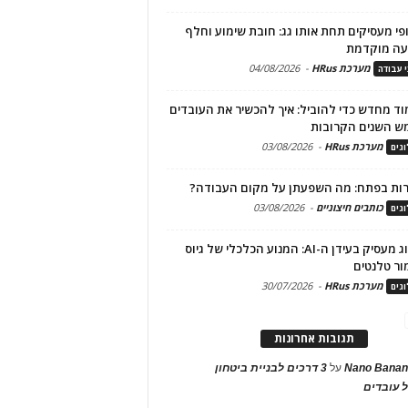
פי מעסיקים תחת אותו גג: חובת שימוע וחלף
עה מוקדמת
מערכת HRus
-
04/08/2026
י עבודה
ד מחדש כדי להוביל: איך להכשיר את העובדים
ש השנים הקרובות
מערכת HRus
-
03/08/2026
גים
ות בפתח: מה השפעתן על מקום העבודה?
כותבים חיצוניים
-
03/08/2026
גים
מיתוג מעסיק בעידן ה-AI: המנוע הכלכלי של גיוס
ור טלנטים
מערכת HRus
-
30/07/2026
גים
תגובות אחרונות
Nano Banan
על
3 דרכים לבניית ביטחון
 עובדים