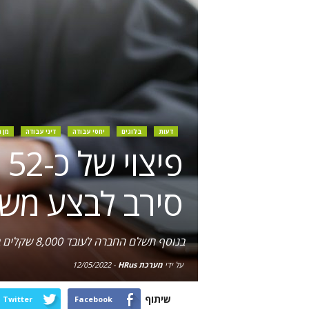
דעות
בלוגים
יחסי עבודה
דיני עבודה
מן 
פ
סירב לבצע מש
בנוסף תשלם החברה לעובד 8,000 שקלים בגין הוצאות משפט; ביה"ד מצא שעדות העובד הינה אמינה ועקבית
על ידי
מערכת HRus
-
12/05/2022
שיתוף
Twitter
Facebook