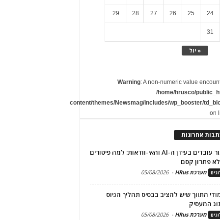
29
28
27
26
25
24
31
« יול
Warning
: A non-numeric value encoun
/home/hrusco/public_h
content/themes/Newsmag/includes/wp_booster/td_bl
on 
תבות אחרונות
שימור עובדים בעידן ה-AI והאי-וודאות: למה פיטורים
א פתרון קסם
מערכת HRus
-
05/08/2026
גים
מודי התווך שיש להציב בבסיס תהליך הגיוס
וג המעסיק
מערכת HRus
-
05/08/2026
גים