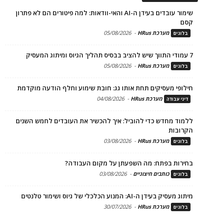
שימור עובדים בעידן ה-AI והאי-וודאות: למה פיטורים הם לא פתרון
קסם
מערכת HRus
-
05/08/2026
בלוגים
7 עמודי התווך שיש להציב בבסיס תהליך הגיוס ומיתוג המעסיק
מערכת HRus
-
05/08/2026
בלוגים
חילופי מעסיקים תחת אותו גג: חובת שימוע וחלף הודעה מוקדמת
מערכת HRus
-
04/08/2026
דיני עבודה
ללמוד מחדש כדי להוביל: איך להכשיר את העובדים לחמש השנים
הקרובות
מערכת HRus
-
03/08/2026
בלוגים
בחירות בפתח: מה השפעתן על מקום העבודה?
כותבים חיצוניים
-
03/08/2026
בלוגים
מיתוג מעסיק בעידן ה-AI: המנוע הכלכלי של גיוס ושימור טלנטים
מערכת HRus
-
30/07/2026
בלוגים