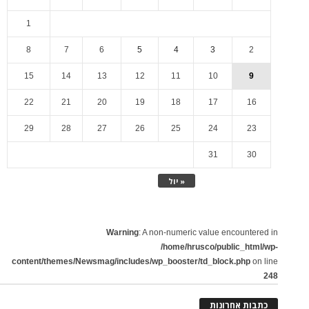
1
8
7
6
5
4
3
2
15
14
13
12
11
10
9
22
21
20
19
18
17
16
29
28
27
26
25
24
23
31
30
« יול
Warning
: A non-numeric value encountered in
/home/hrusco/public_html/wp-
content/themes/Newsmag/includes/wp_booster/td_block.php
on line
248
כתבות אחרונות