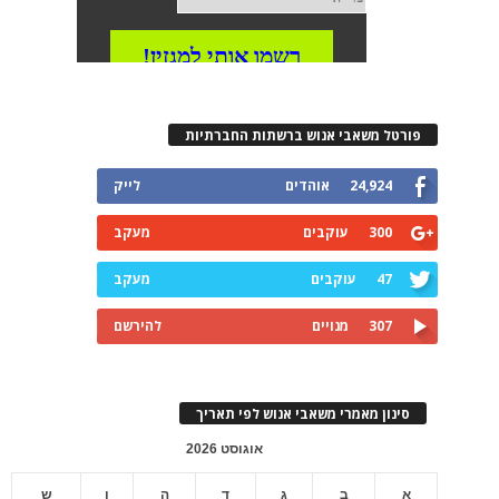
פורטל משאבי אנוש ברשתות החברתיות
24,924
אוהדים
לייק
300
עוקבים
מעקב
47
עוקבים
מעקב
307
מנויים
להירשם
סינון מאמרי משאבי אנוש לפי תאריך
אוגוסט 2026
א
ב
ג
ד
ה
ו
ש