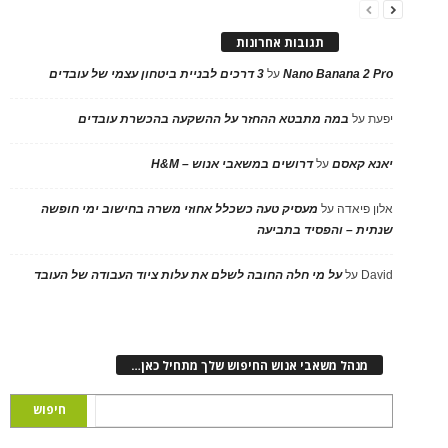
תגובות אחרונות
Nano Banana 2 Pro
על
3 דרכים לבניית ביטחון עצמי של עובדים
יפעת
על
במה מתבטא ההחזר על ההשקעה בהכשרת עובדים
יאנא קאסם
על
דרושים במשאבי אנוש – H&M
אלון פיאדה
על
מעסיק טעה כשכלל אחוזי משרה בחישוב ימי חופשה
שנתית – והפסיד בתביעה
David
על
על מי חלה החובה לשלם את עלות ציוד העבודה של העובד
מנהל משאבי אנוש החיפוש שלך מתחיל כאן…