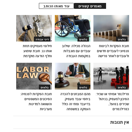
מאמרים קשורים
עוד מאותו הכותב
בלוגים
בלוגים
דיני עבודה
חובת הפקדות לביטוח
הנהלה מכילה: שילוב
חילופי מעסיקים תחת
פנסיוני לעובדים חדשים
עובדים עם מוגבלות
אותו גג: חובת שימוע
ולעובדים לאחר פרישה
במקומות העבודה
וחלף הודעה מוקדמת
בלוגים
בלוגים
בלוגים
פרילנסר אמיתי או שכיר:
מהם המבחנים להכרה
חובת הפקדות לפנסיה:
הסיכון למעסיק בניהול
ביחסי עובד מעסיק
הסיכונים המשפטיים
שכירים בפועל,
בדיעבד ומתי זה כולל
והשוואה למדינות
כפרילנסרים
העסקה במשפחה
מערביות
אין תגובות