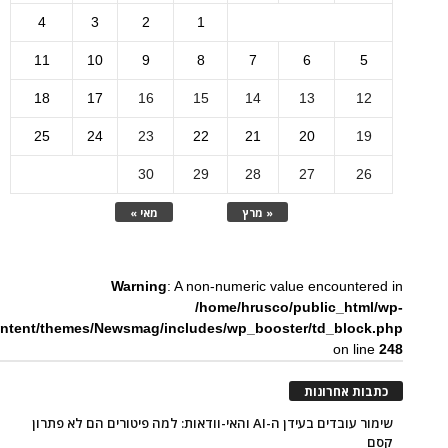
4
3
2
1
11
10
9
8
7
6
5
18
17
16
15
14
13
12
25
24
23
22
21
20
19
30
29
28
27
26
« מרץ
מאי »
Warning
: A non-numeric value encountered in
/home/hrusco/public_html/wp-
ntent/themes/Newsmag/includes/wp_booster/td_block.php
on line
248
כתבות אחרונות
שימור עובדים בעידן ה-AI והאי-וודאות: למה פיטורים הם לא פתרון
קסם