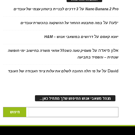
על
Nano Banana 2 Pro
3 דרכים לבניית ביטחון עצמי של עובדים
יפעת
על
במה מתבטא ההחזר על ההשקעה בהכשרת עובדים
על
יאנא קאסם
דרושים במשאבי אנוש – H&M
אלון פיאדה
על
מעסיק טעה כשכלל אחוזי משרה בחישוב ימי חופשה
שנתית – והפסיד בתביעה
David
על
על מי חלה החובה לשלם את עלות ציוד העבודה של העובד
מנהל משאבי אנוש החיפוש שלך מתחיל כאן…