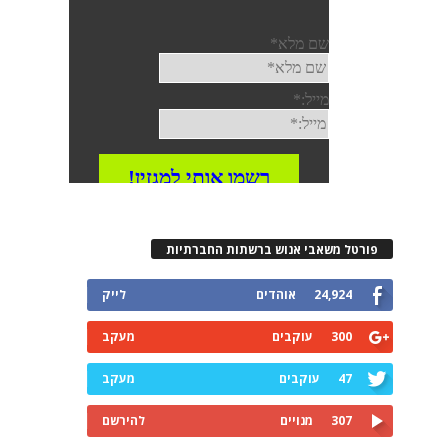
פורטל משאבי אנוש ברשתות החברתיות
24,924
אוהדים
לייק
300
עוקבים
מעקב
47
עוקבים
מעקב
307
מנויים
להירשם