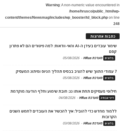
Warning
: A non-numeric value encountered in
/home/hrusco/public_html/wp-
content/themes/Newsmag/includes/wp_booster/td_block.php
on line
248
כתבות אחרונות
שימור עובדים בעידן ה-AI והאי-וודאות: למה פיטורים הם לא פתרון
קסם
מערכת HRus
-
05/08/2026
בלוגים
7 עמודי התווך שיש להציב בבסיס תהליך הגיוס ומיתוג המעסיק
מערכת HRus
-
05/08/2026
בלוגים
חילופי מעסיקים תחת אותו גג: חובת שימוע וחלף הודעה מוקדמת
מערכת HRus
-
04/08/2026
דיני עבודה
ללמוד מחדש כדי להוביל: איך להכשיר את העובדים לחמש השנים
הקרובות
מערכת HRus
-
03/08/2026
בלוגים