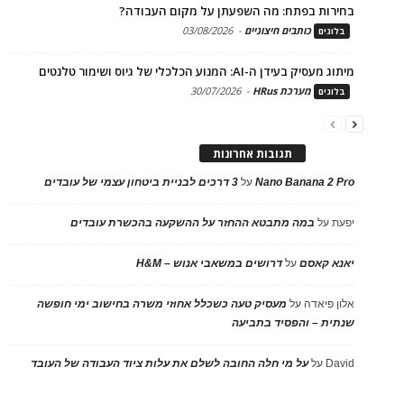
בחירות בפתח: מה השפעתן על מקום העבודה?
כותבים חיצוניים
-
03/08/2026
בלוגים
מיתוג מעסיק בעידן ה-AI: המנוע הכלכלי של גיוס ושימור טלנטים
מערכת HRus
-
30/07/2026
בלוגים
תגובות אחרונות
Nano Banana 2 Pro
על
3 דרכים לבניית ביטחון עצמי של עובדים
יפעת
על
במה מתבטא ההחזר על ההשקעה בהכשרת עובדים
יאנא קאסם
על
דרושים במשאבי אנוש – H&M
אלון פיאדה
על
מעסיק טעה כשכלל אחוזי משרה בחישוב ימי חופשה
שנתית – והפסיד בתביעה
David
על
על מי חלה החובה לשלם את עלות ציוד העבודה של העובד