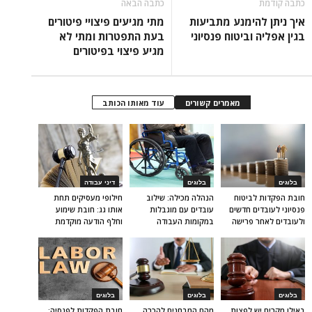
כתבה קודמת
כתבה הבאה
איך ניתן להימנע מתביעות
מתי מגיעים פיצויי פיטורים
בגין אפליה וביטוח פנסיוני
בעת התפטרות ומתי לא
מגיע פיצוי בפיטורים
מאמרים קשורים
עוד מאותו הכותב
בלוגים
בלוגים
דיני עבודה
חובת הפקדות לביטוח
הנהלה מכילה: שילוב
חילופי מעסיקים תחת
פנסיוני לעובדים חדשים
עובדים עם מוגבלות
אותו גג: חובת שימוע
ולעובדים לאחר פרישה
במקומות העבודה
וחלף הודעה מוקדמת
בלוגים
בלוגים
בלוגים
באילו מקרים יש לפצות
מהם המבחנים להכרה
חובת הפקדות לפנסיה: