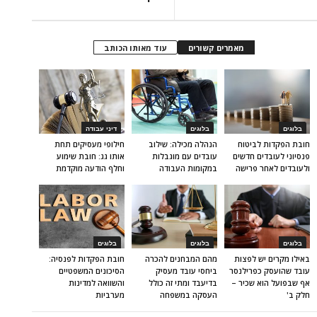
מאמרים קשורים
עוד מאותו הכותב
בלוגים
בלוגים
דיני עבודה
חובת הפקדות לביטוח
הנהלה מכילה: שילוב
חילופי מעסיקים תחת
פנסיוני לעובדים חדשים
עובדים עם מוגבלות
אותו גג: חובת שימוע
ולעובדים לאחר פרישה
במקומות העבודה
וחלף הודעה מוקדמת
בלוגים
בלוגים
בלוגים
באילו מקרים יש לפצות
מהם המבחנים להכרה
חובת הפקדות לפנסיה:
עובד שהועסק כפרילנסר
ביחסי עובד מעסיק
הסיכונים המשפטיים
אף שבפועל הוא שכיר –
בדיעבד ומתי זה כולל
והשוואה למדינות
חלק ב'
העסקה במשפחה
מערביות