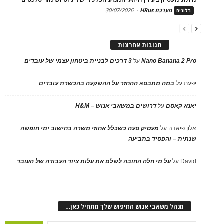
מערכת HRus
-
30/07/2026
בלוגים
תגובות אחרונות
Nano Banana 2 Pro
על
3 דרכים לבניית ביטחון עצמי של עובדים
יפעת
על
במה מתבטא ההחזר על ההשקעה בהכשרת עובדים
יאנא קאסם
על
דרושים במשאבי אנוש – H&M
אלון פיאדה
על
מעסיק טעה כשכלל אחוזי משרה בחישוב ימי חופשה
שנתית – והפסיד בתביעה
David
על
על מי חלה החובה לשלם את עלות ציוד העבודה של העובד
מנהל משאבי אנוש החיפוש שלך מתחיל כאן…