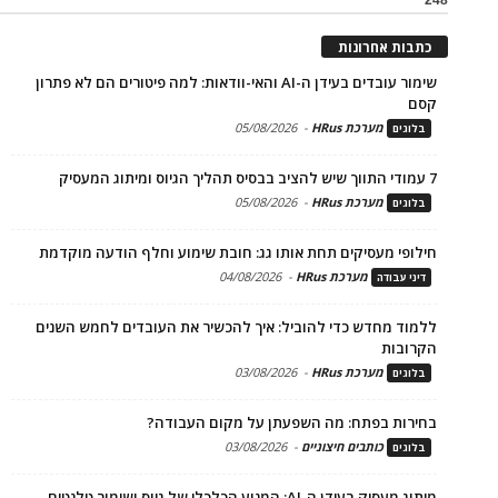
כתבות אחרונות
שימור עובדים בעידן ה-AI והאי-וודאות: למה פיטורים הם לא פתרון
קסם
מערכת HRus
-
05/08/2026
בלוגים
7 עמודי התווך שיש להציב בבסיס תהליך הגיוס ומיתוג המעסיק
מערכת HRus
-
05/08/2026
בלוגים
חילופי מעסיקים תחת אותו גג: חובת שימוע וחלף הודעה מוקדמת
מערכת HRus
-
04/08/2026
דיני עבודה
ללמוד מחדש כדי להוביל: איך להכשיר את העובדים לחמש השנים
הקרובות
מערכת HRus
-
03/08/2026
בלוגים
בחירות בפתח: מה השפעתן על מקום העבודה?
כותבים חיצוניים
-
03/08/2026
בלוגים
מיתוג מעסיק בעידן ה-AI: המנוע הכלכלי של גיוס ושימור טלנטים