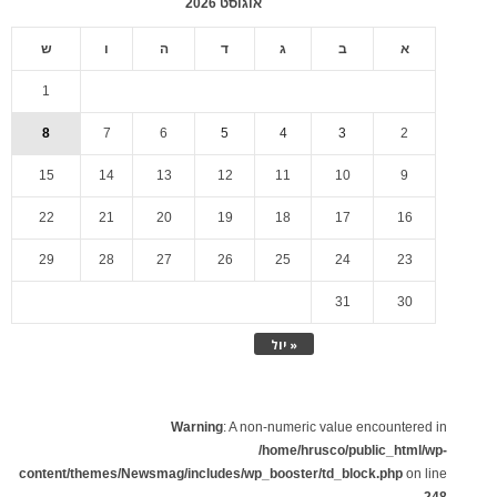
אוגוסט 2026
א
ב
ג
ד
ה
ו
ש
1
8
7
6
5
4
3
2
15
14
13
12
11
10
9
22
21
20
19
18
17
16
29
28
27
26
25
24
23
31
30
« יול
Warning
: A non-numeric value encountered in
/home/hrusco/public_html/wp-
content/themes/Newsmag/includes/wp_booster/td_block.php
on line
248