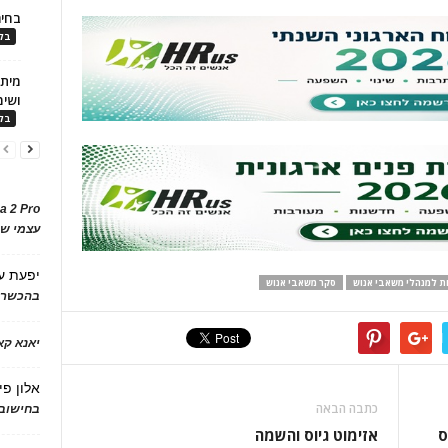
בחיר
בלו
ושימ
בלו
a 2 Pro
עצמי של
יפעת
ע
ת למנהלי משאבי אנוש
סקר משאבי אנוש
בהכשרת
יאנא ק
אלון פי
כתבה הבאה
בחישוב 
ס
אזימוט גיוס והשמה