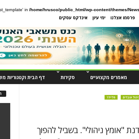
post_template' in
/home/hrusco/public_html/wp-content/themes/News
פרסמו אצלנו
ימי עיון
אינדקס עסקים
מאמרים מקצועיים
סקירות
דף הבית וקטגוריות מש
ה
יהול עובדים
סליידר
ת "אומץ ניהולי". בשביל להפוך