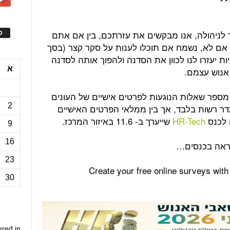
לניהולה, אנו מבקשים את עזרתכם, בין אם אתם
ס
 אם לא, נשמח אם תוכלו לענות על סקר קצר (בסך
יביות יעזרו לנו לכוון את הסדנה ולהפוך אותה לסדנה
א
אנוש עצמם.
מספר שאלות הנוגעות לפרטים אישיים של העונים
2
ר רשות בלבד, אך בין ממלאי הפרטים האישיים
HR-Tech
שייערך ב- 11.6 באיזור המרכז.
9
16
תראה בכנסים…
23
Create your free online surveys wit
30
ered in