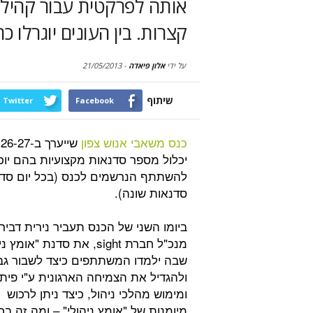
קצרות. בין העונים יוגרלו כרטיסי
על ידי
אלון פיאדה
-
21/05/2013
שיתוף
Twitter
Facebook
כנס משאבי אנוש צפון
ש
יכלול מספר סדנאות מקצועיות בהם יוכ
להשתתף הנרשמים לכנס (בכל יום סד
סדנאות שונה).
ביומו השני של הכנס תעביר נירית דביר,
מנכ"ל חברת sight, את סדנת "אומץ
שבה ילמדו המשתתפים כיצד לשבור גב
ולהגדיל את הצמיחה הארגונית ע"י פית
ומימוש מהלכי ניהול, כיצד ניתן לרכוש
מיומנות של "אומץ ניהולי" – ומה זה בכ