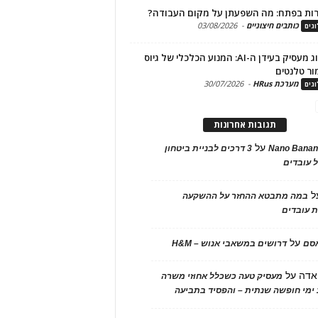
ות בפתח: מה השפעתן על מקום העבודה?
כותבים חיצוניים
-
03/08/2026
גים
מיתוג מעסיק בעידן ה-AI: המנוע הכלכלי של גיוס
ור טלנטים
מערכת HRus
-
30/07/2026
גים
תגובות אחרונות
על
Nano Banan
3 דרכים לבניית ביטחון
 עובדים
ל
במה מתבטא ההחזר על ההשקעה
 עובדים
על
אסם
דרושים במשאבי אנוש – H&M
אדה
על
מעסיק טעה כשכלל אחוזי משרה
ימי חופשה שנתית – והפסיד בתביעה