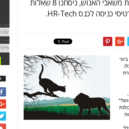
אותה לפרקטית עבור קהילת משאבי האנוש, ניסחנו 8 שאלות
 כניסה לכנס HR-Tech.
ייערך ב-26-27 ביוני
לו
רת
פ
 ניהולי"
ולות
וח
לל