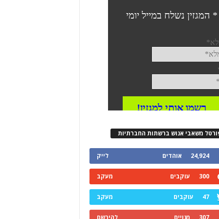
ורטל משאבי אנוש ברשתות החברתיות
24,924
אוהדים
לייק
300
עוקבים
מעקב
47
עוקבים
מעקב
307
מנויים
להירשם