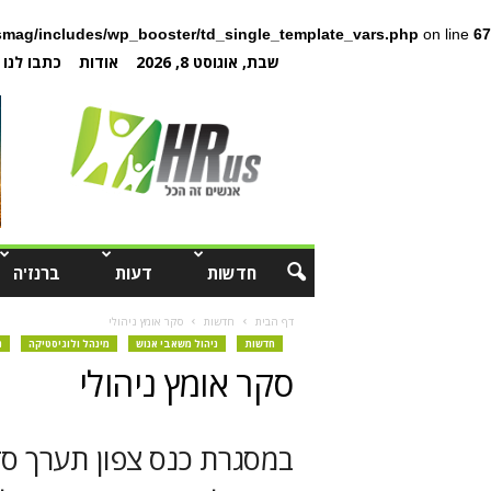
mag/includes/wp_booster/td_single_template_vars.php
on line
67
שבת, אוגוסט 8, 2026
אודות
כתבו לנו
חדשות
דעות
ברנז'ה
דף הבית
חדשות
סקר אומץ ניהולי
חדשות
ניהול משאבי אנוש
מינהל ולוגיסטיקה
נ
סקר אומץ ניהולי
במסגרת כנס צפון תערך סדנ