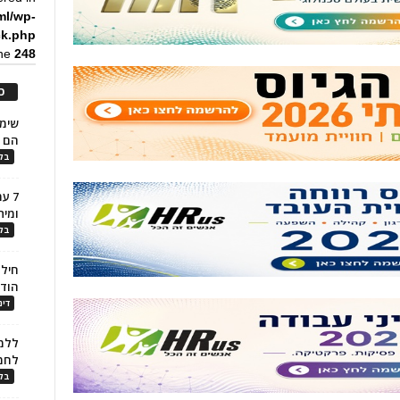
ml/wp-
ck.php
ine
248
כ
הם ל
בלו
7 ע
ומית
בלו
חילו
הוד
דינ
ללמו
לחמ
בלו