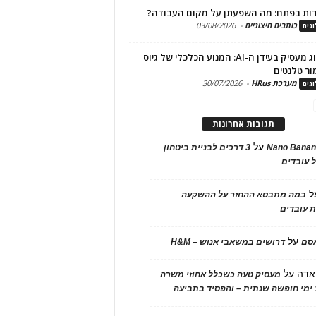
ות בפתח: מה השפעתן על מקום העבודה?
כותבים חיצוניים
-
03/08/2026
גים
מיתוג מעסיק בעידן ה-AI: המנוע הכלכלי של גיוס
ור טלנטים
מערכת HRus
-
30/07/2026
גים
תגובות אחרונות
על
Nano Banan
3 דרכים לבניית ביטחון
 עובדים
ל
במה מתבטא ההחזר על ההשקעה
 עובדים
על
אסם
דרושים במשאבי אנוש – H&M
אדה
על
מעסיק טעה כשכלל אחוזי משרה
ימי חופשה שנתית – והפסיד בתביעה