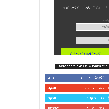
ורטל משאבי אנוש ברשתות החברתיות
24,924
אוהדים
לייק
300
עוקבים
מעקב
47
עוקבים
מעקב
307
מנויים
להירשם