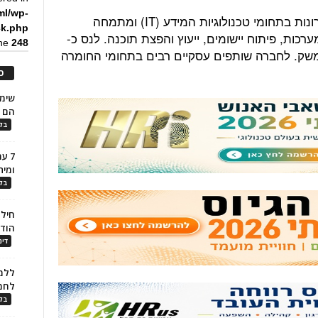
ml/wp-
נס הינה חברה המספקת שירותים ופתרונות בתחומי טכנולוגיות המידע (IT) ומתמחה
ck.php
רכות, פיתוח יישומים, ייעוץ והפצת תוכנה. לנס כ-
ine
248
י המשק. לחברה שותפים עסקיים רבים בתחומי החומרה
כ
הם ל
בלו
7 ע
ומית
בלו
חילו
הוד
דינ
ללמו
לחמ
בלו