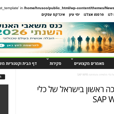
post_template' in
/home/hrusco/public_html/wp-content/themes/News
לנו
פרסמו אצלנו
ימי עיון
אינדקס עסקים
מאמרים מקצועיים
סקירות
דף הבית וקטגוריות מש
י הלמידה וההדרכה SAP WPB
ה
ה ראשון בישראל של כלי