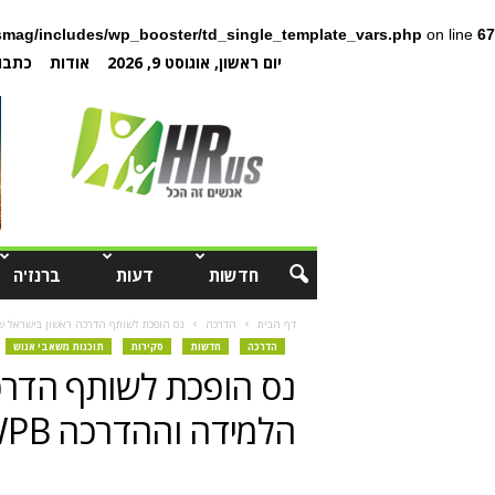
mag/includes/wp_booster/td_single_template_vars.php
on line
67
יום ראשון, אוגוסט 9, 2026
אודות
כתבו 
חדשות
דעות
ברנז'ה
דף הבית
הדרכה
נס הופכת לשותף הדרכה ראשון בישראל של כל
הדרכה
חדשות
סקירות
תוכנות משאבי אנוש
נס הופכת לשותף הדרכ
הלמידה וההדרכה SAP WPB