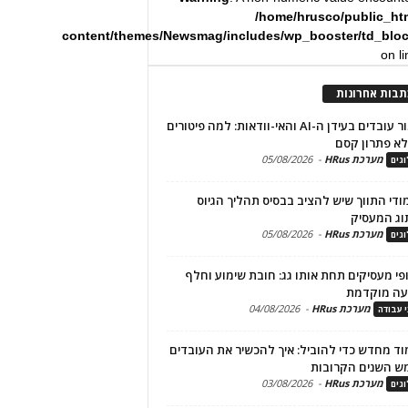
/home/hrusco/public_ht
content/themes/Newsmag/includes/wp_booster/td_blo
on l
תבות אחרונות
שימור עובדים בעידן ה-AI והאי-וודאות: למה פיטורים
א פתרון קסם
מערכת HRus
-
05/08/2026
גים
מודי התווך שיש להציב בבסיס תהליך הגיוס
וג המעסיק
מערכת HRus
-
05/08/2026
גים
פי מעסיקים תחת אותו גג: חובת שימוע וחלף
עה מוקדמת
מערכת HRus
-
04/08/2026
י עבודה
ד מחדש כדי להוביל: איך להכשיר את העובדים
ש השנים הקרובות
מערכת HRus
-
03/08/2026
גים