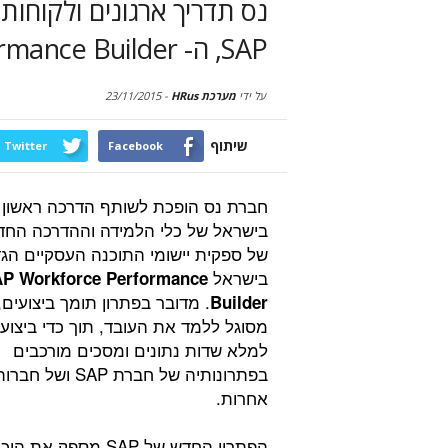
נס תדריך ארגונים ולקוחו
SAP, ה- Workforce Performance Builder .
על ידי
מערכת HRus
-
23/11/2015
שיתוף
Twitter
Facebook
חברת נס הופכת לשותף הדרכה ראשון
בישראל של כלי הלמידה וההדרכה החד
של ספקית יישומי התוכנה העסקיים הג
בישראל
P Workforce Performance
. מדובר בפתרון תומך ביצועים
Builder
מסוגל ללמד את העובד, תוך כדי ביצוע 
למלא שדות נתונים ומסכים מורכבים
בפתרונותיה של חברת SAP ושל חבר
אחרות.
הפתרון החדש של SAP מספק את 