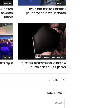
בלוגים
חדשות
3 יסודות להגברת מוטיבציית
העובדים ולשימורם על פני זמן
מאפשרת א
נוכחות
מעולם משאבי האנוש
אירועים
איך למנוע מהטכנולוגיות החדשות
סיקור כנס SuccessConnect ברלי
בארגון לפעול כחרב פיפיות
אין תגובות
השאר תגובה