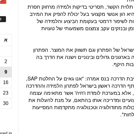
תלוית הקשר, תסריטי בדיקות ולמידה מרחוק חסרת
א הון אנושי מקצועי בעל יכולת להפיק את המירב
ס
ת לשיפור דרמטי בעקומת הביצוע והלמידה של
זמן ובנזקים עקב צמצום משמעותי של טעויות
א
שראל של הפתרון וגם תשווק את המוצר. הפתרון
רגונים גדולים ובינוניים וישנה את הדרך בה
2
בות היקף.
9
ריקי שורק, מנהלת פיתוח עסקי של חטיבת הדרכה בנס אמרה: "אנו גאים על החלטת SAP,
16
ותף הדרכה ראשון בישראל לפתרון הלמידה וההדרכה
ון טכני, אלא במערכת לומדת ו'חיה' אשר מתאימה עצמה
23
צועיים ומדריכה אותו בהתאם, על מנת להעלות את
30
כולות מתודולוגיה וטכנולוגיה מתקדמות המסייעות
חות".
ered in