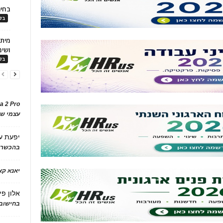
בחיר
בלו
ושימ
בלו
a 2 Pro
עצמי של
יפעת
ע
בהכשרת
יאנא ק
אלון פי
בחישוב 