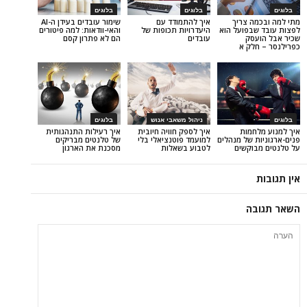
בלוגים
בלוגים
 צריך
איך להתמודד עם
שימור עובדים בעידן ה-AI
פועל הוא
היעדרויות תכופות של
והאי-וודאות: למה פיטורים
ק
עובדים
הם לא פתרון קסם
ק א
ניהול משאבי אנוש
בלוגים
מות
איך לספק חוויה חיובית
איך רעילות התנהגותית
של מנהלים
למועמד פוטנציאלי בלי
של טלנטים מבריקים
קשים
לטבוע בשאלות
מסכנת את הארגון
ה