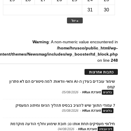
31
3
« יול
Warning
: A non-numeric value encounte
/home/hrusco/public_htm
content/themes/Newsmag/includes/wp_booster/td_bloc
on li
ת אחרונות
שימור עובדים בעידן ה-AI והאי-וודאות: למה פיטורים הם לא פתרון
מערכת HRus
-
05/08/2026
ים
מערכת HRus
-
05/08/2026
ים
פי מעסיקים תחת אותו גג: חובת שימוע וחלף הודעה מוקדמת
מערכת HRus
-
04/08/2026
 עבודה