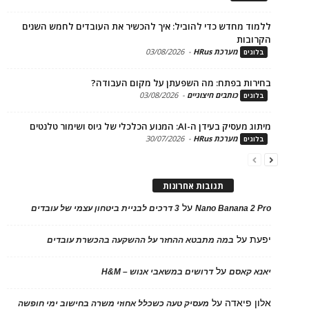
ד מחדש כדי להוביל: איך להכשיר את העובדים לחמש השנים
בות
מערכת HRus
-
03/08/2026
ים
ות בפתח: מה השפעתן על מקום העבודה?
כותבים חיצוניים
-
03/08/2026
ים
בעידן ה-AI: המנוע הכלכלי של גיוס ושימור טלנטים
מערכת HRus
-
30/07/2026
ים
תגובות אחרונות
על
Nano Banana 2
3 דרכים לבניית ביטחון עצמי של עובדים
על
במה מתבטא ההחזר על ההשקעה בהכשרת עובדים
על
 קאסם
דרושים במשאבי אנוש – H&M
 פיאדה
על
מעסיק טעה כשכלל אחוזי משרה בחישוב ימי חופשה