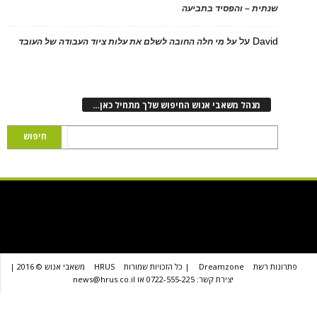
ת – והפסיד בתביעה
D
על
על מי חלה החובה לשלם את עלות ציוד העבודה של העובד
נהל משאבי אנוש החיפוש שלך מתחיל כאן…
שת
Dreamzone
| כל הזכויות שמורות
HRUS
משאבי אנוש © 2016 |
יצירת קשר: 0722-555-225 או news@hrus.co.il