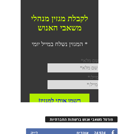
רטל משאבי אנוש ברשתות החברתיות
24,924
אוהדים
לייק