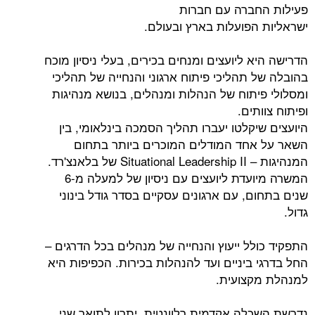
ברה עם חברות
הפועלות בארץ ובעולם.
 ליועצים ומנחים בכירים, בעלי ניסיון מוכח
תהליכי פיתוח ארגוני והנחייה של תהליכי
יתוח של הנהלות ומנהלים, בנושא מנהיגות
תים.
קלטו יעברו תהליך הסמכה בינלאומי, בין
חד המודלים המוכרים ביותר בתחום
המנהיגות – Situational Leadership II של בלאנצ'רד.
המשרה מיועדת ליועצים עם ניסיון של למעלה מ-6
, עם ארגונים עסקיים בסדר גודל בינוני
לל ייעוץ והנחייה של מנהלים בכל הדרגים –
ביניים ועד להנהלות בכירות. הכפיפות היא
צועית.
לה אקדמית רלוונטית, יתרון לתואר שני