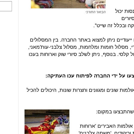
סות יכול
הבזאר התורכי
יורים
קה ובכלל זה שייט".
 ייעודיים ניתן למצוא באתר החברה. בין המסלולים
י, מסלול חומות ומלחמות, מסלול צלבני-עות'מאני,
ל קלסי. בנוסף, ניתן לשלב סיורי שוק וארוחות בעכו
עו על ידי החברה לפיתוח עכו העתיקה:
למות שונים ומגוונים וחצרות שונות, היכולים להכיל
 שהתבצעו במקום:
 אולמות האבירים 'ארוחות
וריקודים, 'משתה צלבנים',