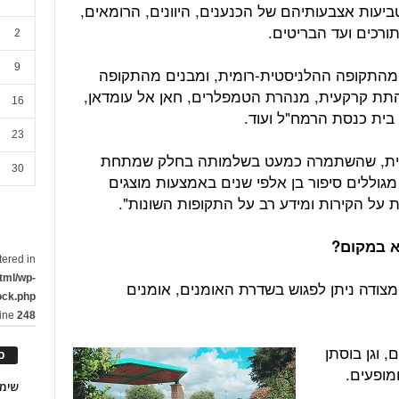
ביעות אצבעותיהם של הכנענים, היוונים, הרומאים,
ורכים ועד הבריטים.
2
9
 מהתקופה ההלניסטית-רומית, ומבנים מהתקופה
התת קרקעית, מנהרת הטמפלרים, חאן אל עומדאן,
16
ית כנסת הרמח"ל ועוד.
23
לרית, שהשתמרה כמעט בשלמותה בחלק שמתחת
30
גוללים סיפור בן אלפי שנים באמצעות מוצגים
ות על הקירות ומידע רב על התקופות השונות".
וא במקום?
tered in
tml/wp-
צודה ניתן לפגוש בשדרת האומנים, אומנים
ock.php
line
248
 וגן בוסתן
כ
ומופעים.