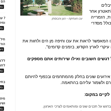
הם ל
בלים
בלו
לתאטרון אחר
ת, הזמרייה
7 ע
עכו העתיקה – הגן והבוסתן
כולל מסדרי
ומית
בלו
חילו
כו המאפשר לראות את עכו וחיפה מן הים ולחוות את
הוד
עיקרי לארץ הקודש, בזמנים קדומים".
דינ
 דגשים חשובים ואילו שירותים אתם מספקים
ללמו
לחמ
בלו
 אירועים שונים בחלק מהמתחמים ובכפוף להיותם
מרם ולשמור עליהם בהתאמה.
בחיר
בלו
:
 לקיים במקום
ושימ
 בדגש על תכנים שונים ומותאמים לצרכי הארגון.
בלו