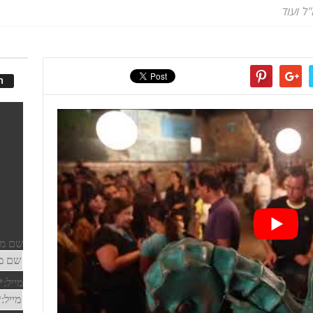
ל ועוד
ה