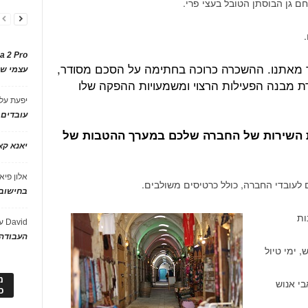
חם גן הבוסתן הטובל בעצי פרי.
a 2 Pro
 מאתנו. ההשכרה כרוכה בחתימה על הסכם מסודר,
עצמי של
רת מבנה הפעילות הרצוי ומשמעויות ההפקה שלו
יפעת
על
עובדים
ת השירות של החברה שלכם במערך ההטבות של
יאנא ק
אלון פיא
 לעובדי החברה, כולל כרטיסים משולבים.
בחישוב 
ות
David
ע
העבודה 
, ימי טיול
מ
בי אנוש
כ