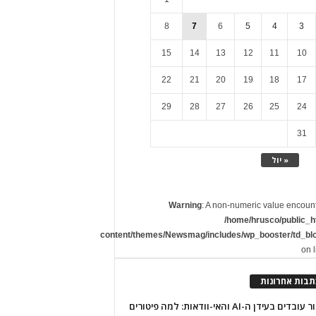
8
7
6
5
4
3
15
14
13
12
11
10
22
21
20
19
18
17
29
28
27
26
25
24
31
« יול
Warning
: A non-numeric value encoun
/home/hrusco/public_h
content/themes/Newsmag/includes/wp_booster/td_bl
on 
תבות אחרונות
שימור עובדים בעידן ה-AI והאי-וודאות: למה פיטורים