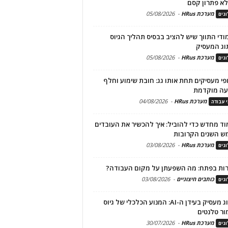
א פתרון קסם
מערכת HRus
-
05/08/2026
גים
מודי התווך שיש להציב בבסיס תהליך הגיוס
וג המעסיק
מערכת HRus
-
05/08/2026
גים
פי מעסיקים תחת אותו גג: חובת שימוע וחלף
עה מוקדמת
מערכת HRus
-
04/08/2026
י עבודה
ד מחדש כדי להוביל: איך להכשיר את העובדים
ש השנים הקרובות
מערכת HRus
-
03/08/2026
גים
ות בפתח: מה השפעתן על מקום העבודה?
כותבים חיצוניים
-
03/08/2026
גים
מיתוג מעסיק בעידן ה-AI: המנוע הכלכלי של גיוס
ור טלנטים
מערכת HRus
-
30/07/2026
גים