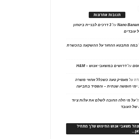
תגובות אחרונות
Nano Banan
על
3 דרכים לבניית ביטחון
 עובדים
במה מתבטא ההחזר על ההשקעה בהכשרת
אסם
על
דרושים במשאבי אנוש – H&M
דה
על
מעסיק טעה כשכלל אחוזי משרה
ימי חופשה שנתית – והפסיד בתביעה
ל
על מי חלה החובה לשלם את עלות ציוד
של העובד
נהל משאבי אנוש החיפוש שלך מתחיל
אן…