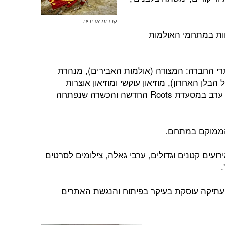
קרבות אבירים
צוות במתחמי האולמות
באתרי החברה: המצודה (אולמות האבירים), מנהרת
לן האחרון), מוזיאון עוקשי ומוזיאון אוצרות
בחומה, משולב עם ארוחת צהריים ו\או ערב במסעדת Roots החדשה והכשרה שנפתחה
ירועים קטנים וגדולים, ערבי גאלה, צילומים לסרטים
.
העתיקה עוסקת בעיקר בפיתוח והנגשת האתרים