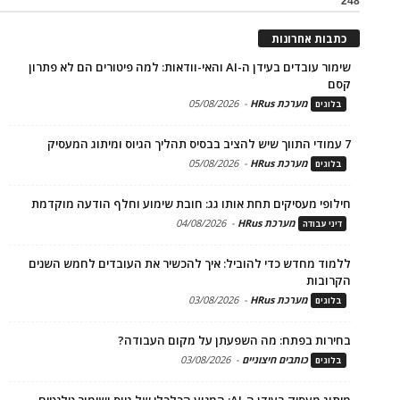
248
כתבות אחרונות
שימור עובדים בעידן ה-AI והאי-וודאות: למה פיטורים הם לא פתרון
קסם
מערכת HRus
-
05/08/2026
בלוגים
7 עמודי התווך שיש להציב בבסיס תהליך הגיוס ומיתוג המעסיק
מערכת HRus
-
05/08/2026
בלוגים
חילופי מעסיקים תחת אותו גג: חובת שימוע וחלף הודעה מוקדמת
מערכת HRus
-
04/08/2026
דיני עבודה
ללמוד מחדש כדי להוביל: איך להכשיר את העובדים לחמש השנים
הקרובות
מערכת HRus
-
03/08/2026
בלוגים
בחירות בפתח: מה השפעתן על מקום העבודה?
כותבים חיצוניים
-
03/08/2026
בלוגים
מיתוג מעסיק בעידן ה-AI: המנוע הכלכלי של גיוס ושימור טלנטים