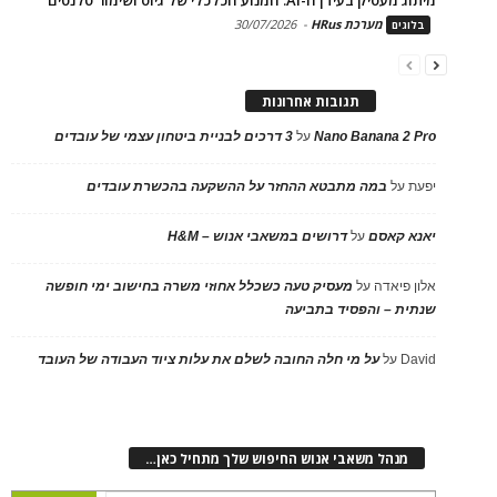
מערכת HRus
-
30/07/2026
בלוגים
תגובות אחרונות
Nano Banana 2 Pro
על
3 דרכים לבניית ביטחון עצמי של עובדים
יפעת
על
במה מתבטא ההחזר על ההשקעה בהכשרת עובדים
יאנא קאסם
על
דרושים במשאבי אנוש – H&M
אלון פיאדה
על
מעסיק טעה כשכלל אחוזי משרה בחישוב ימי חופשה
שנתית – והפסיד בתביעה
David
על
על מי חלה החובה לשלם את עלות ציוד העבודה של העובד
מנהל משאבי אנוש החיפוש שלך מתחיל כאן…