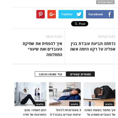
רווחת עובדים
Twitter
Facebook
כתבה קודמת
כתבה הבאה
נדחתה תביעת עובדת בגין
איך להפחית את שחיקת
אפליה על רקע היותה אשה
העובדים ואת שיעורי
התחלופה
מאמרים קשורים
עוד מאותו הכותב
בלוגים
בלוגים
בלוגים
איך מחסור בשעות השינה
3 אסטרטגיות לניהול
היום השמיני: מהם
של העובדים משפיע על
עייפות עובדים במבט ל-5
החסרונות של חזרה