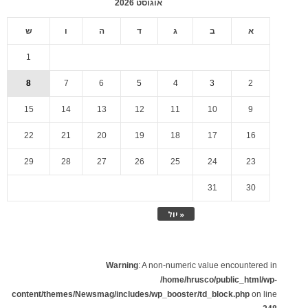
אוגוסט 2026
א
ב
ג
ד
ה
ו
ש
1
8
7
6
5
4
3
2
15
14
13
12
11
10
9
22
21
20
19
18
17
16
29
28
27
26
25
24
23
31
30
« יול
Warning
: A non-numeric value encountered in
/home/hrusco/public_html/wp-
content/themes/Newsmag/includes/wp_booster/td_block.php
on line