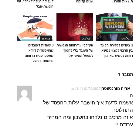
תוצאות הארגון
שנים קדימה
לעבודה רגילה לאחר 7 ימי
חופשת-אבל
בלוגים
בלוגים
בלוגים
3 צעדים לסגירת הפער
איך לסייע לרווחה הנפשית
3 שאלות לעובדים
בין הרצוי למצוי בנושא
של העובד בלי להפוך
שמאפשרות לוודא
רווחה נפשית בארגון
למטפל האישי שלו
שאסטרטגית הרווחה
מיושמת בפועל
תגובה 1
אריה מורגנשטרן
01/02/2022 at 16:44
הי
אשמח לדעת איך חושבה עלות ההפסד של
התחלופה
איזה מרכיבים נלקחו בחשבון ומה המחיר
עבודם ?