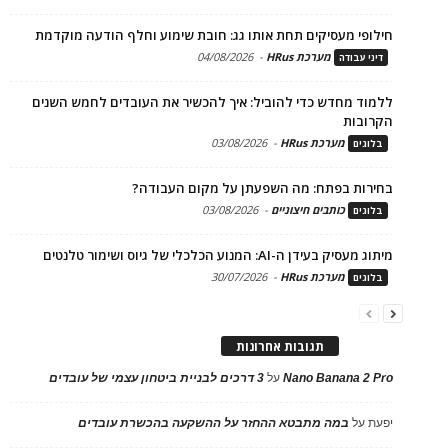
חילופי מעסיקים תחת אותו גג: חובת שימוע וחלף הודעה מוקדמת
מערכת HRus
-
04/08/2026
דיני עבודה
ללמוד מחדש כדי להוביל: איך להכשיר את העובדים לחמש השנים
הקרובות
מערכת HRus
-
03/08/2026
בלוגים
בחירות בפתח: מה השפעתן על מקום העבודה?
כותבים חיצוניים
-
03/08/2026
בלוגים
מיתוג מעסיק בעידן ה-AI: המנוע הכלכלי של גיוס ושימור טלנטים
מערכת HRus
-
30/07/2026
בלוגים
תגובות אחרונות
Nano Banana 2 Pro
על
3 דרכים לבניית ביטחון עצמי של עובדים
יפעת
על
במה מתבטא ההחזר על ההשקעה בהכשרת עובדים