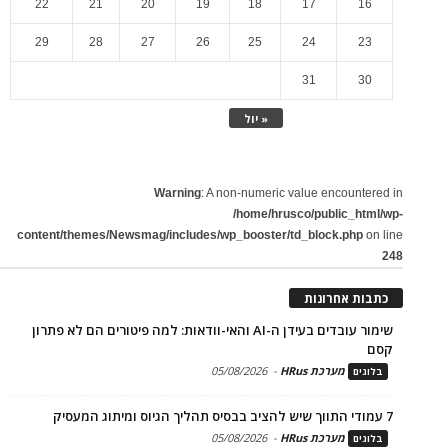
22
21
20
19
18
17
16
29
28
27
26
25
24
23
31
30
« יול
Warning
: A non-numeric value encountered in
/home/hrusco/public_html/wp-
content/themes/Newsmag/includes/wp_booster/td_block.php
on line
248
כתבות אחרונות
שימור עובדים בעידן ה-AI והאי-וודאות: למה פיטורים הם לא פתרון
קסם
מערכת HRus
-
05/08/2026
בלוגים
7 עמודי התווך שיש להציב בבסיס תהליך הגיוס ומיתוג המעסיק
מערכת HRus
-
05/08/2026
בלוגים