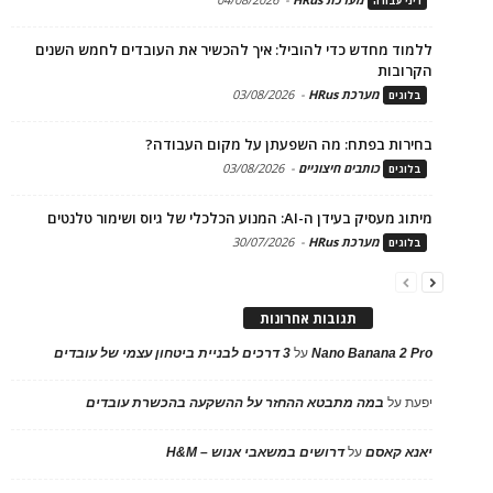
דיני עבודה
ללמוד מחדש כדי להוביל: איך להכשיר את העובדים לחמש השנים
הקרובות
מערכת HRus
-
03/08/2026
בלוגים
בחירות בפתח: מה השפעתן על מקום העבודה?
כותבים חיצוניים
-
03/08/2026
בלוגים
מיתוג מעסיק בעידן ה-AI: המנוע הכלכלי של גיוס ושימור טלנטים
מערכת HRus
-
30/07/2026
בלוגים
תגובות אחרונות
Nano Banana 2 Pro
על
3 דרכים לבניית ביטחון עצמי של עובדים
יפעת
על
במה מתבטא ההחזר על ההשקעה בהכשרת עובדים
יאנא קאסם
על
דרושים במשאבי אנוש – H&M