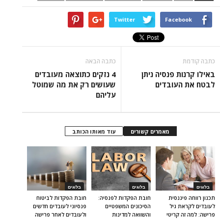
Twitter
Facebook
כתבה קודמת
כתבה הבאה
באילו קרנות פנסיה ניתן
4 נזקים כתוצאה מעובדים
לבטח את העובדים
שעושים רק את מה שמוטל
עליהם
מאמרים קשורים
עוד מאותו הכותב
בלוגים
בלוגים
בלוגים
תכנון רווחה פיננסית
חובת הפקדות לפנסיה:
חובת הפקדות לביטוח
לעובדים לקראת גיל
הסיכונים המשפטיים
פנסיוני לעובדים חדשים
פרישה: למה זה קריטי
והשוואה למדינות
ולעובדים לאחר פרישה