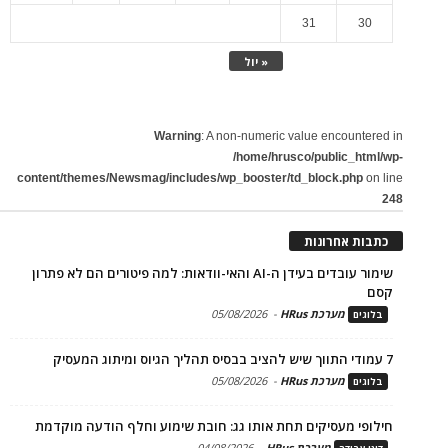
31
30
« יול
Warning
: A non-numeric value encountered in
/home/hrusco/public_html/wp-
content/themes/Newsmag/includes/wp_booster/td_block.php
on line
248
כתבות אחרונות
שימור עובדים בעידן ה-AI והאי-וודאות: למה פיטורים הם לא פתרון
קסם
מערכת HRus
-
05/08/2026
בלוגים
7 עמודי התווך שיש להציב בבסיס תהליך הגיוס ומיתוג המעסיק
מערכת HRus
-
05/08/2026
בלוגים
חילופי מעסיקים תחת אותו גג: חובת שימוע וחלף הודעה מוקדמת
מערכת HRus
-
04/08/2026