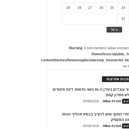
29
28
27
26
25
24
31
« יול
Warning
: A non-numeric value encoun
/home/hrusco/public_h
content/themes/Newsmag/includes/wp_booster/td_bl
on 
תבות אחרונות
שימור עובדים בעידן ה-AI והאי-וודאות: למה פיטורים
א פתרון קסם
מערכת HRus
-
05/08/2026
גים
מודי התווך שיש להציב בבסיס תהליך הגיוס
וג המעסיק
מערכת HRus
-
05/08/2026
גים