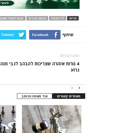
תגיות
דיני עבודה
נטישת עובדים
עצות למנהל משאבי
שיתוף
Twitter
Facebook
כתבה קודמת
4 נורות אזהרה שצריכות להבהב לגבי מנה
גרוע
מאמרים קשורים
עוד מאותו הכותב