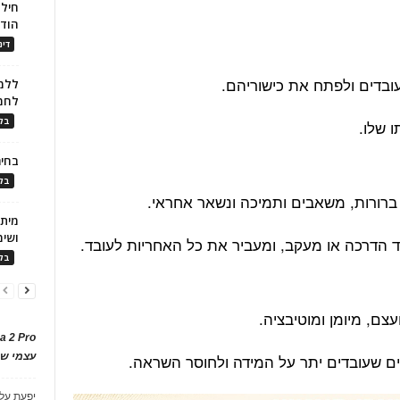
חילו
הוד
דינ
ובדים ולפתח את כישוריהם.
ללמו
לחמ
בלו
 שלו.
בחיר
בלו
רורות, משאבים ותמיכה ונשאר אחראי.
ושימ
 הדרכה או מעקב, ומעביר את כל האחריות לעובד.
בלו
צם, מיומן ומוטיבציה.
a 2 Pro
ים שעובדים יתר על המידה ולחוסר השראה.
עצמי של
יפעת
על