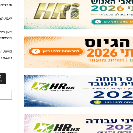
עובדים
יאנא ק
אלון פיא
בחישוב 
David
ע
העבודה 
מ
כ