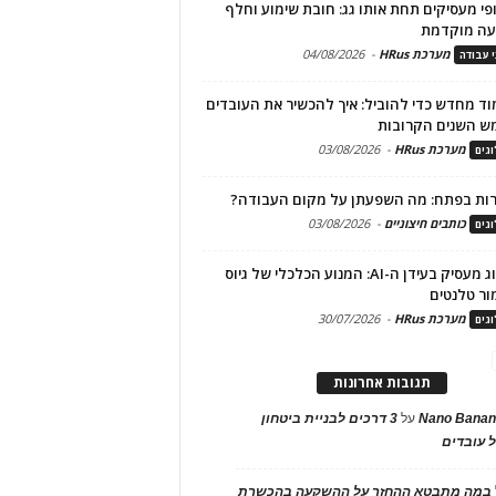
פי מעסיקים תחת אותו גג: חובת שימוע וחלף
עה מוקדמת
מערכת HRus
-
04/08/2026
י עבודה
ד מחדש כדי להוביל: איך להכשיר את העובדים
ש השנים הקרובות
מערכת HRus
-
03/08/2026
גים
ות בפתח: מה השפעתן על מקום העבודה?
כותבים חיצוניים
-
03/08/2026
גים
מיתוג מעסיק בעידן ה-AI: המנוע הכלכלי של גיוס
ור טלנטים
מערכת HRus
-
30/07/2026
גים
תגובות אחרונות
Nano Banan
על
3 דרכים לבניית ביטחון
 עובדים
במה מתבטא ההחזר על ההשקעה בהכשרת