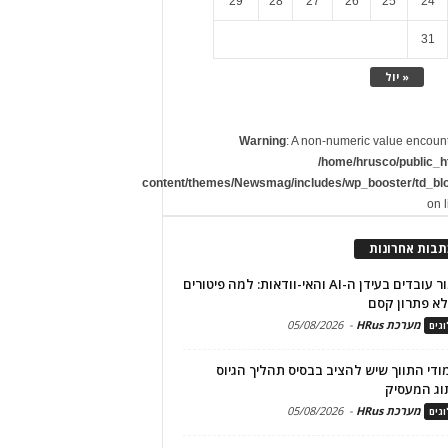
29
28
27
26
25
24
31
« יול
Warning
: A non-numeric value encoun
/home/hrusco/public_h
content/themes/Newsmag/includes/wp_booster/td_bl
on 
תבות אחרונות
שימור עובדים בעידן ה-AI והאי-וודאות: למה פיטורים
א פתרון קסם
מערכת HRus
-
05/08/2026
גים
מודי התווך שיש להציב בבסיס תהליך הגיוס
וג המעסיק
מערכת HRus
-
05/08/2026
גים