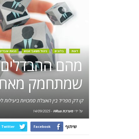
דעות
בלוגים
ניהול משאבי אנוש
הנעת עובדים
מהם ההבדלים ב
שמתחמק מאחר
קו דק מפריד בין האצלת סמכויות ביעילות 
על ידי
מערכת HRus
-
14/09/2025
שיתוף
Twitter
Facebook