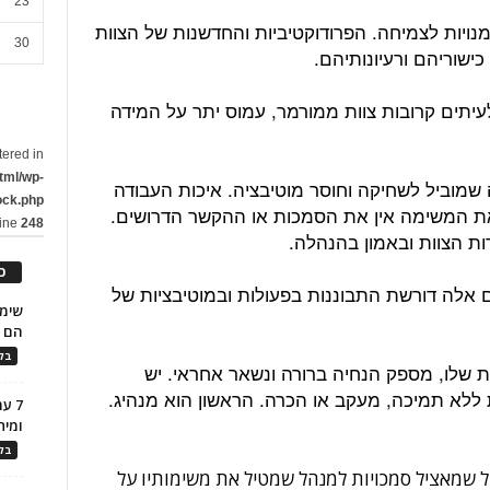
23
נויות לצמיחה. הפרודוקטיביות והחדשנות של הצוות
30
כישוריהם ורעיונותיהם.
יתים קרובות צוות ממורמר, עמוס יתר על המידה
tered in
tml/wp-
שמוביל לשחיקה וחוסר מוטיבציה. איכות העבודה
ock.php
את המשימה אין את הסמכות או ההקשר הדרושים.
line
248
ות הצוות ובאמון בהנהלה.
כ
ם אלה דורשת התבוננות בפעולות ובמוטיבציות של
הם ל
בלו
שלו, מספק הנחיה ברורה ונשאר אחראי. יש
לא תמיכה, מעקב או הכרה. הראשון הוא מנהיג.
7 ע
ומית
בלו
ל שמאציל סמכויות למנהל שמטיל את משימותיו על