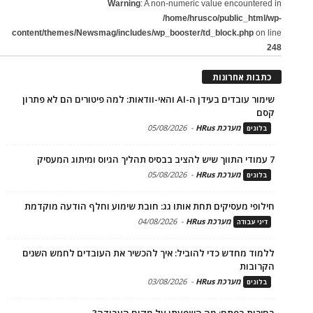
Warning
: A non-numeric value encountered in
/home/hrusco/public_html/wp-
content/themes/Newsmag/includes/wp_booster/td_block.php
on line
248
כתבות אחרונות
שימור עובדים בעידן ה-AI והאי-וודאות: למה פיטורים הם לא פתרון
קסם
מערכת HRus
-
05/08/2026
בלוגים
7 עמודי התווך שיש להציב בבסיס תהליך הגיוס ומיתוג המעסיק
מערכת HRus
-
05/08/2026
בלוגים
חילופי מעסיקים תחת אותו גג: חובת שימוע וחלף הודעה מוקדמת
מערכת HRus
-
04/08/2026
דיני עבודה
ללמוד מחדש כדי להוביל: איך להכשיר את העובדים לחמש השנים
הקרובות
מערכת HRus
-
03/08/2026
בלוגים
בחירות בפתח: מה השפעתן על מקום העבודה?