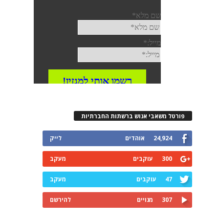
פורטל משאבי אנוש ברשתות החברתיות
24,924
אוהדים
לייק
300
עוקבים
מעקב
47
עוקבים
מעקב
307
מנויים
להירשם