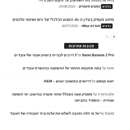
כותבים חיצוניים
-
03/08/2026
בלוגים
מיתוג מעסיק בעידן ה-AI: המנוע הכלכלי של גיוס ושימור טלנטים
מערכת HRus
-
30/07/2026
בלוגים
תגובות אחרונות
Nano Banana 2 Pro
על
3 דרכים לבניית ביטחון עצמי של עובדים
יפעת
על
במה מתבטא ההחזר על ההשקעה בהכשרת עובדים
יאנא קאסם
על
דרושים במשאבי אנוש – H&M
אלון פיאדה
על
מעסיק טעה כשכלל אחוזי משרה בחישוב ימי חופשה
שנתית – והפסיד בתביעה
David
על
על מי חלה החובה לשלם את עלות ציוד העבודה של העובד