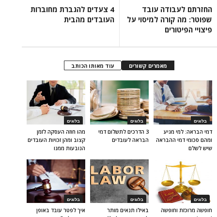
החזרתם לעבודה עובד
4 צעדים להגברת מחוברות
שפוטר: מה קורה למיסוי על
העובדים מהבית
פיצויי הפיטורים
מאמרים קשורים
עוד מאותו הכותב
בלוגים
בלוגים
בלוגים
דמי הבראה: למי מגיע
3 הדרכים לתשלום דמי
מהו חוזה העסקה לזמן
ומהם סכומי דמי ההבראה
הבראה לעובדים
קצוב ומהן זכויות העובדים
שיש לשלם
הנובעות ממנו
בלוגים
בלוגים
בלוגים
חופשה מרוכזת וחופשה
באילו תנאים מותר
איך לפטר עובד באופן