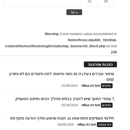
31
30
« יול
Warning
: A non-numeric value encountered in
/home/hrusco/public_html/wp-
content/themes/Newsmag/includes/wp_booster/td_block.php
on line
248
כתבות אחרונות
שימור עובדים בעידן ה-AI והאי-וודאות: למה פיטורים הם לא פתרון
קסם
מערכת HRus
-
05/08/2026
בלוגים
7 עמודי התווך שיש להציב בבסיס תהליך הגיוס ומיתוג המעסיק
מערכת HRus
-
05/08/2026
בלוגים
חילופי מעסיקים תחת אותו גג: חובת שימוע וחלף הודעה מוקדמת
מערכת HRus
-
04/08/2026
דיני עבודה