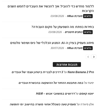
ללמוד מחדש כדי להוביל: איך להכשיר את העובדים לחמש השנים
הקרובות
מערכת HRus
-
03/08/2026
בלוגים
בחירות בפתח: מה השפעתן על מקום העבודה?
כותבים חיצוניים
-
03/08/2026
בלוגים
מיתוג מעסיק בעידן ה-AI: המנוע הכלכלי של גיוס ושימור טלנטים
מערכת HRus
-
30/07/2026
בלוגים
תגובות אחרונות
Nano Banana 2 Pro
על
3 דרכים לבניית ביטחון עצמי של עובדים
יפעת
על
במה מתבטא ההחזר על ההשקעה בהכשרת עובדים
יאנא קאסם
על
דרושים במשאבי אנוש – H&M
אלון פיאדה
על
מעסיק טעה כשכלל אחוזי משרה בחישוב ימי חופשה