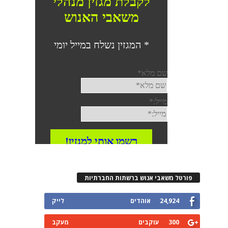
פורטל משאבי אנוש ברשתות החברתיות
24,924
אוהדים
לייק
300
עוקבים
מעקב