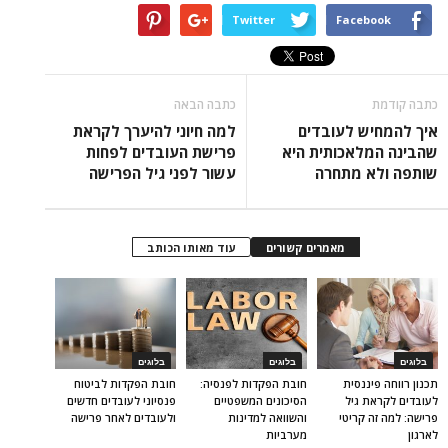
Twitter
Facebook
כתבה קודמת
כתבה הבאה
איך להמחיש לעובדים
למה חיוני להיערך לקראת
שהבינה המלאכותית היא
פרישת העובדים לפחות
שותפה ולא מתחרה
עשור לפני גיל הפרישה
מאמרים קשורים
עוד מאותו הכותב
בלוגים
בלוגים
בלוגים
תכנון רווחה פיננסית
חובת הפקדות לפנסיה:
חובת הפקדות לביטוח
לעובדים לקראת גיל
הסיכונים המשפטיים
פנסיוני לעובדים חדשים
פרישה: למה זה קריטי
והשוואה למדינות
ולעובדים לאחר פרישה
לארגון
מערביות