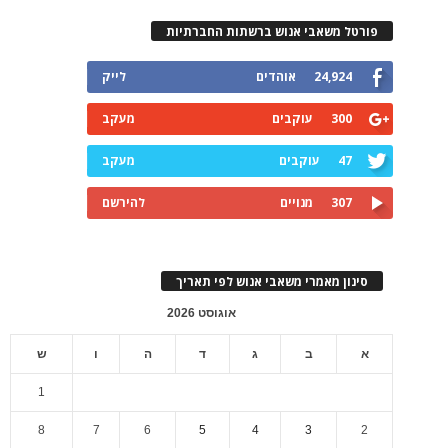
פורטל משאבי אנוש ברשתות החברתיות
24,924
אוהדים
לייק
300
עוקבים
מעקב
47
עוקבים
מעקב
307
מנויים
להירשם
סינון מאמרי משאבי אנוש לפי תאריך
אוגוסט 2026
א
ב
ג
ד
ה
ו
ש
1
8
7
6
5
4
3
2