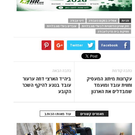
תגיות
אפליה במקום העבודה
דיני עבודה
חוק שוויון הזדמנויות לבעלי מוגבלויות
עובדים בעלי מוגבלויות
פסיקות בית הדין לעבודה
Twitter
Facebook
כתבה קודמת
כתבה הבאה
עקרונות מיתוג המעסיק
ביה"ד הארצי דחה ערעור
וחווית עובד ומועמד
עובד בנוגע להיקף השכר
שמבדלים את הארגון
הקובע
מאמרים קשורים
עוד מאותו הכותב