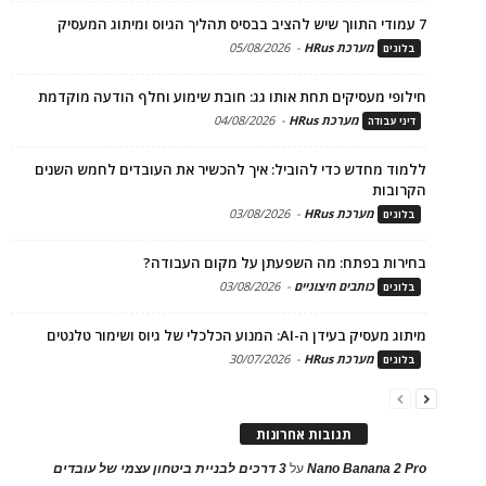
7 עמודי התווך שיש להציב בבסיס תהליך הגיוס ומיתוג המעסיק
מערכת HRus
-
05/08/2026
בלוגים
חילופי מעסיקים תחת אותו גג: חובת שימוע וחלף הודעה מוקדמת
מערכת HRus
-
04/08/2026
דיני עבודה
ללמוד מחדש כדי להוביל: איך להכשיר את העובדים לחמש השנים
הקרובות
מערכת HRus
-
03/08/2026
בלוגים
בחירות בפתח: מה השפעתן על מקום העבודה?
כותבים חיצוניים
-
03/08/2026
בלוגים
מיתוג מעסיק בעידן ה-AI: המנוע הכלכלי של גיוס ושימור טלנטים
מערכת HRus
-
30/07/2026
בלוגים
תגובות אחרונות
Nano Banana 2 Pro
על
3 דרכים לבניית ביטחון עצמי של עובדים