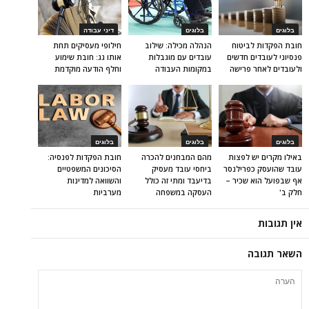
בלוגים
בלוגים
דיני עבודה
חובת הפקדות לביטוח
הנהלה מכילה: שילוב
חילופי מעסיקים תחת
פנסיוני לעובדים חדשים
עובדים עם מוגבלות
אותו גג: חובת שימוע
ולעובדים לאחר פרישה
במקומות העבודה
וחלף הודעה מוקדמת
בלוגים
בלוגים
בלוגים
באילו מקרים יש לפצות
מהם המבחנים להכרה
חובת הפקדות לפנסיה:
עובד שהועסק כפרילנסר
ביחסי עובד מעסיק
הסיכונים המשפטיים
אף שבפועל הוא שכיר –
בדיעבד ומתי זה כולל
והשוואה למדינות
חלק ב'
העסקה במשפחה
מערביות
אין תגובות
השאר תגובה