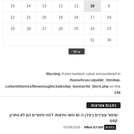
15
14
13
12
11
10
9
22
21
20
19
18
17
16
29
28
27
26
25
24
23
31
30
« יול
Warning
: A non-numeric value encountered in
/home/hrusco/public_html/wp-
content/themes/Newsmag/includes/wp_booster/td_block.php
on line
248
כתבות אחרונות
שימור עובדים בעידן ה-AI והאי-וודאות: למה פיטורים הם לא פתרון
קסם
מערכת HRus
-
05/08/2026
בלוגים