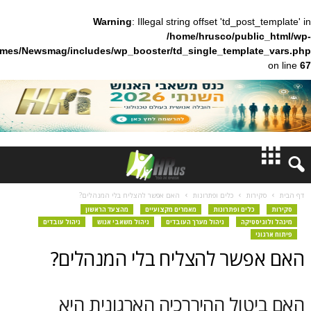
Warning
: Illegal string offset 'td_pos
/home/hrusco/publ
content/themes/Newsmag/includes/wp_booster/td_single_templa
חדשות
ות
כלים ופתרונות
האם אפשר להצליח בלי המנהלים?
כלים ופתרונות
מאמרים מקצועיים
מהצעד הראשון
דעות
טיקה
ניהול מערך העובדים
ניהול משאבי אנוש
ניהול עובדים
ברנז'ה
שר להצליח בלי המנהלים?
מאמרים
ול ההיררכיה הארגונית היא