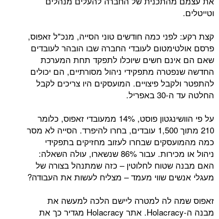
מהתכנית של החברה להעלים מנהלים
פני כמה חודשים טוני הסייה, מנכ"ל זאפוס,
ימטום לעובדי החברה שבו הובהר לעובדים
ינם חשים שיוכלו לתפקד תחת המערכת
טרה מתפקידי ניהול מסורתיים, הם יכולים
קבל פיצויים. המועסקים היו צריכים לקבל
אפריל.
על פי הוושינגטון פוסט, 14% ממעובדי זאפוס, כלומר
210 מתוך 1,500 עובדים, בחרו להיפרד. הסייה לא מסר
סקים שבחרו לעזוב מחזיקים בתפקידי
ניהול או מכירות. עבור 86% שנשארו, עולה השאלה:
שטוח לחלוטין – כזה שמתנהל בצורה של
ים שווי מעמד – מצליח לעשות את העבודה?
ה לה למטרה ליישם הלכה למעשה את
מבנה ה-Holacracy. אתר Holacracy מגדיר כך את