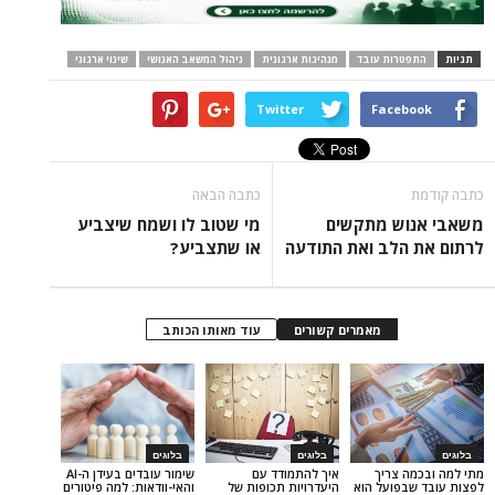
רות עובד
מנהיגות ארגונית
ניהול המשאב האנושי
שינוי ארגוני
Twitter
Face
כתבה הבאה
ש מתקשים
מי שטוב לו ושמח שיצביע
הלב ואת התודעה
או שתצביע?
מאמרים קשורים
עוד מאותו הכותב
בלוגים
בלוגים
 צריך
איך להתמודד עם
שימור עובדים בעידן ה-AI
פועל הוא
היעדרויות תכופות של
והאי-וודאות: למה פיטורים