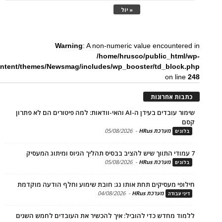
« יול
Warning
: A non-numeric value encounte
/home/hrusco/public_htm
content/themes/Newsmag/includes/wp_booster/td_bloc
on li
ת אחרונות
שימור עובדים בעידן ה-AI והאי-וודאות: למה פיטורים הם לא פתרון
מערכת HRus
-
05/08/2026
ים
מערכת HRus
-
05/08/2026
ים
פי מעסיקים תחת אותו גג: חובת שימוע וחלף הודעה מוקדמת
מערכת HRus
-
04/08/2026
 עבודה
ד מחדש כדי להוביל: איך להכשיר את העובדים לחמש השנים