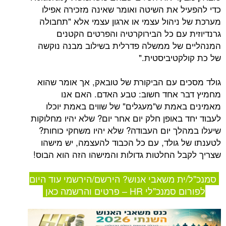
ל את השיטה ואומר שאינה מזכירה אפילו
ניהול עצמי או ארגון עצמי אלא "תחבולה
 עם כל הבירוקרטיה והפרטים הקטנים
של ממשלה פדרלית בשילוב מבנה נוקשה
קטיביסטית."
ם עם הביקורת של טובאק, אך אומר שהוא
 אחד חשוב: טבע האדם. האם אנו
אמת ש"מעגלים" של שווים באמת יוכלו
באופן חלק יום אחר יום? שלא יהיו מחלוקות
לך יום העבודה? שלא יהיו משחקי כוחות?
 גולד, עם כל הכבוד להעצמה, יש מישהו
ל החלטות גדולות והמישהו הזה הוא הבוס!
ת משאבי אנוש? הירשם/הירשמי עוד היום
לי HR – פרטים והרשמה כאן