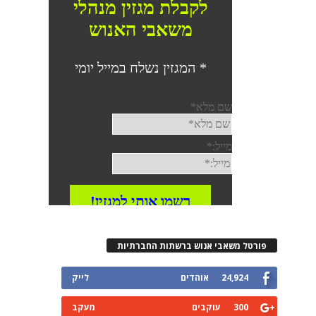
רטל משאבי אנוש ברשתות החברתיות
24,924
אוהדים
לייק
300
עוקבים
מעקב