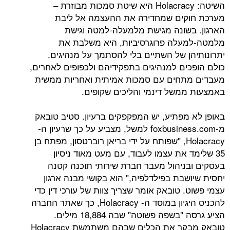
השיטה: Holacracy היא שיטת סמכות מבוזרת –
קים שמחדירה את ההעצמה אל ליבת
שונה מגישת מלמעלה-למטה וגישת
עלה פרוגרסיביות, היא משלבת את
ן של השתיים בלי להסתמך על מנהיגים.
ים למנהיגים בתפקידיהם ולכפופים לאחרים,
תחים עם סמכות אמיתית ואחריות ממשית
משל דינמי והליכים שקופים.
מפתיע, יש המפקפקים ברעיון. סטיב טובאק
מ-foxbusiness.com למשל, מצביע על כך שרעיון ה-
Holacracy, "שפותח על ידי בריאן רוברטסון, מפתח בן
ד את עצמו לעבוד, עם מעט מאוד ניסיון
ניהול מעבר חברת שירותי תוכנה קטנה
שבת בפילדלפיה," הוא בקושי מבנה ארגון
 טובאק אומר שצריך צוות של עורכי דין כדי
להכניס היגיון במוסד ה- Holacracy, כך שאתר החברה
הציע גרסה "בשפה פשוטה" שבה 18,884 מילים.
טובאק מבקר את הכלים שבהם משתמשת Holacracy