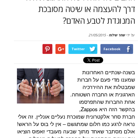
סקירות
עצמה או שיטה מסובכת
ת לטבע האדם?
דף הבית
וח
-
21/05/2015
Twitter
Face
ים האחרונות
 פעם על חברות
את ההיררכיה
או החברה השטוחה.
ות שהתפרסמו
בהקשר הזה היא Zappos,
לקטרונית שמוכרת נעליים אונליין. זה אולי
 כמו חלום שמתגשם – אין לי בוס על הראש!
ר שאחד מתוך שבעה מעובדי זאפוס הוציאו