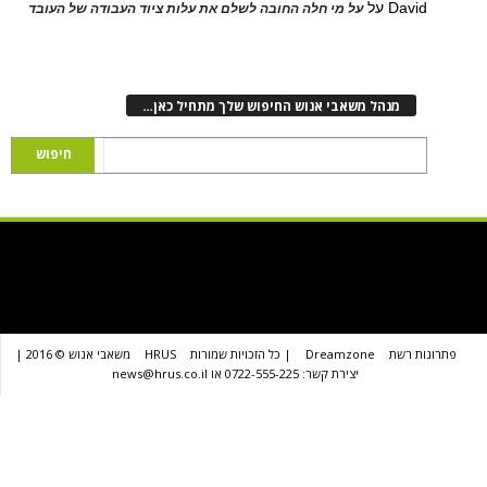
D
על
על מי חלה החובה לשלם את עלות ציוד העבודה של העובד
נהל משאבי אנוש החיפוש שלך מתחיל כאן…
שת
Dreamzone
| כל הזכויות שמורות
HRUS
משאבי אנוש © 2016 |
יצירת קשר: 0722-555-225 או news@hrus.co.il