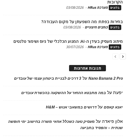
בות
מערכת HRus
-
03/08/2026
ים
ות בפתח: מה השפעתן על מקום העבודה?
כותבים חיצוניים
-
03/08/2026
ים
בעידן ה-AI: המנוע הכלכלי של גיוס ושימור טלנטים
מערכת HRus
-
30/07/2026
ים
תגובות אחרונות
על
Nano Banana 2
3 דרכים לבניית ביטחון עצמי של עובדים
על
במה מתבטא ההחזר על ההשקעה בהכשרת עובדים
על
 קאסם
דרושים במשאבי אנוש – H&M
 פיאדה
על
מעסיק טעה כשכלל אחוזי משרה בחישוב ימי חופשה
ת – והפסיד בתביעה