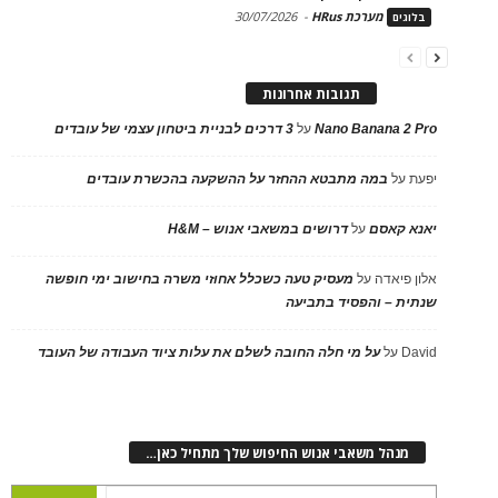
מערכת HRus
-
30/07/2026
בלוגים
תגובות אחרונות
Nano Banana 2 Pro
על
3 דרכים לבניית ביטחון עצמי של עובדים
יפעת
על
במה מתבטא ההחזר על ההשקעה בהכשרת עובדים
יאנא קאסם
על
דרושים במשאבי אנוש – H&M
אלון פיאדה
על
מעסיק טעה כשכלל אחוזי משרה בחישוב ימי חופשה
שנתית – והפסיד בתביעה
David
על
על מי חלה החובה לשלם את עלות ציוד העבודה של העובד
מנהל משאבי אנוש החיפוש שלך מתחיל כאן…