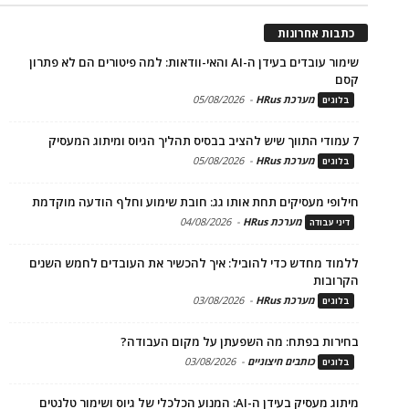
כתבות אחרונות
שימור עובדים בעידן ה-AI והאי-וודאות: למה פיטורים הם לא פתרון
קסם
מערכת HRus
-
05/08/2026
בלוגים
7 עמודי התווך שיש להציב בבסיס תהליך הגיוס ומיתוג המעסיק
מערכת HRus
-
05/08/2026
בלוגים
חילופי מעסיקים תחת אותו גג: חובת שימוע וחלף הודעה מוקדמת
מערכת HRus
-
04/08/2026
דיני עבודה
ללמוד מחדש כדי להוביל: איך להכשיר את העובדים לחמש השנים
הקרובות
מערכת HRus
-
03/08/2026
בלוגים
בחירות בפתח: מה השפעתן על מקום העבודה?
כותבים חיצוניים
-
03/08/2026
בלוגים
מיתוג מעסיק בעידן ה-AI: המנוע הכלכלי של גיוס ושימור טלנטים