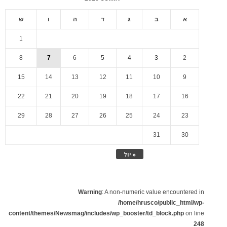
א
ב
ג
ד
ה
ו
ש
1
8
7
6
5
4
3
2
15
14
13
12
11
10
9
22
21
20
19
18
17
16
29
28
27
26
25
24
23
31
30
« יול
Warning
: A non-numeric value encountered in
/home/hrusco/public_html/wp-
content/themes/Newsmag/includes/wp_booster/td_block.php
on line
248