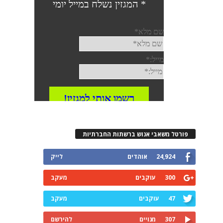
פורטל משאבי אנוש ברשתות החברתיות
24,924
אוהדים
לייק
300
עוקבים
מעקב
47
עוקבים
מעקב
307
מנויים
להירשם