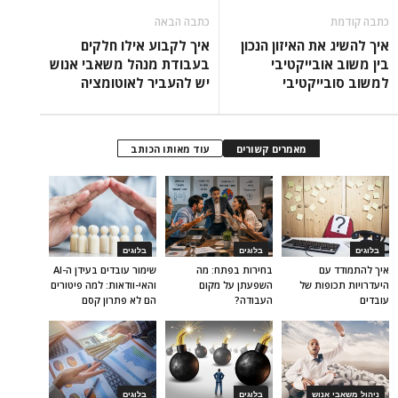
כתבה קודמת
כתבה הבאה
איך להשיג את האיזון הנכון
איך לקבוע אילו חלקים
בין משוב אובייקטיבי
בעבודת מנהל משאבי אנוש
למשוב סובייקטיבי
יש להעביר לאוטומציה
מאמרים קשורים
עוד מאותו הכותב
בלוגים
בלוגים
בלוגים
איך להתמודד עם
בחירות בפתח: מה
שימור עובדים בעידן ה-AI
היעדרויות תכופות של
השפעתן על מקום
והאי-וודאות: למה פיטורים
עובדים
העבודה?
הם לא פתרון קסם
ניהול משאבי אנוש
בלוגים
בלוגים