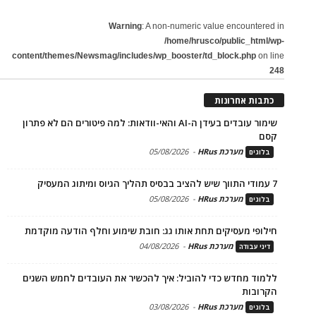
Warning
: A non-numeric value encountered in
/home/hrusco/public_html/wp-
content/themes/Newsmag/includes/wp_booster/td_block.php
on line
248
כתבות אחרונות
שימור עובדים בעידן ה-AI והאי-וודאות: למה פיטורים הם לא פתרון
קסם
מערכת HRus
-
05/08/2026
בלוגים
7 עמודי התווך שיש להציב בבסיס תהליך הגיוס ומיתוג המעסיק
מערכת HRus
-
05/08/2026
בלוגים
חילופי מעסיקים תחת אותו גג: חובת שימוע וחלף הודעה מוקדמת
מערכת HRus
-
04/08/2026
דיני עבודה
ללמוד מחדש כדי להוביל: איך להכשיר את העובדים לחמש השנים
הקרובות
מערכת HRus
-
03/08/2026
בלוגים