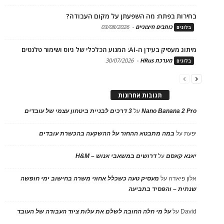
בחירות בפתח: מה השפעתן על מקום העבודה?
כותבים חיצוניים
-
03/08/2026
בלוגים
מיתוג מעסיק בעידן ה-AI: המנוע הכלכלי של גיוס ושימור טלנטים
מערכת HRus
-
30/07/2026
בלוגים
תגובות אחרונות
Nano Banana 2 Pro
על
3 דרכים לבניית ביטחון עצמי של עובדים
יפעת
על
במה מתבטא ההחזר על ההשקעה בהכשרת עובדים
יאנא קאסם
על
דרושים במשאבי אנוש – H&M
אלון פיאדה
על
מעסיק טעה כשכלל אחוזי משרה בחישוב ימי חופשה
שנתית – והפסיד בתביעה
David
על
על מי חלה החובה לשלם את עלות ציוד העבודה של העובד