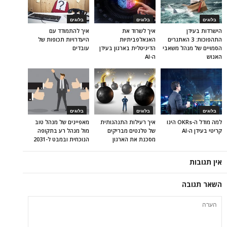
בלוגים
בלוגים
בלוגים
הישרדות בעידן
איך לשרוד את
איך להתמודד עם
התהפוכות: 3 האתגרים
האנאלפביתיוּת
היעדרויות תכופות של
הסמויים של מנהל משאבי
הדיגיטלית בארגון בעידן
עובדים
האנוש
ה-AI
בלוגים
בלוגים
בלוגים
למה מודל ה-OKRs הינו
איך רעילות התנהגותית
מאפיינים של מנהל טוב
קריטי בעידן ה-AI
של טלנטים מבריקים
מול מנהל רע בתקופה
מסכנת את הארגון
הנוכחית ובמבט ל-2031
אין תגובות
השאר תגובה