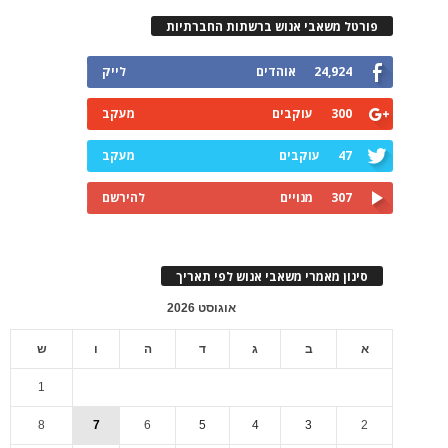
פורטל משאבי אנוש ברשתות החברתיות
24,924
אוהדים
לייק
300
עוקבים
מעקב
47
עוקבים
מעקב
307
מנויים
להירשם
סינון מאמרי משאבי אנוש לפי תאריך
אוגוסט 2026
א
ב
ג
ד
ה
ו
ש
1
8
7
6
5
4
3
2