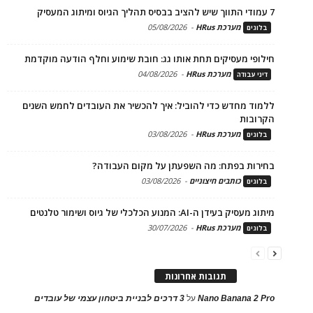
7 עמודי התווך שיש להציב בבסיס תהליך הגיוס ומיתוג המעסיק
מערכת HRus
-
05/08/2026
בלוגים
חילופי מעסיקים תחת אותו גג: חובת שימוע וחלף הודעה מוקדמת
מערכת HRus
-
04/08/2026
דיני עבודה
ללמוד מחדש כדי להוביל: איך להכשיר את העובדים לחמש השנים
הקרובות
מערכת HRus
-
03/08/2026
בלוגים
בחירות בפתח: מה השפעתן על מקום העבודה?
כותבים חיצוניים
-
03/08/2026
בלוגים
מיתוג מעסיק בעידן ה-AI: המנוע הכלכלי של גיוס ושימור טלנטים
מערכת HRus
-
30/07/2026
בלוגים
תגובות אחרונות
Nano Banana 2 Pro
על
3 דרכים לבניית ביטחון עצמי של עובדים