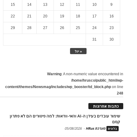
15
14
13
12
11
10
9
22
21
20
19
18
17
16
29
28
27
26
25
24
23
31
30
« יול
Warning
: A non-numeric value encountered in
/home/hrusco/public_html/wp-
content/themes/Newsmag/includes/wp_booster/td_block.php
on line
248
כתבות אחרונות
שימור עובדים בעידן ה-AI והאי-וודאות: למה פיטורים הם לא פתרון
קסם
מערכת HRus
-
05/08/2026
בלוגים