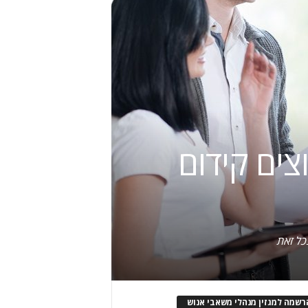
 להיות מנהלים: דור ה-Y וה-Z רוצים קידום
כל זאת
רשמה למגזין מנהלי משאבי אנוש