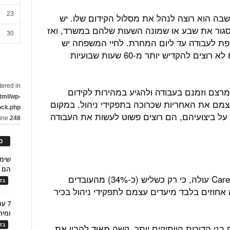
23
שבה הוא רוצה לנהל את מסלול הקידום שלו. יש
סגור את שבע או שמונה השעות שלהם במשרד, ואז
30
ת לעבודה עד ליום המחרת. לחיי המשפחה יש
בעיניהם חשיבות הרבה יותר גדולה והם לא רוצים להקדיש יותר מ-60 שעות שבועיות
tered in
ממרצם וזמנם בעבודה ולהגיע במהירות לקידום
tml/wp-
עצמם את האחריות שכרוכה בתפקידי ניהול. במקום
ock.php
על ביצועיהם, הם רוצים פשוט לעשות את העבודה
line
248
כ
הם ל
ממחקר שבוצע על ידי חברת CareerBuilder עולה, כי רק כשליש (כ-34%) מהעובדים
בלו
 אחוזים בלבד מיעדים עצמם לתפקידי ניהול בכיר
7 ע
ומית
בלו
ני הדורות הוותיקים יותר, קשה מאוד להבין את