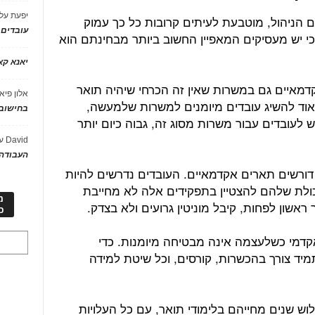
יפעת
על
 הניהול, מוטבעת לעיתים קרובות כל כך עמוק
עובדים
כי יש מעסיקים המאפיין החשוב ביותר מבחינתם הוא
יאנא ק
אקדמאיים גם במשרות שאין זה הכרחי שיהיה תואר
אלון פיא
וד להשיג עובדים מיומנים למשרות שלמעשה,
בחישוב 
 לעובדים עבור משרות מסוג זה, גבוה כיום יותר
David
ע
העבודה 
 דורשים תארים אקדמאיים. העובדים נדרשים להיות
כולת שלהם להצטיין בתפקידים אלה לא מחייבת
מ
אשון לפחות, קיבל מוניטין גרועים ולא בצדק.
כ
קדמי כשלעצמה אינה מבטיחה מיומנות. כדי
מיד צורך בהכשרות, קורסים, וכל שיטת למידה
וש שנים מחייהם בלימודי תואר, עם כל העלויות