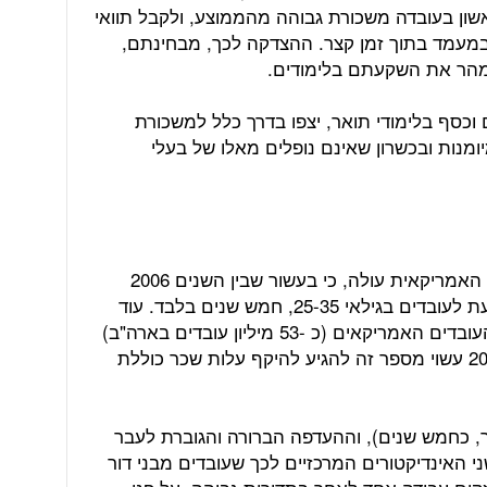
שון בעובדה משכורת גבוהה מהממוצע, ולקבל תוואי
במעמד בתוך זמן קצר. ההצדקה לכך, מבחינתם,
מהר את השקעתם בלימודים.
וכסף בלימודי תואר, יצפו בדרך כלל למשכורת
ומנות ובכשרון שאינם נופלים מאלו של בעלי
מנתוני הלשכה המרכזית לסטטיסטיקה האמריקאית עולה, כי בעשור שבין השנים 2006
ל-2016, היתה תקופת העבודה הממוצעת לעובדים בגילאי 25-35, חמש שנים בלבד. עוד
עולה מנתונים אלה, כי יותר משליש מהעובדים האמריקאים (כ -53 מיליון עובדים בארה"ב)
עובדים במתכונת פרילנס, ועד שנת 2020 עשוי מספר זה להגיע להיקף עלות שכר כוללת
, כחמש שנים), וההעדפה הברורה והגוברת לעבר
י האינדיקטורים המרכזיים לכך שעובדים מבני דור