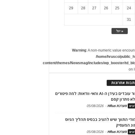
29
28
27
26
25
24
31
« יול
Warning
: A non-numeric value encoun
/home/hrusco/public_h
content/themes/Newsmag/includes/wp_booster/td_bl
on 
תבות אחרונות
שימור עובדים בעידן ה-AI והאי-וודאות: למה פיטורים
א פתרון קסם
מערכת HRus
-
05/08/2026
גים
מודי התווך שיש להציב בבסיס תהליך הגיוס
וג המעסיק
מערכת HRus
-
05/08/2026
גים