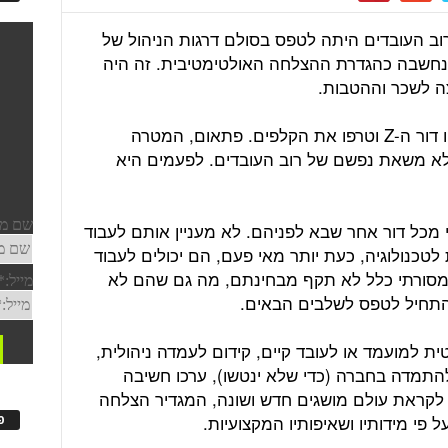
ב העובדים היתה לטפס בסולם דרגות הניהול של
נחשבה כהגדרת ההצלחה האולטימטיבית. זה היה
ה לשכר וההטבות.
ואז הגיע דור המילניום (דור ה-Y) ואחריו דור ה-Z וטרפו את הקלפים. פתאום, המטרה
 לא משאת נפשם של רוב העובדים. לפעמים היא
מי מכל דור אחר שבא לפניהם. לא מעניין אותם לעבוד
 לטכנולוגיה, כעת יותר מאי פעם, הם יכולים לעבוד
המסורתי כלל לא תקף מבחינתם, מה גם שהם לא
התחיל לטפס לשלבים הבאים.
ת למועמד או לעובד קיים, קידום לעמדה ניהולית,
להתמדה בחברה (כדי שלא ינטשו), ערכו חשיבה
 לקראת עולם מושגים חדש ושונה, המגדיר הצלחה
 פי מידותיו ושאיפותיו המקצועיות.
פ