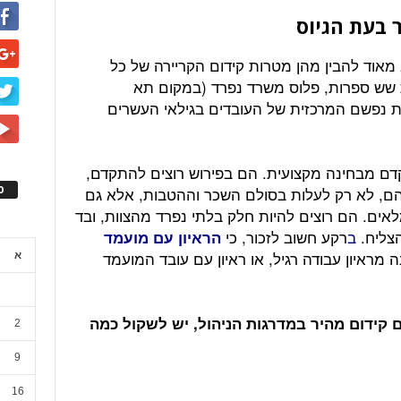
 בעת הגיוס
 מאוד להבין מהן מטרות קידום הקריירה של כל
שש ספרות, פלוס משרד נפרד (במקום תא
ת נפשם המרכזית של העובדים בגילאי העשרים
דם מבחינה מקצועית. הם בפירוש רוצים להתקדם,
ס
הם, לא רק לעלות בסולם השכר וההטבות, אלא גם
אים. הם רוצים להיות חלק בלתי נפרד מהצוות, ובד
צליח.
ב
רקע חשוב לזכור, כי
הראיון עם מועמד
ה מראיון עבודה רגיל, או ראיון עם עובד המועמד
א
 קידום מהיר במדרגות הניהול, יש לשקול כמה
2
9
16