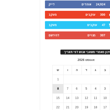
24,924
אוהדים
לייק
300
עוקבים
מעקב
47
עוקבים
מעקב
307
מנויים
להירשם
ינון מאמרי משאבי אנוש לפי תאריך
אוגוסט 2026
ב
ג
ד
ה
ו
ש
1
8
7
6
5
4
3
15
14
13
12
11
10
22
21
20
19
18
17