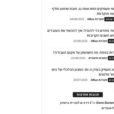
פי מעסיקים תחת אותו גג: חובת שימוע וחלף
עה מוקדמת
מערכת HRus
-
04/08/2026
י עבודה
ד מחדש כדי להוביל: איך להכשיר את העובדים
ש השנים הקרובות
מערכת HRus
-
03/08/2026
גים
ות בפתח: מה השפעתן על מקום העבודה?
כותבים חיצוניים
-
03/08/2026
גים
מיתוג מעסיק בעידן ה-AI: המנוע הכלכלי של גיוס
ור טלנטים
מערכת HRus
-
30/07/2026
גים
תגובות אחרונות
Nano Banan
על
3 דרכים לבניית ביטחון
 עובדים