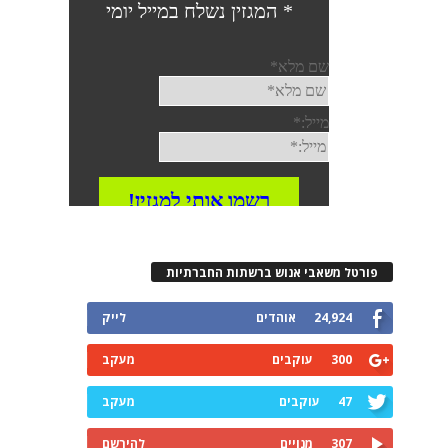
פורטל משאבי אנוש ברשתות החברתיות
24,924
אוהדים
לייק
300
עוקבים
מעקב
47
עוקבים
מעקב
307
מנויים
להירשם