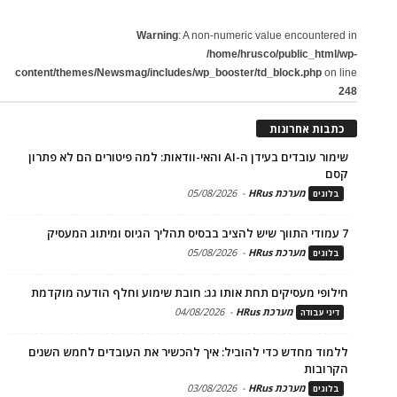
Warning
: A non-numeric value encountered in
/home/hrusco/public_html/wp-
content/themes/Newsmag/includes/wp_booster/td_block.php
on line
248
כתבות אחרונות
שימור עובדים בעידן ה-AI והאי-וודאות: למה פיטורים הם לא פתרון
קסם
מערכת HRus
-
05/08/2026
בלוגים
7 עמודי התווך שיש להציב בבסיס תהליך הגיוס ומיתוג המעסיק
מערכת HRus
-
05/08/2026
בלוגים
חילופי מעסיקים תחת אותו גג: חובת שימוע וחלף הודעה מוקדמת
מערכת HRus
-
04/08/2026
דיני עבודה
ללמוד מחדש כדי להוביל: איך להכשיר את העובדים לחמש השנים
הקרובות
מערכת HRus
-
03/08/2026
בלוגים