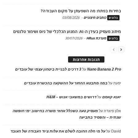
בחירות בפתח: מה השפעתן על מקום העבודה?
כותבים חיצוניים
-
03/08/2026
בלוגים
מיתוג מעסיק בעידן ה-AI: המנוע הכלכלי של גיוס ושימור טלנטים
מערכת HRus
-
30/07/2026
בלוגים
תגובות אחרונות
Nano Banana 2 Pro
על
3 דרכים לבניית ביטחון עצמי של עובדים
יפעת
על
במה מתבטא ההחזר על ההשקעה בהכשרת עובדים
יאנא קאסם
על
דרושים במשאבי אנוש – H&M
אלון פיאדה
על
מעסיק טעה כשכלל אחוזי משרה בחישוב ימי חופשה
שנתית – והפסיד בתביעה
David
על
על מי חלה החובה לשלם את עלות ציוד העבודה של העובד