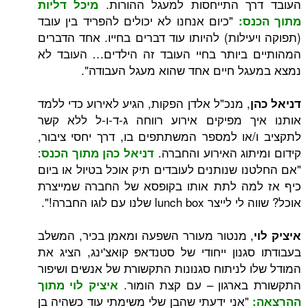
ך התייחסות למעגל ההורות.
מיכל דליות
"כיום אנחנו לא יכולים להפריד בין עובד
ס:
ילות) להיותו עוד דברים בחייו. אחד הדברים
ביותר בחיי העובד זה הילדים… העובד לא
ל חיים אחד שהוא מעגל העבודה".
, מנכ"ל אלדן הפקות, הגיע לאירוע כדי ללמד
 מפיקים אירוע רווחה ג-ד-ו-ל ללא קשר
או למספר המשתתפים בו, דרך יחסי ציבור,
תוג האירוע והחברה.
:
דניאל כהן מתוך הכנס
ו שנותנים לעובדים תיק אוכל בטיול או ביום
מה לתת אותו בקופסא של החברה שמייצרת
lun שלנו עם לוגו החברה!".
 מנטור מעורר השפעה ומאמן בכיר, המשלב
גנון ייחודי של סטנדאפ קואצ'ינג, הציג את
 לניתוח סגנונות התקשורת של אנשים ושיפור
בארגון – עם קצת הומור.
איציק לוי מתוך
"אני ידעתי שהבן שלי משימתי עוד כשהיה בן