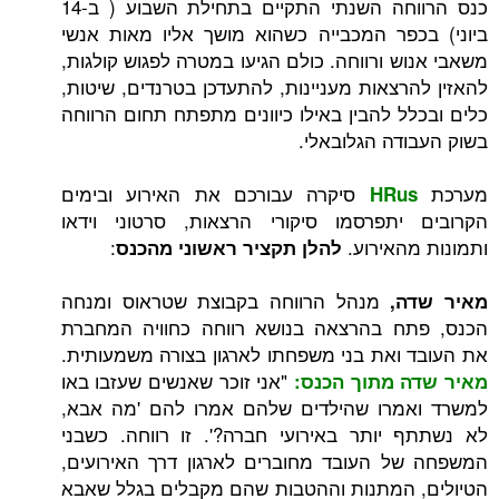
כנס הרווחה השנתי התקיים בתחילת השבוע ( ב-14
פר המכבייה כשהוא מושך אליו מאות אנשי
ש ורווחה. כולם הגיעו במטרה לפגוש קולגות,
רצאות מעניינות, להתעדכן בטרנדים, שיטות,
ל להבין באילו כיוונים מתפתח תחום הרווחה
דה הגלובאלי.
סיקרה עבורכם את האירוע ובימים
HRu
יתפרסמו סיקורי הרצאות, סרטוני וידאו
האירוע.
:
להלן תקציר ראשוני מהכנס
מנהל הרווחה בקבוצת שטראוס ומנחה
,
ח בהרצאה בנושא רווחה כחוויה המחברת
ואת בני משפחתו לארגון בצורה משמעותית.
"אני זוכר שאנשים שעזבו באו
 מתוך הכנס:
מרו שהילדים שלהם אמרו להם 'מה אבא,
יותר באירועי חברה?'. זו רווחה. כשבני
 העובד מחוברים לארגון דרך האירועים,
המתנות וההטבות שהם מקבלים בגלל שאבא