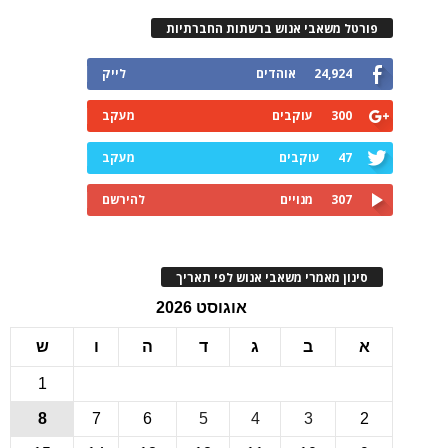
רטל משאבי אנוש ברשתות החברתיות
24,924
אוהדים
לייק
300
עוקבים
מעקב
47
עוקבים
מעקב
307
מנויים
להירשם
ינון מאמרי משאבי אנוש לפי תאריך
אוגוסט 2026
ב
ג
ד
ה
ו
ש
1
8
7
6
5
4
3