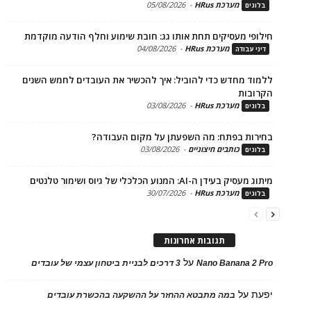
מערכת HRus
-
05/08/2026
ים
פי מעסיקים תחת אותו גג: חובת שימוע וחלף הודעה מוקדמת
מערכת HRus
-
04/08/2026
 עבודה
ד מחדש כדי להוביל: איך להכשיר את העובדים לחמש השנים
בות
מערכת HRus
-
03/08/2026
ים
ות בפתח: מה השפעתן על מקום העבודה?
כותבים חיצוניים
-
03/08/2026
ים
בעידן ה-AI: המנוע הכלכלי של גיוס ושימור טלנטים
מערכת HRus
-
30/07/2026
ים
תגובות אחרונות
על
Nano Banana 2
3 דרכים לבניית ביטחון עצמי של עובדים
על
במה מתבטא ההחזר על ההשקעה בהכשרת עובדים