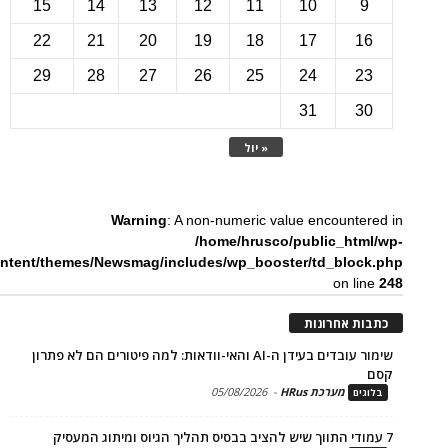
15
14
13
12
11
10
22
21
20
19
18
17
1
29
28
27
26
25
24
2
31
3
« יול
Warning
: A non-numeric value encounte
/home/hrusco/public_htm
content/themes/Newsmag/includes/wp_booster/td_bloc
on li
ת אחרונות
שימור עובדים בעידן ה-AI והאי-וודאות: למה פיטורים הם לא פתרון
מערכת HRus
-
05/08/2026
ים