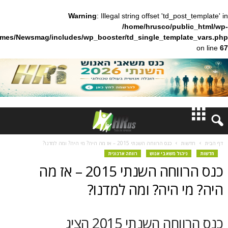
Warning
: Illegal string offset 'td_pos
/home/hrusco/publ
content/themes/Newsmag/includes/wp_booster/td_single_templa
חדשות
ות
כנס הרווחה השנתי 2015 – אז מה היה? מי היה? ומה למדנו?
יהול משאבי אנוש
רווחה ארגונית
דעות
כנס הרווחה השנתי 2015 – אז מה
ברנז'ה
 היה? ומה למדנו?
מאמרים
כנס הרווחה השנתי 2015 הציג