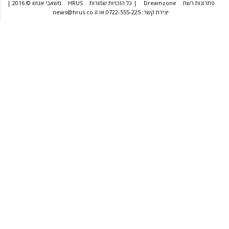
שת
Dreamzone
| כל הזכויות שמורות
HRUS
משאבי אנוש © 2016 |
יצירת קשר: 0722-555-225 או news@hrus.co.il