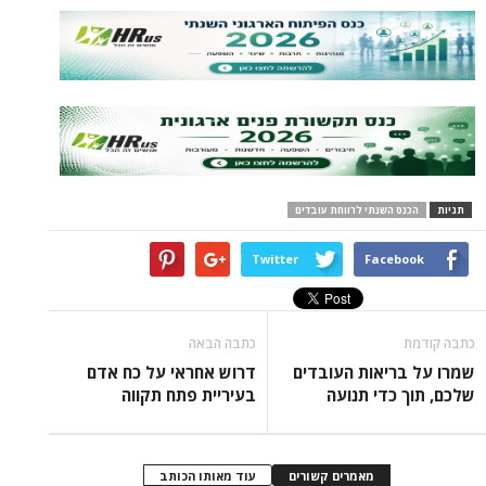
 השנתי לרווחת עובדים
Twitter
Face
כתבה הבאה
יאות העובדים
דרוש אחראי על כח אדם
כדי תנועה
בעיריית פתח תקווה
מאמרים קשורים
עוד מאותו הכותב