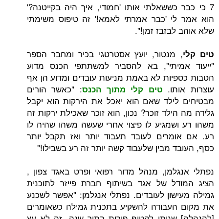
 כששאלתי אותו 'חמודי, איך היה בקייטנה?'
י 'כבר אמרתי לאמא!' זה טיפוס משימתי
בזבז זמן!".
 מנטור, יועץ אסטרטגי בכיר ומחבר הספר
מיתי", בא להסביר למשתתפי הכנס מדוע
יות לא באמת מניעות עובדים ומדוע הן אף
ותו.
: "כאשר הורים
טים קלי מתוך הכנס
ילד שאם הוא יאכל את הירקות הוא יקבל
ילד זוכר? נכון, הוא זוכר שאכילת ירקות זה
שמגיע לו פיצוי אחרי שעשה משהו שהיה לו
מרים לעובד תעבוד יותר ואז תקבל יותר
ד מבין שלעבוד קשה יותר זה רע בשבילו!"
למן, מנהל מדור רפואי ופרט באגד צפון ,
דל של אגד בשיתוף חברת פייזר לתוכנית
שון לעובדים. נפתלי אנגלמן: "אפשר לשכנע
העבודה להשקיע בתכנית גמילה כשאומרים
שניתן לקטוף פירות בתוך שנה. זה לא עץ