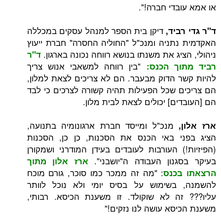
בדי חברה!".
דיקן בית הספר למנהל עסקים במכללה
ביד,
תניה ומנכ"ל "החוליה החסרה" חברת ייעוץ
יג את משנתו בנושא רווחה נכונה בארגון.
ד"ר
"בין רווחה למשאבי אנוש צריך
ך הכנס:
 הדוק מבעבר. הם לא צריכים לצאת למלון,
 שכל הפעילות תהיה קשורה לצרכים כי לבד
ם] יכולים לצאת לבית מלון.
מנכ"ל ומייסד חברת ארגונומיה בתנועה,
י באי הכנס את הסכנות, כן כן, הסכנות
) העורבות לעובדים בעידן המודרני ושמקורן
נון העבודה ה"יושבני".
ארז אלון מתוך
: "מה זה ממכר כמו סוכר, גורם מוכח
כנס
בשימוש על בסיס יומי ולא נוכל לוותר
ה לא שוקולד. זו משענת הכיסא. רבותי,
סא עושה לנו נזקים!"