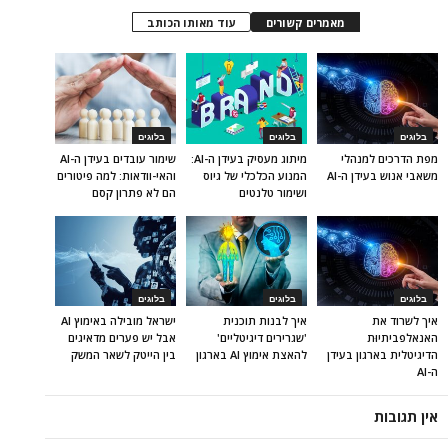
מאמרים קשורים
עוד מאותו הכותב
בלוגים
בלוגים
בלוגים
מפת הדרכים למנהלי
מיתוג מעסיק בעידן ה-AI:
שימור עובדים בעידן ה-AI
משאבי אנוש בעידן ה-AI
המנוע הכלכלי של גיוס
והאי-וודאות: למה פיטורים
ושימור טלנטים
הם לא פתרון קסם
בלוגים
בלוגים
בלוגים
איך לשרוד את
איך לבנות תוכנית
ישראל מובילה באימוץ AI
האנאלפביתיוּת
'שגרירים דיגיטליים'
אבל יש פערים מדאיגים
הדיגיטלית בארגון בעידן
להאצת אימוץ AI בארגון
בין הייטק לשאר המשק
ה-AI
אין תגובות