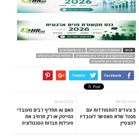
תגיות
אוטומציה בשוק העבודה
בינה מלאכותית AI
הגברת פרודוקטיביות על ידי בינה מלאכותית
החלפת עובדים ברובוטים
רובוטים מבוססי בינה מלאכותית
Twitter
Facebook
כתבה קודמת
כתבה הבאה
5 צעדים להתמודדות עם
האם AI תחליף רבים מעובדי
מנהל שלא מאפשר לעובדיו
ההייטק או רק תרחיב את
להצטיין
פעילות חברות הטכנולוגיה