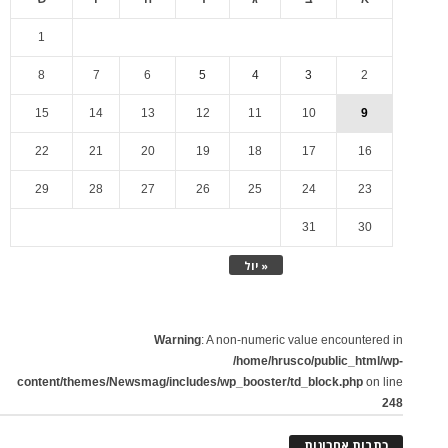
1
8
7
6
5
4
3
2
15
14
13
12
11
10
9
22
21
20
19
18
17
16
29
28
27
26
25
24
23
31
30
« יול
Warning
: A non-numeric value encountered in
/home/hrusco/public_html/wp-
content/themes/Newsmag/includes/wp_booster/td_block.php
on line
248
כתבות אחרונות