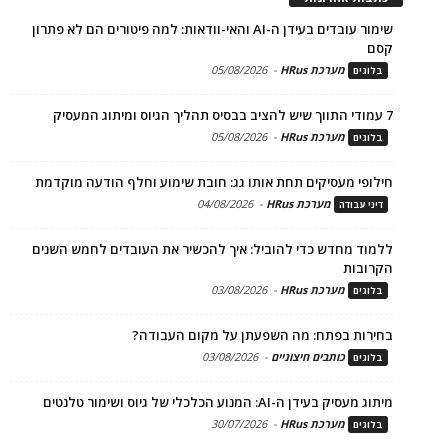
שימור עובדים בעידן ה-AI והאי-וודאות: למה פיטורים הם לא פתרון
קסם
מערכת HRus
-
05/08/2026
בלוגים
7 עמודי התווך שיש להציב בבסיס תהליך הגיוס ומיתוג המעסיק
מערכת HRus
-
05/08/2026
בלוגים
חילופי מעסיקים תחת אותו גג: חובת שימוע וחלף הודעה מוקדמת
מערכת HRus
-
04/08/2026
דיני עבודה
ללמוד מחדש כדי להוביל: איך להכשיר את העובדים לחמש השנים
הקרובות
מערכת HRus
-
03/08/2026
בלוגים
בחירות בפתח: מה השפעתן על מקום העבודה?
כותבים חיצוניים
-
03/08/2026
בלוגים
מיתוג מעסיק בעידן ה-AI: המנוע הכלכלי של גיוס ושימור טלנטים
מערכת HRus
-
30/07/2026
בלוגים