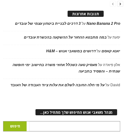
תגובות אחרונות
Nano Banana 2 Pro
על
3 דרכים לבניית ביטחון עצמי של עובדים
יפעת
על
במה מתבטא ההחזר על ההשקעה בהכשרת עובדים
יאנא קאסם
על
דרושים במשאבי אנוש – H&M
אלון פיאדה
על
מעסיק טעה כשכלל אחוזי משרה בחישוב ימי חופשה
שנתית – והפסיד בתביעה
David
על
על מי חלה החובה לשלם את עלות ציוד העבודה של העובד
מנהל משאבי אנוש החיפוש שלך מתחיל כאן…