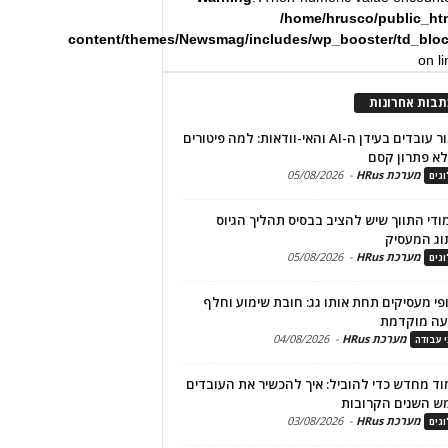
/home/hrusco/public_ht
content/themes/Newsmag/includes/wp_booster/td_blo
on l
תבות אחרונות
שימור עובדים בעידן ה-AI והאי-וודאות: למה פיטורים
א פתרון קסם
מערכת HRus
-
05/08/2026
גים
מודי התווך שיש להציב בבסיס תהליך הגיוס
וג המעסיק
מערכת HRus
-
05/08/2026
גים
פי מעסיקים תחת אותו גג: חובת שימוע וחלף
עה מוקדמת
מערכת HRus
-
04/08/2026
י עבודה
ד מחדש כדי להוביל: איך להכשיר את העובדים
ש השנים הקרובות
מערכת HRus
-
03/08/2026
גים