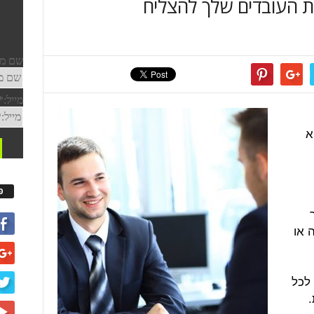
את העובדים שלך להצליח
א
פ
 או
 לכל
.