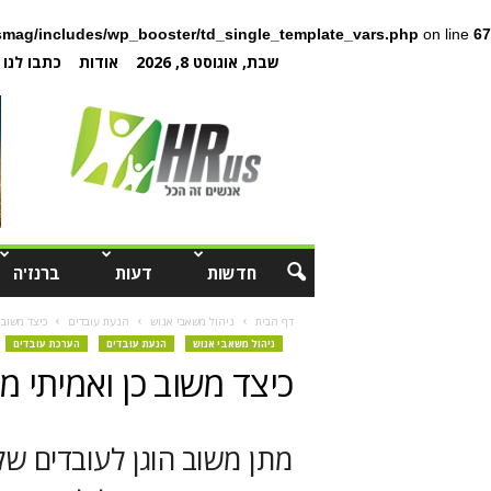
mag/includes/wp_booster/td_single_template_vars.php
on line
67
שבת, אוגוסט 8, 2026
אודות
כתבו לנו
חדשות
דעות
ברנז'ה
דף הבית
ניהול משאבי אנוש
הנעת עובדים
כיצד משוב 
ניהול משאבי אנוש
הנעת עובדים
הערכת עובדים
כיצד משוב כן ואמיתי מ
מתן משוב הוגן לעובדים של