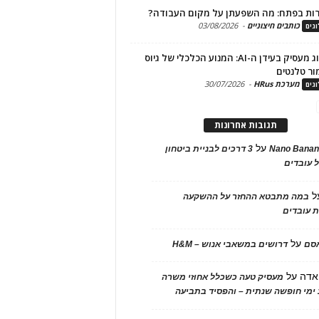
ות בפתח: מה השפעתן על מקום העבודה?
כותבים חיצוניים
-
03/08/2026
גים
מיתוג מעסיק בעידן ה-AI: המנוע הכלכלי של גיוס
ור טלנטים
מערכת HRus
-
30/07/2026
גים
תגובות אחרונות
על
Nano Banan
3 דרכים לבניית ביטחון
 עובדים
ל
במה מתבטא ההחזר על ההשקעה
 עובדים
על
אסם
דרושים במשאבי אנוש – H&M
אדה
על
מעסיק טעה כשכלל אחוזי משרה
ימי חופשה שנתית – והפסיד בתביעה