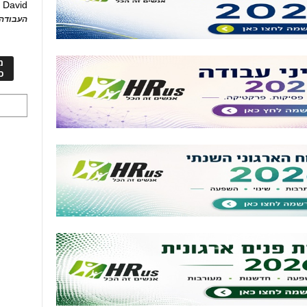
David
ע
העבודה 
מ
כ