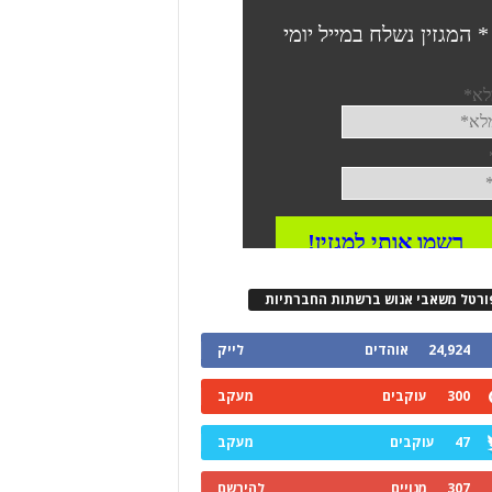
ורטל משאבי אנוש ברשתות החברתיות
24,924
אוהדים
לייק
300
עוקבים
מעקב
47
עוקבים
מעקב
307
מנויים
להירשם