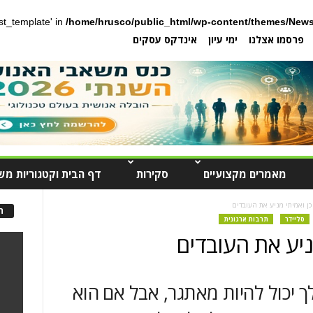
post_template' in
/home/hrusco/public_html/wp-content/themes/News
פרסמו אצלנו
ימי עיון
אינדקס עסקים
מאמרים מקצועיים
סקירות
דף הבית וקטגוריות מש
כן ואמיתי מניע את העובדים
ה
סליידר
תרבות ארגונית
ניע את העובדים
ך יכול להיות מאתגר, אבל אם הוא