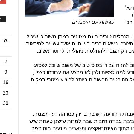
 של
ס
הכן
פגישות עם העובדים
. מנהלים טובים הינם מצוינים במתן משוב כן שיכול
א
הצורך. נושאים רבים בעייתיים אשר עשויים להיראות
ים רק תגובה להחלטות ניהוליות ולחוסר משוב.
2
 להניח עבורו בסיס טוב של משוב שיוכל לפסוע
יודע למה לצפות ולכן לא מבצע את עבודתו כצפוי,
9
ל ההיבטים החשובים ביותר לביצוע מיטבי במקום
16
23
30
עברת ההודעה חשובה בדיוק כמו ההודעה עצמה.
יבת עבודה חיובית שבה למרות שישנן טעויות שיש
ו מתוך האינטראקציה ונשארים מונעים מוטיבציה
ered in