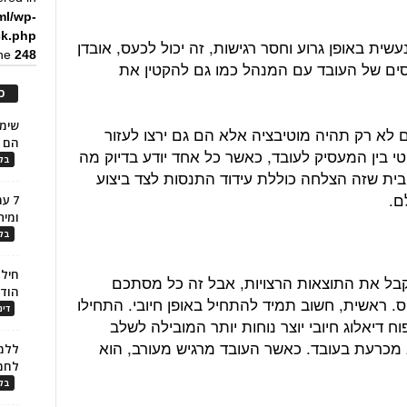
ml/wp-
ck.php
ית באופן גרוע וחסר רגישות, זה יכול לכעס, אובדן
ine
248
חסים של העובד עם המנהל כמו גם להקטין את
כ
 לא רק תהיה מוטיבציה אלא הם גם ירצו לעזור
הם ל
י בין המעסיק לעובד, כאשר כל אחד יודע בדיוק מה
בלו
ובית שזה הצלחה כוללת עידוד התנסות לצד ביצוע
ם.
7 ע
ומית
בלו
חילו
לקבל את התוצאות הרצויות, אבל זה כל מסתכם
הוד
ס. ראשית, חשוב תמיד להתחיל באופן חיובי. התחילו
דינ
וח דיאלוג חיובי יוצר נוחות יותר המובילה לשלב
 מכרעת בעובד. כאשר העובד מרגיש מעורב, הוא
ללמו
לחמ
בלו